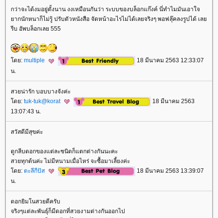
กว่าจะได้งมอยู่ตั้งนาน งงเหมือนกันว่า ระบบของบล็อกแก๊งค์ นี่ทำไมมันเอาใจ
ากนักหนาก็ไม่รู้ ปรับตัวหนังสือ จัดหน้าอะไรไม่ได้เลยจริงๆ พอฟลุ๊คลงรูปได้ เล
รีบ อัพบล็อกเลย 555
ดย:
multiple
18 มีนาคม 2563 12:33:07
น.
สวยน่ารัก บอบบางจังค่ะ
ดย:
tuk-tuk@korat
18 มีนาคม 2563
13:07:43 น.
สวัสดีมีสุขค่ะ
ดูกลีบดอกของแต่ละชนิดก็แตกต่างกันนะคะ
สวยทุกต้นค่ะ ไม่มีหนามเมื่อไหร่ จะซื้อมาเลี้ยงค่ะ
ดย:
ตะลีกีปัส
18 มีนาคม 2563 13:39:07
น.
ดอกยิมโนสวยดีครับ
จริงๆแต่ละพันธุ์ก็มีดอกที่สวยงามต่างกันออกไป