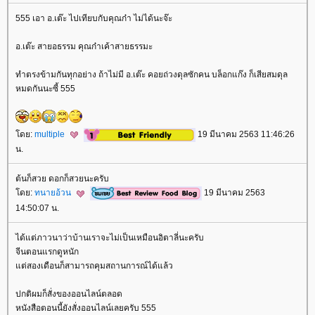
555 เอา อ.เต๊ะ ไปเทียบกับคุณก๋า ไม่ได้นะจ๊ะ
อ.เต๊ะ สายอธรรม คุณก๋าเค้าสายธรรมะ
ทำตรงข้ามกันทุกอย่าง ถ้าไม่มี อ.เต๊ะ คอยถ่วงดุลซักคน บล็อกแก๊ง ก็เสียสมดุล
หมดกันนะซี้ 555
ดย:
multiple
19 มีนาคม 2563 11:46:26
น.
ต้นก็สวย ดอกก็สวยนะครับ
ดย:
ทนายอ้วน
19 มีนาคม 2563
14:50:07 น.
ได้แต่ภาวนาว่าบ้านเราจะไม่เป็นเหมือนอิตาลี่นะครับ
จีนตอนแรกดูหนัก
ต่สองเดือนก็สามารถคุมสถานการณ์ได้แล้ว
ปกติผมก็สั่งของออนไลน์ตลอด
หนังสือตอนนี้ยังสั่งออนไลน์เลยครับ 555