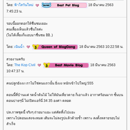
ดย:
ฟ้าใสวันใหม่
18 มีนาคม 2563
7:45:23 น.
รอบนี้ออกดอกให้ชื่นชมเยอะ
คนเลี้ยงเห็นแล้วชื่นใจค่ะ
(ไม่ได้เลี้ยงก็แอบมาชื่นชม อิอิ..)
ดย:
เนินน้ำ
18 มีนาคม 2563 10:22:58 น.
สวยงามครับ
ดย:
The Kop Civil
18 มีนาคม 2563
10:47:37 น.
คนปลูกยังงง เราไม่ใช่คนแถวนั้น ยิ่งงง หนักเข้าไปใหญ่ 555
ตอนนี้ที่บ้านแค่ รดน้ำต้นไม้ ไม่ให้มันเหี่ยวตาย ก็เอาแล้ว อากาศร้อนมาก ชั้นบน
ตอนบ่ายๆนี่ ไม่เปิดแอร์นี่ 34 35 องศา ตลอด
ปล.ภาพชุดนี้ จริงๆ ถ่ายมาแยะ แต่คัดทิ้งไปแยะ
เพราะไปตอนแสงจะหมด เดิมจะไม่ลงรูปแล้วด้วยซ้ำ เพราะ ลงตั้งหลายรอบไม่
สำเร็จ