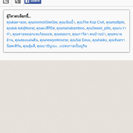
ผู้โหวตบล็อกนี้...
คุณkae+aoe
,
คุณnonnoiGiwGiw
,
คุณเนินน้ำ
,
คุณThe Kop Civil
,
คุณmultiple
,
คุณtuk-tuk@korat
,
คุณตะลีกีปัส
,
คุณmariabamboo
,
คุณSweet_pills
,
คุณกะว่า
ก๋า
,
คุณสายหมอกและก้อนเมฆ
,
คุณหอมกร
,
คุณภาวิดา คนบ้านป่า
,
คุณทนา
อ้วน
,
คุณสองแผ่นดิน
,
คุณnewyorknurse
,
คุณSai Eeuu
,
คุณhaiku
,
คุณจันทรา
น็อคเทิร์น
,
คุณอุ้มสี
,
คุณบาบิบูเบะ...แปลงกายเป็นบูริน