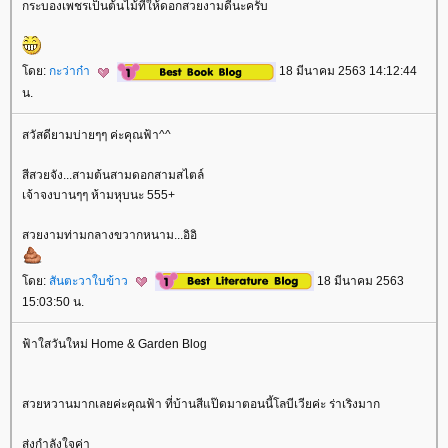
กระบองเพชรเป็นต้นไม้ที่ให้ดอกสวยงามดีนะครับ
ดย:
กะว่าก๋า
18 มีนาคม 2563 14:12:44
น.
สวัสดียามบ่ายๆๆ ค่ะคุณฟ้า^^
สีสวยจัง...สามต้นสามดอกสามสไตล์
เจ้าจงบานๆๆ ห้ามหุบนะ 555+
สวยงามท่ามกลางขวากหนาม...อิอิ
ดย:
สันตะวาใบข้าว
18 มีนาคม 2563
15:03:50 น.
ฟ้าใสวันใหม่ Home & Garden Blog
สวยหวานมากเลยค่ะคุณฟ้า ที่บ้านสีแป๊ดมาตอนนี้โลบีเวียค่ะ ร่าเริงมาก
ส่งกำลังใจค่า