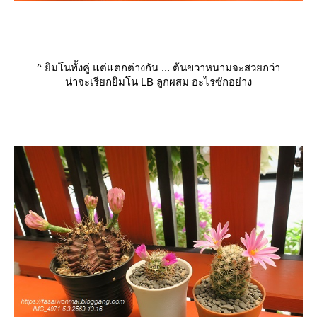
^
ิมโนทั้งคู่ แต่แตกต่างกัน ... ต้นขวาหนามจะสวยกว่า
น่าจะเรียกยิมโน LB ลูกผสม อะไรซักอย่าง