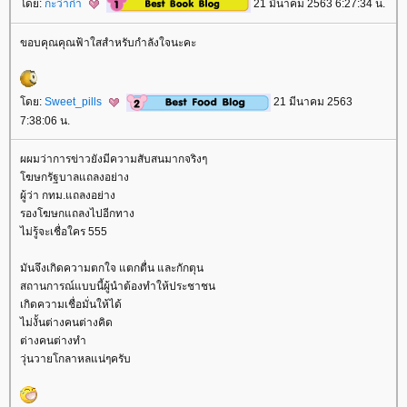
ดย:
กะว่าก๋า
21 มีนาคม 2563 6:27:34 น.
ขอบคุณคุณฟ้าใสสำหรับกำลังใจนะคะ
ดย:
Sweet_pills
21 มีนาคม 2563
7:38:06 น.
ผผมว่าการข่าวยังมีความสับสนมากจริงๆ
ฆษกรัฐบาลแถลงอย่าง
ผู้ว่า กทม.แถลงอย่าง
รองโฆษกแถลงไปอีกทาง
ไม่รู้จะเชื่อใคร 555
มันจึงเกิดความตกใจ แตกตื่น และกักตุน
สถานการณ์แบบนี้ผู้นำต้องทำให้ประชาชน
เกิดความเชื่อมั่นให้ได้
ไม่งั้นต่างคนต่างคิด
ต่างคนต่างทำ
วุ่นวายโกลาหลแน่ๆครับ