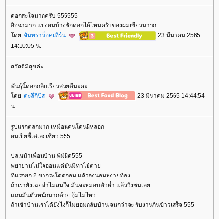
ดอกสะใจมากครับ 555555
อิจฉามาก แบ่งผมบ้างซักดอกได้ไหมครับของผมเขียวมาาก
ดย:
จันทราน็อคเทิร์น
23 มีนาคม 2565
14:10:05 น.
สวัสดีมีสุขค่ะ
พันธุ์นี้ดอกกลีบเรียวสวยดีนะคะ
ดย:
ตะลีกีปัส
23 มีนาคม 2565 14:44:54
น.
รูปแรกตลกมาก เหมือนคนโดนผีหลอก
ผมเปียชี้เด่เลยเชียว 555
ปล.หม้าเพื่อนบ้าน พิม์ผิด555
พยายามไม่ใจอ่อนแต่มันมีท่าไม้ตา
ทีแรกยก 2 ขากระโดดก่อน แล้วลงนอนหงายท้อง
ถ้าเรายังเฉยทำไม่สนใจ มันจะหมอบตัวต่ำ แล้ววิ่งชนเล
ถมมันตัวหนักมากด้วย อุ้มไม่ไหว
ถ้าเข้าบ้านเราได้ยังไงก็ไม่ยอมกลับบ้าน จนกว่าจะ รับงานกินข้าวเสร็จ 555