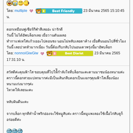
ดย:
multiple
23 มีนาคม 2565 15:10:45
น.
ดอกเหมือนพู่เชียร์กีฬาสีเลยอ่ะ น่ารักดี
วันนี้ ไม่ได้อัพบล็อกเลย เมื่อวานดันเผลอ
ทำกาแฟเทใส่แก้วเยอะไปตอนชง นอนไม่หลับเลยตาค้าง เมื่อคืนนอนไปสี่ชั่วโมง
วันนี้ เลยปวดหัวมากเนี่ยะ วันนี้ต้องรีบกลับไปนอนเดวพรุ่งนี้มาอัพบล็อก
ดย:
nonnoiGiwGiw
23 มีนาคม 2565
17:31:10 น.
สวัสดีค่ะคุณฟ้าใส ขอบคุณที่ไปให้้ึกำลังใจที่บล็อกนะคะตามมาชมน้องหนามค่ะ
คราวนี้ดอกสวยแปลกมากค่ะมีเป็นเส้นกลีบดอกเป็นแฉกๆคุณฟ้าใสเลี้ยงน้อง
หนามเก่งมากๆค่ะ
หวตให้เลยนะคะ
หลับฝันดีนะคะ
จากบล็อก ทุกทีทำน้ำพริกอ่องจะใช้หมููสับค่ะ คราวนี้หมูแพงลองใช้เนื้อไก่สับดูก็
อร่อยดีค่ะ