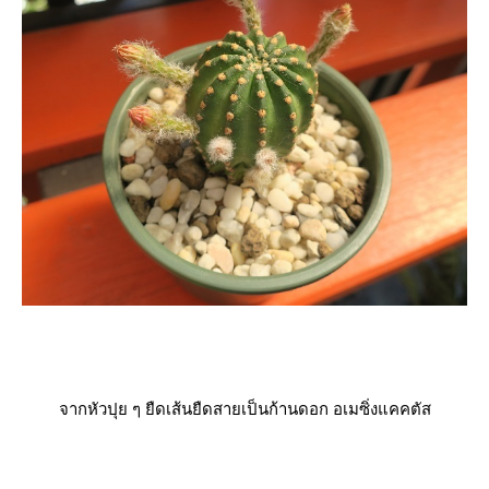
จากหัวปุย ๆ ยืดเส้นยืดสายเป็นก้านดอก อเมซิ่งแคคตัส