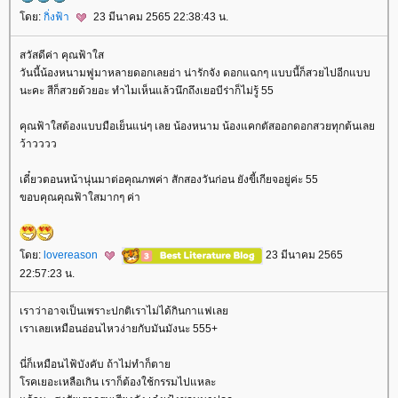
ดย:
กิ่งฟ้า
23 มีนาคม 2565 22:38:43 น.
สวัสดีค่า คุณฟ้าใส
วันนี้น้องหนามฟูมาหลายดอกเลยอ่า น่ารักจัง ดอกแฉกๆ แบบนี้ก็สวยไปอีกแบบ
นะคะ สีก็สวยด้วยอะ ทำไมเห็นแล้วนึกถึงเยอบีร่าก็ไม่รู้ 55
คุณฟ้าใสต้องแบบมือเย็นแน่ๆ เลย น้องหนาม น้องแคกตัสออกดอกสวยทุกต้นเล
ว้าวววว
เดี๋ยวตอนหน้านุ่นมาต่อคุณภพค่า สักสองวันก่อน ยังขี้เกียจอยู่ค่ะ 55
ขอบคุณคุณฟ้าใสมากๆ ค่า
ดย:
lovereason
23 มีนาคม 2565
22:57:23 น.
เราว่าอาจเป็นเพราะปกติเราไม่ได้กินกาแฟเล
เราเลยเหมือนอ่อนไหวง่ายกับมันมังนะ 555+
นี่ก็เหมือนไฟ้บังคับ ถ้าไม่ทำก็ตา
รคเยอะเหลือเกิน เราก็ต้องใช้กรรมไปแหละ