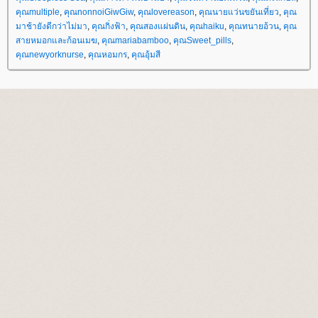
คุณmultiple
,
คุณnonnoiGiwGiw
,
คุณlovereason
,
คุณนายแว่นขยันเที่ยว
,
คุณ
มาช้ายังดีกว่าไม่มา
,
คุณกิ่งฟ้า
,
คุณสองแผ่นดิน
,
คุณhaiku
,
คุณทนายอ้วน
,
คุณ
สายหมอกและก้อนเมฆ
,
คุณmariabamboo
,
คุณSweet_pills
,
คุณnewyorknurse
,
คุณหอมกร
,
คุณอุ้มสี