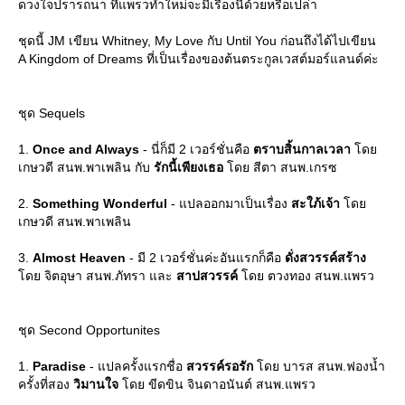
ดวงใจปรารถนา ที่แพรวทำใหม่จะมีเรื่องนี้ด้วยหรือเปล่า
ชุดนี้ JM เขียน Whitney, My Love กับ Until You ก่อนถึงได้ไปเขียน
A Kingdom of Dreams ที่เป็นเรื่องของต้นตระกูลเวสต์มอร์แลนด์ค่ะ
ชุด Sequels
1.
Once and Always
- นี่ก็มี 2 เวอร์ชั่นคือ
ตราบสิ้นกาลเวลา
ด
เกษวดี สนพ.พาเพลิน กับ
รักนี้เพียงเธอ
ดย สีตา สนพ.เกรซ
2.
Something Wonderful
- แปลออกมาเป็นเรื่อง
สะใภ้เจ้า
ด
เกษวดี สนพ.พาเพลิน
3.
Almost Heaven
- มี 2 เวอร์ชั่นค่ะอันแรกก็คือ
ดั่งสวรรค์สร้าง
ดย จิตอุษา สนพ.ภัทรา และ
สาปสวรรค์
ดย ตวงทอง สนพ.แพรว
ชุด Second Opportunites
1.
Paradise
- แปลครั้งแรกชื่อ
สวรรค์รอรัก
ดย บารส สนพ.ฟองน้ำ
ครั้งที่สอง
วิมานใจ
ดย ขีดขิน จินดาอนันต์ สนพ.แพรว