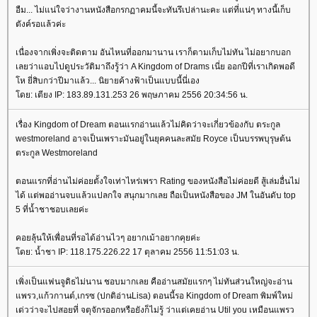
อืม... ไม่แน่ใจว่างานหนังสือกรกฏาคมนี้จะทันรึเปล่านะคะ แต่ที่แน่ๆ ทางนี้เก็บ
ตังค์รอแล้วค่ะ
เนื่องจากเพิ่งจะติดตาม อันไหนที่ออกมานาน เราก็ตามเก็บไม่ทัน ไม่อยากบอก
เลยว่าแอบไปดูประวัติมาถึงรู้ว่า A Kingdom of Drams เนี่ย ออกปีที่เราเกิดพอดี
ห ยี่สิบกว่าปีมาแล้ว... นิยายค้างฟ้าเป็นแบบนี้นี่เอง
ดย: เตียง IP: 183.89.131.253 26 พฤษภาคม 2556 20:34:56 น.
เรื่อง Kingdom of Dream ตอนแรกอ่านแล้วไม่คิดว่าจะเกี่ยวข้องกับ ตระกูล
westmoreland อาจเป็นเพราะมันอยู่ในยุคคนละสมัย Royce เป็นบรรพบุรุษต้น
ตระกูล Westmoreland
ตอนแรกที่อ่านไม่ค่อยตั้งใจเท่าไหร่เพรา Rating ของหนังสือไม่ค่อยดี สู้เล่มอื่นไม่
ได้ แต่พออ่านจบแล้วแปลกใจ สนุกมากเลย ถือเป็นหนังสือของ JM ในอันดับ top
5 ที่น้ำชาชอบเลยค่ะ
คอยลุ้นให้เพื่อนที่รอได้อ่านไวๆ อยากเม้าอยากคุยค่ะ
ดย: น้ำชา IP: 118.175.226.22 17 ตุลาคม 2556 11:51:03 น.
เพิ่งเป็นแฟนจูดิธไม่นาน ชอบมากเลย คืออ่านสมัยแรกๆ ไม่ทันส่วนใหญ่จะอ่าน
พรว,แก้วกานต์,เกรซ (ปกติอ่านLisa) ตอนนี้รอ Kingdom of Dream พิมพ์ใหม่
เด่วว่าจะไปสอยที่ จตุจักรออกหรือยังก็ไม่รู้ ว่าแต่เคยอ่าน Util you เหมือนแพรว