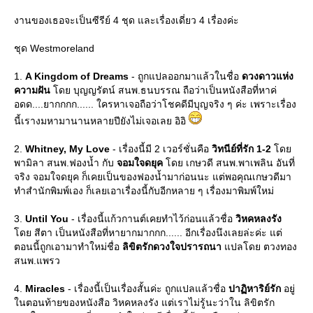
งานของเธอจะเป็นซีรีย์ 4 ชุด และเรื่องเดี่ยว 4 เรื่องค่ะ
ชุด Westmoreland
1.
A Kingdom of Dreams
- ถูกแปลออกมาแล้วในชื่อ
ดวงดาวแห่ง
ความฝัน
ดย บุญญรัตน์ สนพ.ธนบรรณ ถือว่าเป็นหนังสือที่หาค่
อดด....ยากกกก...... ใครหาเจอถือว่าโชคดีมีบุญจริง ๆ ค่ะ เพราะเรื่อง
นี้เรางมหามานานหลายปียังไม่เจอเลย อิอิ
2.
Whitney, My Love
- เรื่องนี้มี 2 เวอร์ชั่นคือ
วิทนีย์ที่รัก 1-2
ด
พามิลา สนพ.ฟองน้ำ กับ
จอมใจดยุค
ดย เกษวดี สนพ.พาเพลิน อันที่
จริง จอมใจดยุค ก็เคยเป็นของฟองน้ำมาก่อนนะ แต่พอคุณเกษวดีมา
ทำสำนักพิมพ์เอง ก็เลยเอาเรื่องนี้กับอีกหลาย ๆ เรื่องมาพิมพ์ใหม่
3.
Until You
- เรื่องนี้แก้วกานต์เคยทำไว้ก่อนแล้วชื่อ
วิหคหลงรัง
ดย สีตา เป็นหนังสือที่หายากมากกก...... อีกเรื่องนึงเลยล่ะค่ะ แต่
ตอนนี้ถูกเอามาทำใหม่ชื่อ
ลิขิตรักดวงใจปรารถนา
ปลโดย ตวงทอง
สนพ.แพรว
4.
Miracles
- เรื่องนี้เป็นเรื่องสั้นค่ะ ถูกแปลแล้วชื่อ
ปาฏิหาริย์รัก
อยู่
นตอนท้ายของหนังสือ วิหคหลงรัง แต่เราไม่รู้นะว่าใน ลิขิตรัก