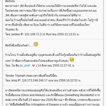
คิดถึงจ้ะ
พยายามหา JM ที่แปลแล้วให้ครบ และขอให้มีการแปลเล่มที่หาไม่ได้ และเล่ม
หม่ทุกเล่ม เพราะชอบวิธีการบรรยายเรื่องราวที่เกิดขึ้นผ่านมุมมองหลายๆ มุม
JM เขียนการต่อสู้ฟาดฟันทางธุรกิจให้เข้ากับ romanceได้ดีมาก
น้องโอ ร้านสุกี้หม้อไฟที่ เดอะมอลล์ ท่าพระ ที่เคยรีวิวไว้ มันปิดไปแล้ว ไม่รู้ว่ามี
สาขาอื่นอีกมั้ย เสียดาย ถึงจะไม่ดีมาก แต่ก็มีหลายอย่างที่ไม่เหมือนใคร
Thanks จ้ะ
ดย: jardee IP: 101.108.72.3 11 สิงหาคม 2555 21:13:31 น.
คิดถึงพี่เหมือนกันค่า.....
ร้านโกเบ ร้านดั้งเดิมอยู่ที่มาบุญครองค่ะพี่ แต่ก็ไม่รู้เหมือนกันว่าร้านนั้นยังอยู่หรือ
เปล่า ถ้าพี่อยากกินคงจะต้องไปลองเดินหาดูแล้วล่ะค่ะ
ดย: โอ-พิน (
o_pinP
) 14 สิงหาคม 2555 21:57:41 น.
Tender Triumph สนพ.แพรวพิมพ์ใหม่ปีนี้ค่ะ
ดย: king IP: 118.172.248.248 17 เมษายน 2556 16:22:52 น.
มาอัพเดทนิยายแปลของคุณจูดิธให้แฟนคนอื่นๆ ทราบด้วยค่ะ หลังจากที่ได้สั่งซื้อ
รักนี้เพียงเธอ (Once and Always) และรักนี้คือเธอ (Something Wonderful) จาก
สนพ.เกรซ เมื่อวันที่ 23 พฤษภาคม 2556 ที่ผ่านมา พี่ๆ ที่สนพ. เกรซกระซิบบอกมา
ว่า ได้ซื้อลิขสิทธิ์เรื่อง A Kingdom of Dreams มาแล้ว ตอนนี้อยู่ระหว่างการแปล