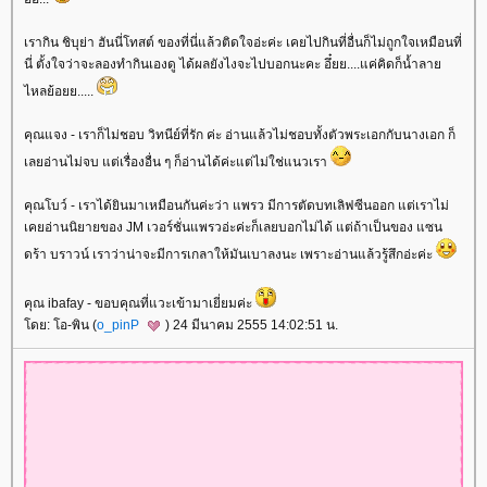
เรากิน ชิบุย่า ฮันนี่โทสต์ ของที่นี่แล้วติดใจอ่ะค่ะ เคยไปกินที่อื่นก็ไม่ถูกใจเหมือนที่
นี่ ตั้งใจว่าจะลองทำกินเองดู ได้ผลยังไงจะไปบอกนะคะ อึ๋ยย....แค่คิดก็น้ำลา
ไหลย้อยย.....
คุณแจง - เราก็ไม่ชอบ วิทนีย์ที่รัก ค่ะ อ่านแล้วไม่ชอบทั้งตัวพระเอกกับนางเอก ก็
เลยอ่านไม่จบ แต่เรื่องอื่น ๆ ก็อ่านได้ค่ะแต่ไม่ใช่แนวเรา
คุณโบว์ - เราได้ยินมาเหมือนกันค่ะว่า แพรว มีการตัดบทเลิฟซีนออก แต่เราไม่
เคยอ่านนิยายของ JM เวอร์ชั่นแพรวอ่ะค่ะก็เลยบอกไม่ได้ แต่ถ้าเป็นของ แซน
ดร้า บราวน์ เราว่าน่าจะมีการเกลาให้มันเบาลงนะ เพราะอ่านแล้วรู้สึกอ่ะค่ะ
คุณ ibafay - ขอบคุณที่แวะเข้ามาเยี่ยมค่ะ
ดย: โอ-พิน (
o_pinP
) 24 มีนาคม 2555 14:02:51 น.