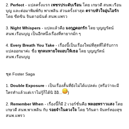
2.
Perfect
- แปลครั้งแรก
เพชรประดับเรือน
ดย เกษวดี สนพ.เรือน
บุญ และต่อมาพิมพ์กับ พาเพลิน ส่วนครั้งล่าสุด
ตราบหัวใจอุ่นไอรัก
ดย ขีดขิน จินดาอนันต์ สนพ.แพรว
3.
Night Whispers
- แปลแล้วคือ
มงกุฏดอกรัก
ดย บุญญรัตน์
สนพ.เรือนบุญ เป็นอีกหนึ่งเรื่องที่หายากมั่ก ๆ
4.
Every Breath You Take
- เรื่องนี้เป็นเรื่องใหม่ที่สุดที่ได้รับการ
ปลออกมาค่ะ ชื่อ
ทุกลมหายใจมอบให้เธอ
ดย บุญญรัตน์
สนพ.เรือนบุญ
ชุด Foster Saga
1.
Double Exposure
- เป็นเรื่องสั้นที่ยังไม่ได้แปลค่ะ (หรือว่าจะมี
ครทำแล้วแต่เราไม่รู้ก็ได้นิ อิอิ...
)
2.
Remember When
- เรื่องนี้ก็มี 2 เวอร์ชั่นคือ
พลอยพราวแสง
ด
เกษวดี สนพ.พาเพลิน กับ
รอยจำในดวงใจ
ดย วิกันดา จันทร์ทองสุข
สนพ.แพรว