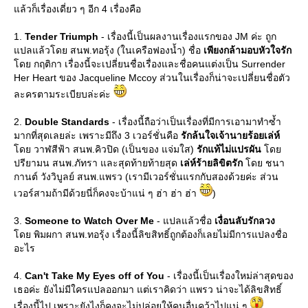
ล้วก็เรื่องเดี่ยว ๆ อีก 4 เรื่องคือ
1.
Tender Triumph
- เรื่องนี้เป็นผลงานเรื่องแรกของ JM ค่ะ ถูก
ปลแล้วโดย สนพ.ทอรุ้ง (ในเครือฟองน้ำ) ชื่อ
เพียงกล้ามอบหัวใจรัก
ดย กฤติกา เรื่องนี้จะเปลี่ยนชื่อเรื่องและชื่อคนแต่งเป็น Surrender
Her Heart ของ Jacqueline Mccoy ส่วนในเรื่องก็น่าจะเปลี่ยนชื่อตัว
ละครตามระเบียบล่ะค่ะ
2.
Double Standards
- เรื่องนี้ถือว่าเป็นเรื่องที่มีการเอามาทำซ้ำ
มากที่สุดเลยล่ะ เพราะมีถึง 3 เวอร์ชั่นคือ
รักล้นใจเจ้านายร้อยเล่ห์
ดย วาฬสีฟ้า สนพ.คิวปิด (เป็นของ แจ่มใส)
รักแท้ไม่แปรผัน
ด
ปรียามน สนพ.ภัทรา และสุดท้ายท้ายสุด
เล่ห์ร้ายลิขิตรัก
ดย ชนา
กานต์ วังวิบูลย์ สนพ.แพรว (เรามีเวอร์ชั่นแรกกับสองด้วยค่ะ ส่วน
เวอร์สามถ้ามีด้วยนี่ก็คงจะบ้าแน่ ๆ ฮ่า ฮ่า ฮ่า
)
3.
Someone to Watch Over Me
- แปลแล้วชื่อ
เงื่อนลับรักลวง
ดย พิมผกา สนพ.ทอรุ้ง เรื่องนี้ลิขสิทธิ์ถูกต้องก็เลยไม่มีการแปลงชื่อ
อะไร
4.
Can't Take My Eyes off of You
- เรื่องนี้เป็นเรื่องใหม่ล่าสุดของ
เธอค่ะ ยังไม่มีใครแปลออกมา แต่เราคิดว่า แพรว น่าจะได้ลิขสิทธิ์
เรื่องนี้ไป เพราะยังไงก็คงจะไม่ปล่อยให้คนอื่นคว้าไปแน่ ๆ