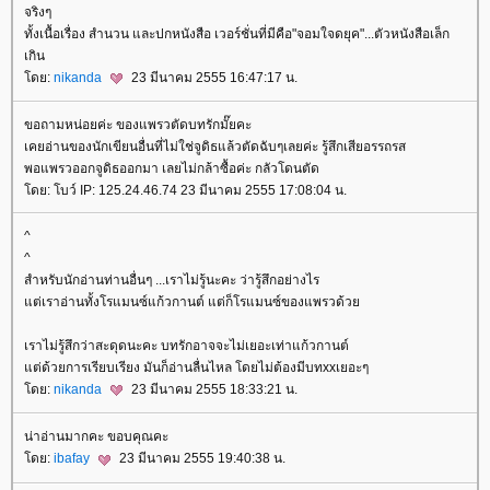
จริงๆ
ทั้งเนื้อเรื่อง สำนวน และปกหนังสือ เวอร์ชั่นที่มีคือ"จอมใจดยุค"...ตัวหนังสือเล็ก
เกิน
ดย:
nikanda
23 มีนาคม 2555 16:47:17 น.
ขอถามหน่อยค่ะ ของแพรวตัดบทรักมั๊ยคะ
เคยอ่านของนักเขียนอื่นที่ไม่ใช่จูดิธแล้วตัดฉับๆเลยค่ะ รู้สึกเสียอรรถรส
พอแพรวออกจูดิธออกมา เลยไม่กล้าซื้อค่ะ กลัวโดนตัด
ดย: โบว์ IP: 125.24.46.74 23 มีนาคม 2555 17:08:04 น.
^
^
สำหรับนักอ่านท่านอื่นๆ ...เราไม่รู้นะคะ ว่ารู้สึกอย่างไร
ต่เราอ่านทั้งโรแมนซ์แก้วกานต์ แต่ก็โรแมนซ์ของแพรวด้ว
เราไม่รู้สึกว่าสะดุดนะคะ บทรักอาจจะไม่เยอะเท่าแก้วกานต์
ต่ด้วยการเรียบเรียง มันก็อ่านลื่นไหล โดยไม่ต้องมีบทxxเยอะๆ
ดย:
nikanda
23 มีนาคม 2555 18:33:21 น.
น่าอ่านมากคะ ขอบคุณคะ
ดย:
ibafay
23 มีนาคม 2555 19:40:38 น.