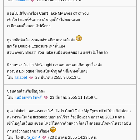
ดย:
ลัลล์ลลิล
23 มีนาคม 2555 2:32:07 น.
อบไปเสิร์ชหาเรื่อง Can't Take My Eyes off of You
เข้าใจว่าเวอร์ชั่นภาษาอังกฤษก็ยังไม่ออกนะคะ
เหมือนจะเลื่อนออกไปเรื่อยๆ
ดูจากลิสต์แล้ว เราเคยอ่านเกือบครบแล้วต่ะ
กเว้น Double Exposure เท่านั้นเอง
ส่วน Every Breath You Take เหมือนจะเคยอ่าน แต่จำไม่ได้แล้ว
นิยายของ Judith McNaught เราชอบตอนจบเกือบทุกเรื่องค่ะ
ตรงบท Epilogue มักจะเป็นคำพูดดีๆ ซึ้งๆ ทั้งนั้นเล
ดย:
lalabel
23 มีนาคม 2555 9:05:13 น.
ขอบคุณสำหรับข้อมูลค่ะ
ดย:
เหมือนพระจันทร์
23 มีนาคม 2555 11:18:59 น.
คุณ lalabel - ตอนแรกเราก็เข้าใจว่า Can't Take My Eyes off of You ยังไม่ออก
ค่ะ เพราะในเว็บ fictiondb บอกเอาไว้ว่าเรื่องนี้จะออก มกราคม 2013 แต่พอ
เข้าไปดูในเว็บอเมซอน ไหงมีให้ดาวด้วยหว่า ก็เลยไม่ค่อยแน่ใจเท่าไหร่ว่าฉบับ
ภาษาอังกฤษออกมาหรือยัง
ดย: โอ-พิน (
o_pinP
) 23 มีนาคม 2555 14:23:59 น.