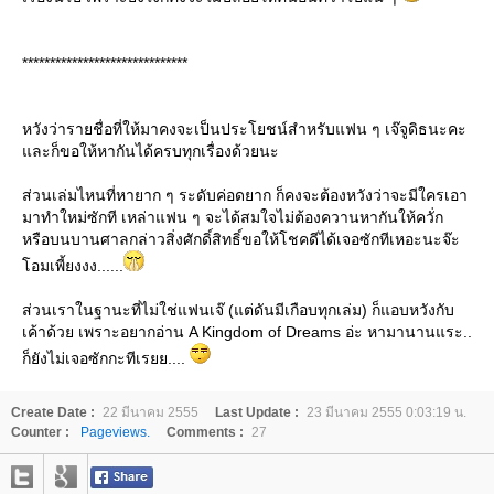
******************************
หวังว่ารายชื่อที่ให้มาคงจะเป็นประโยชน์สำหรับแฟน ๆ เจ๊จูดิธนะคะ
ละก็ขอให้หากันได้ครบทุกเรื่องด้วยนะ
ส่วนเล่มไหนที่หายาก ๆ ระดับค่อดยาก ก็คงจะต้องหวังว่าจะมีใครเอา
มาทำใหม่ซักที เหล่าแฟน ๆ จะได้สมใจไม่ต้องควานหากันให้ควั่ก
หรือบนบานศาลกล่าวสิ่งศักดิ์สิทธิ์ขอให้โชคดีได้เจอซักทีเหอะนะจ๊ะ
อมเพี้ยงงง......
ส่วนเราในฐานะที่ไม่ใช่แฟนเจ๊ (แต่ดันมีเกือบทุกเล่ม) ก็แอบหวังกับ
เค้าด้วย เพราะอยากอ่าน A Kingdom of Dreams อ่ะ หามานานแระ..
ก็ยังไม่เจอซักกะทีเรยย....
Create Date :
22 มีนาคม 2555
Last Update :
23 มีนาคม 2555 0:03:19 น.
Counter :
Pageviews.
Comments :
27