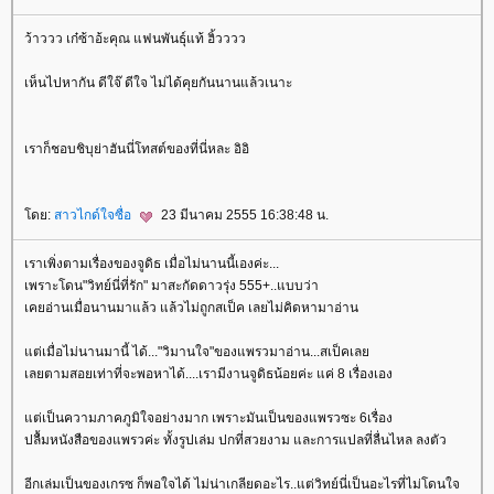
ว้าววว เก๋ซ้าอ้ะคุณ แฟนพันธุ์แท้ ฮิ้วววว
เห็นไปหากัน ดีใจ๊ ดีใจ ไม่ได้คุยกันนานแล้วเนาะ
เราก็ชอบชิบุย่าฮันนี่โทสต์ของที่นี่หละ อิอิ
ดย:
สาวไกด์ใจซื่อ
23 มีนาคม 2555 16:38:48 น.
เราเพิ่งตามเรื่องของจูดิธ เมื่อไม่นานนี้เองค่ะ...
เพราะโดน"วิทย์นี่ที่รัก" มาสะกัดดาวรุ่ง 555+..แบบว่า
เคยอ่านเมื่อนานมาแล้ว แล้วไม่ถูกสเป็ค เลยไม่คิดหามาอ่าน
ต่เมื่อไม่นานมานี้ ได้..."วิมานใจ"ของแพรวมาอ่าน...สเป็คเล
เลยตามสอยเท่าที่จะพอหาได้....เรามีงานจูดิธน้อยค่ะ แค่ 8 เรื่องเอง
ต่เป็นความภาคภูมิใจอย่างมาก เพราะมันเป็นของแพรวซะ 6เรื่อง
ปลื้มหนังสือของแพรวค่ะ ทั้งรูปเล่ม ปกที่สวยงาม และการแปลที่ลื่นไหล ลงตัว
อีกเล่มเป็นของเกรซ ก็พอใจได้ ไม่น่าเกลียดอะไร..แต่วิทย์นี่เป็นอะไรที่ไม่โดนใจ