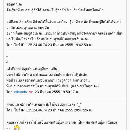
ขอบคุณค่ะ
คือเรื่องที่เคยอ่านรู้สึกได้เลยค่ะ ไม่รู้ว่ายังเรียบเรียงไม่ดีพอหรือยังไง
ต่ถึงจะเรียบเรียงดีอ่านได้ลื่นไหล แต่ถ้ามารู้ว่ามีการตัด ก็จะอดรู้สึกไม่ได้น่ะค่ะ
ว่ามันไม่สมบูรณ์ตามต้นฉบับ
อยากเก็บสะสมจูดิธน่ะค่ะ แต่อยากได้ฉบับที่สมบูรณ์จริงๆตามที่คนเขียนเค้าเขียน
มา ไม่มีอะไรหายไป ถ้ามันไม่สมบูรณ์ก็ไม่อยากเก็บน่ะค่ะ
ดย: โบว์ IP: 125.24.46.74 23 มีนาคม 2555 19:42:50 น.
^
^
เท่าที่เคยได้คุยกับแฟนจูดิธท่านอื่น...
บอกว่ามีการตัดบางส่วนออกไปเช่นกัน แต่เราไม่รู้น่ะค่ะ
พอดีว่าไม่เคยอ่านต้นฉบับมาก่อน เลยรู้สึกว่าเล่มที่ได้อ่าน
ที่แปลมาจากแพรวนั้น มันสมบูรณ์ดีทีเดียว...(แต่ก็เข้าใจคุณค่ะ)
ดย:
nikanda
23 มีนาคม 2555 19:50:17 น.
ตกลงแล้วมีการตัดเหรอคะ ยังไงก็ขอบคุณนะคะ ^_^
ดย: โบว์ IP: 125.24.46.74 23 มีนาคม 2555 20:47:26 น.
คุณสาวไกด์ - เราไม่ได้เป็นแฟนพันธุ์แท้หรอกค่ะ เป็นแค่แฟนพันธุ์เท่านั้นเอง
อิอิ...