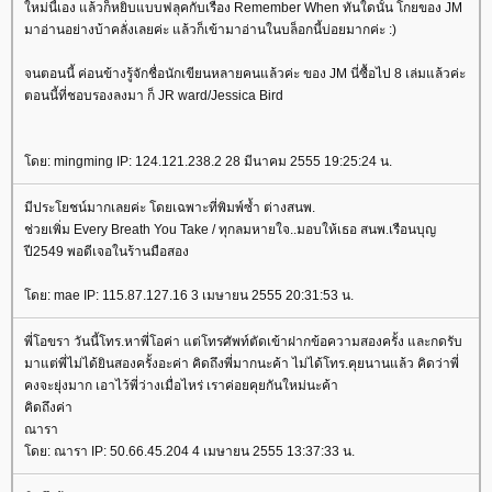
หม่นี้เอง แล้วก็หยิบแบบฟลุคกับเรื่อง Remember When ทันใดนั้น โกยของ JM
มาอ่านอย่างบ้าคลั่งเลยค่ะ แล้วก็เข้ามาอ่านในบล็อกนี้บ่อยมากค่ะ :)
จนตอนนี้ ค่อนข้างรู้จักชื่อนักเขียนหลายคนแล้วค่ะ ของ JM นี่ซื้อไป 8 เล่มแล้วค่ะ
ตอนนี้ที่ชอบรองลงมา ก็ JR ward/Jessica Bird
ดย: mingming IP: 124.121.238.2 28 มีนาคม 2555 19:25:24 น.
มีประโยชน์มากเลยค่ะ โดยเฉพาะที่พิมพ์ซ้ำ ต่างสนพ.
ช่วยเพิ่ม Every Breath You Take / ทุกลมหายใจ..มอบให้เธอ สนพ.เรือนบุญ
ปี2549 พอดีเจอในร้านมือสอง
ดย: mae IP: 115.87.127.16 3 เมษายน 2555 20:31:53 น.
พี่โอขรา วันนี้โทร.หาพี่โอค่า แต่โทรศัพท์ตัดเข้าฝากข้อความสองครั้ง และกดรับ
มาแต่พี่ไม่ได้ยินสองครั้งอะค่า คิดถึงพี่มากนะค้า ไม่ได้โทร.คุยนานแล้ว คิดว่าพี่
คงจะยุ่งมาก เอาไว้พี่ว่างเมื่อไหร่ เราค่อยคุยกันใหม่นะค้า
คิดถึงค่า
ณารา
ดย: ณารา IP: 50.66.45.204 4 เมษายน 2555 13:37:33 น.