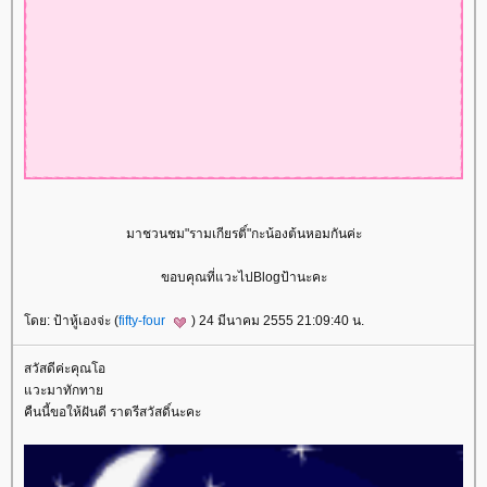
มาชวนชม"รามเกียรติ์"กะน้องต้นหอมกันค่ะ
ขอบคุณที่แวะไปBlogป้านะคะ
ดย: ป้าหู้เองจ่ะ (
fifty-four
) 24 มีนาคม 2555 21:09:40 น.
สวัสดีค่ะคุณโอ
วะมาทักทา
คืนนี้ขอให้ฝันดี ราตรีสวัสดิ์นะคะ