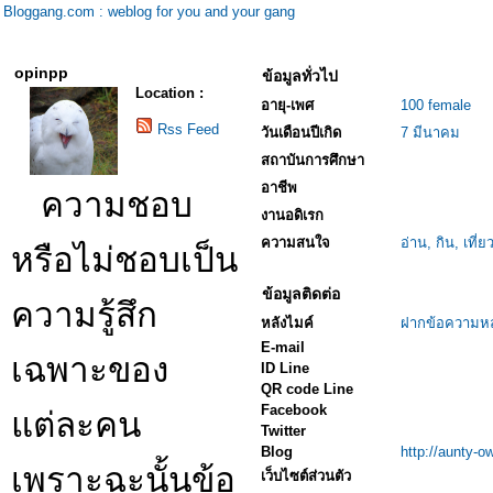
Bloggang.com : weblog for you and your gang
opinpp
ข้อมูลทั่วไป
Location :
อายุ-เพศ
100 female
Rss Feed
วันเดือนปีเกิด
7 มีนาคม
สถาบันการศึกษา
อาชีพ
ความชอบ
งานอดิเรก
ความสนใจ
อ่าน, กิน, เที่ย
หรือไม่ชอบเป็น
ข้อมูลติดต่อ
ความรู้สึก
หลังไมค์
ฝากข้อความหล
E-mail
เฉพาะของ
ID Line
QR code Line
Facebook
แต่ละคน
Twitter
Blog
http://aunty-o
เพราะฉะนั้นข้อ
เว็บไซต์ส่วนตัว