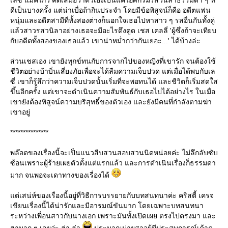
เลซี่ แมคไกว คิดเสมอว่าตัวเองเป็นแค่ไอศกรีมรสวนิลาธรรมดา ๆ ที่
ดีเป็นบางครั้ง แต่น่าเบื่อถ้ากินประจำ โดยมีข้อพิสูจน์ก็คือ อดีตแฟน
หนุ่มและอดีตสามีที่ทั้งสองต่างก็นอกใจเธอไปหาสาว ๆ รสอื่นกันทั้งคู่
ล้วสาวรสวนิลาอย่างเธอจะมีอะไรดึงดูด เชส เคลลี่ 'ผู้ซึ่งถ้าจะเทียบ
กับอดีตทั้งสองของเธอแล้ว เขาน่าหม่ำกว่ากันเยอะ...' ได้บ้างล่ะ
ส่วนเชสเอง เขายังทุกข์ทนกับการจากไปของหญิงที่เขารัก จนต้องใช้
ชีวิตอย่างบ้าบิ่นเสี่ยงภัยเพื่อจะได้ลืมความเจ็บปวด แต่เมื่อได้พบกับเล
ซี่ เขาก็รู้สึกว่าความเจ็บปวดนั้นเริ่มที่จะพอทนได้ และชีวิตก็เริ่มสดใส
ขึ้นอีกครั้ง แต่เขาจะดำเนินความสัมพันธ์กับเธอไปได้อย่างไร ในเมื่อ
เขายังต้องพิสูจน์ความบริสุทธิ์ของตัวเอง และยังมีคนที่กำลังตามฆ่า
เขาอยู่
***************
พล๊อตของเรื่องนี้จะเป็นแนวสืบสวนสอบสวนนิดหน่อยค่ะ ไม่ลึกลับซับ
ซ้อนเพราะผู้ร้ายเผยตัวตั้งแต่แรกแล้ว และการดำเนินเรื่องก็ธรรมดา
มาก จนพอจะเดาทางของเรื่องได้
ต่เสน่ห์ของเรื่องนี้อยู่ที่วิธีการบรรยายกับบทสนทนาค่ะ คริสตี้ เครจ
เขียนเรื่องนี้ได้น่ารักและมีอารมณ์ขันมาก โดยเฉพาะบทสนทนา
ระหว่างเพื่อนสาวกับนางเอก เพราะมันทั้งเปิดเผย ตรงไปตรงมา และ