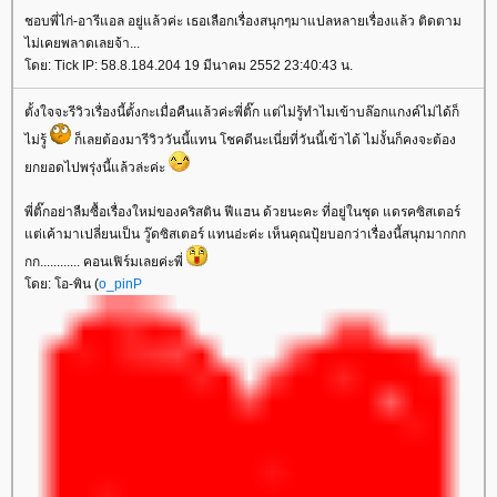
ชอบพี่ไก่-อารีแอล อยู่แล้วค่ะ เธอเลือกเรื่องสนุกๆมาแปลหลายเรื่องแล้ว ติดตาม
ไม่เคยพลาดเลยจ้า...
ดย: Tick IP: 58.8.184.204 19 มีนาคม 2552 23:40:43 น.
ตั้งใจจะรีวิวเรื่องนี้ตั้งกะเมื่อคืนแล้วค่ะพี่ติ๊ก แต่ไม่รู้ทำไมเข้าบล๊อกแกงค์ไม่ได้ก็
ไม่รู้
ก็เลยต้องมารีวิววันนี้แทน โชคดีนะเนี่ยที่วันนี้เข้าได้ ไม่งั้นก็คงจะต้อง
กยอดไปพรุ่งนี้แล้วล่ะค่ะ
พี่ติ๊กอย่าลืมซื้อเรื่องใหม่ของคริสติน ฟีแฮน ด้วยนะคะ ที่อยู่ในชุด แดรคซิสเตอร์
ต่เค้ามาเปลี่ยนเป็น วู๊ดซิสเตอร์ แทนอ่ะค่ะ เห็นคุณปุ้ยบอกว่าเรื่องนี้สนุกมากกก
กก............ คอนเฟิร์มเลยค่ะพี่
ดย: โอ-พิน (
o_pinP