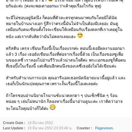
ฮามาก ๆ เลยอ่ะ ฮ่า ฮ่า
ประมาณม่ายสาวผู้มีประสบการณ์เค้าคุ
กันอ่ะค่ะ (คงจะพอเดาออกนะว่าเค้าคุยเรื่องไรกัน หุหุ)
จะมีไม่ชอบอยู่นิดนึง ก็ตอนที่ตัวละครทุกคนมาพบกันโดยมิได้นัด
หมายในบ้านนางเอก รู้สึกว่าตรงนี้มันไม่จำเป็นต้องมีเลยอ่ะ มันดู
เหมือนกับคนเขียนตั้งใจจะเขียนให้เหมือนกับเรื่องตลกที่เราเคยดูใน
หนัง แต่เรากลับคิดว่ามันไม่ตลกเลยแฮะ
คริสติน เครจ เขียนเรื่องนี้เป็นเรื่องแรกค่ะ ตอนนี้เธอมีผลงานออกมา
ล้ว 3 เรื่อง เธอยังเขียนเรื่องที่ต่อจากเรื่องนี้ด้วย เป็นเรื่องของซูเพื่อ
นของเลซี่ เราลองไปอ่านรีวิวแล้วน่าสนใจดีค่ะ พระเอกของซูก็คือคน
ที่เธอปิ๊งในเรื่องนี้ แต่เพื่อนอีกคนนึงของเลซี่เธอยังไม่ได้เขียนค่ะ
สำหรับสำนวนการแปล คุณอารีแอลเธอถนัดนิยายแนวนี้อยู่แล้ว และ
เธอก็เป็นนักแปลคุณภาพ เพราะงั้นเรื่องนี้โอเคเลยค่ะ
ถ้าใครชอบอ่านนิยายโรมานซ์แนวตลกฮา ๆ ปนเซ็กซี่นิด ๆ ร้อน
หน่อย ๆ เล่มไม่หนานัก ก็ลองหาเรื่องนี้มาอ่านดูนะคะ เราคิดว่าอาจ
จะโดนใจคุณบ้างก็ได้ค่ะ
Create Date :
19 มีนาคม 2552
Last Update :
19 มีนาคม 2552 23:29:48 น.
Counter :
Pageviews.