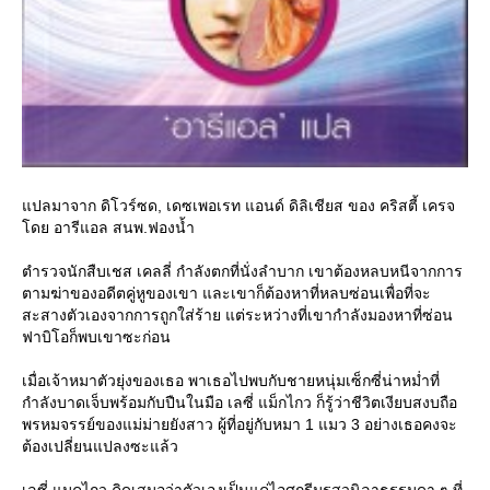
ปลมาจาก ดิโวร์ซด, เดซเพอเรท แอนด์ ดิลิเชียส ของ คริสตี้ เครจ
ดย อารีแอล สนพ.ฟองน้ำ
ตำรวจนักสืบเชส เคลลี่ กำลังตกที่นั่งลำบาก เขาต้องหลบหนีจากการ
ตามฆ่าของอดีตคู่หูของเขา และเขาก็ต้องหาที่หลบซ่อนเพื่อที่จะ
สะสางตัวเองจากการถูกใส่ร้าย แต่ระหว่างที่เขากำลังมองหาที่ซ่อน
ฟาบิโอก็พบเขาซะก่อน
เมื่อเจ้าหมาตัวยุ่งของเธอ พาเธอไปพบกับชายหนุ่มเซ็กซี่น่าหม่ำที่
กำลังบาดเจ็บพร้อมกับปืนในมือ เลซี่ แม็กไกว ก็รู้ว่าชีวิตเงียบสงบถือ
พรหมจรรย์ของแม่ม่ายยังสาว ผู้ที่อยู่กับหมา 1 แมว 3 อย่างเธอคงจะ
ต้องเปลี่ยนแปลงซะแล้ว