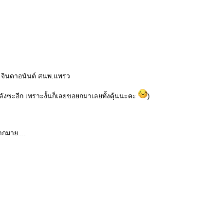
 จินดาอนันต์ สนพ.แพรว
ลังซะอีก เพราะงั้นก็เลยขอยกมาเลยทั้งดุ้นนะคะ
)
ากมาย....