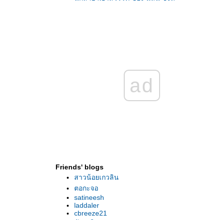
อัคคีราชันย์ ของ แคธริน เคนเนดี้
เงื่อนรักเงาลวง ของ จู๊ด เดเวอโรซ์
ดยุคหมาป่าเจ้าเสน่ห์, แม่มดยอดรักหมาป่า ของ
ลิเดีย แดร์
ลูกสาว...คนที่สอง ของ ลิซ่า การ์ดเนอร์
3 เรื่อง 3 เล่ม ของ แมรี่ บาล็อก
... หนุ่มหัวรั้นกับยัยดึงดัน ... คนละยุค คนละ
ad
นว แต่ไหงถึงคล้ายกันได้ซะขนาดนี้ละเนี่ยย...
ตามหาหัวใจของนายอสูร ของ อเล็ก ฟลินน์
พยัคฆ์หัวใจผยอง ของ นลินี ซิงห์
มนตร์รักข้ามเวลา, สาปรักข้ามเวลา ของ คา
เรน มารี โมนนิ่ง
วีรบุรุษจันทรา : วันนี้มา 1 แต่ได้ถึง 4 เชียวนะ
จ๊ะ..
พยัคฆ์เจ้าหัวใจ ของ นลินี ซิงห์
Friends' blogs
มนต์เสน่ห์เล่ห์รัก ของ ลิซ่า เคลย์แพส
สาวน้อยเกวลิน
อัศวินแห่งกาลเวลา ของ ลินดา โฮเวิร์ด
ตอกะจอ
In love with "...In Death..." : Part 5 (Return of
satineesh
the เจ๊ดัน.. ฮ่า ฮ่า ฮ่า )
laddaler
In love with "...In Death..." : Part 4
cbreeze21
In love with "...In Death..." : Part 3