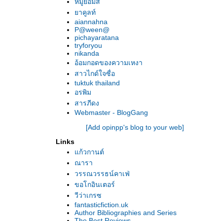
หมูย้อมสี
มนตร์รักพลังจิต ของ คริสติน่า ฟลอเรนซ์
าคูลท์
จุมพิตในนิทรา ของ ลินดา โฮเวิร์ด
aiannahna
เล่ห์รักตำรวจหนุ่ม ของ แคธี่ คริสติน
P@ween@
pichayaratana
หัวใจที่ใฝ่รัก ของ ลินดา โฮเวิร์ด
tryforyou
เกมรักชีวิตนิรันดร์ ของ คริสตินา ฟลอเรนซ์
nikanda
สองเรื่องนี้ของ แซนดร้า บราวน์
อ้อมกอดของความเหงา
ราชันย์แห่งรัตติกาล ของ คริสตินา ฟลอเรนซ์
สาวไกด์ใจซื่อ
tuktuk thailand
อรพิม
สารภีดง
Webmaster - BlogGang
[Add opinpp's blog to your web]
Links
ก้วกานต์
ณารา
วรรณวรรธน์คาเฟ่
ขอโกอินเตอร์
วีว่าเกรซ
fantasticfiction.uk
Author Bibliographies and Series
The Best Reviews