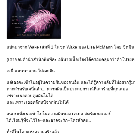
ปลมาจาก Wake เล่มที่ 1 ในชุด Wake ของ Lisa McMann โดย ขีดขิน
(เราชอบคำนำสำนักพิมพ์ค่ะ อธิบายเนื้อเรื่องได้ครอบคลุมกว่าคำโปรยห
เจนี่ แฮนนาแกน ไม่เคยฝัน
ต่เธอจะเข้าไปอยู่ในความฝันของคนอื่น และได้รู้ความลับที่ไม่อยากรู้ม
หากสำหรับเจนี่แล้ว... ความฝันเป็นประสบการณ์ที่เลวร้ายที่สุดเสมอ
เพราะเธอควบคุมมันไม่ได้
ละเพราะเธอหลีกหนีจากมันไม่ได้
จนกระทั่งเธอเข้าไปในความฝันของ เคเบล สตรัมเฮลเลอร์
ได้เรียนรู้ที่จะไว้ใจ--และอาจจะรัก--ใครสักคน..
ทั้งที่ในโลกแห่งความจริงแล้ว