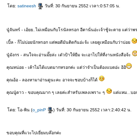
ดย:
satineesh
วันที่: 30 กันยายน 2552 เวลา:0:57:05 น.
นู๋จันทร์ - เอ้ยย..ไม่เหมือนกับโรนัลหรอก อีตานั่นอ่ะเจ้าชู้จะตาย แต่ว่าพ
เปิ้ล - ก็ไม่บ่อยนักหรอก แต่พอดีมันติดกันอ่ะจ้ะ เลยดูเหมือนกับว่าบ่อ
นู๋มังกร - สนใจจะอ่านมั๊ยล่ะ เด๋วป้าให้ยืม จะเอาไปให้ที่งานหนังสือจ้ะ
คุณหน่อย - เค้าไม่ได้แบดมากหรอกค่ะ แต่ว่าจำเป็นต้องแบดอ่ะ อิอิ
คุณอ้อ - ลองหามาอ่านดูนะคะ อาจจะชอบบ้างก็ได้
คุณนู๋ดาว - ขอบคุณมาก ๆ เลยค่ะสำหรับเพลงเพราะ ๆ
ต่แหม...บอกอ
ดย: โอ-พิน (
o_pinP
) วันที่: 30 กันยายน 2552 เวลา:2:40:42 น.
ขอบคุณที่แวะไปเยี่ยมบล๊อกค่ะ