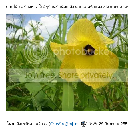
ดอกไม้ ณ ข้างทาง ใกล้ๆบ้านข้าน้อยเอ๊ง ตากแดดหัวแดงไปถ่ายมาเลยแหละ
ดย: มังกรบินมาแว้ววว (
มังกรบิน@mj_mj
) วันที่: 29 กันยายน 25