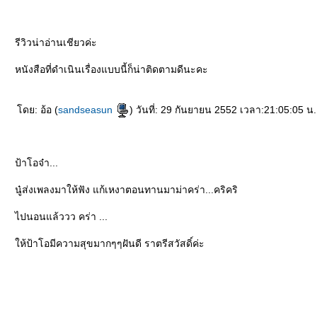
รีวิวน่าอ่านเชียวค่ะ
หนังสือที่ดำเนินเรื่องแบบนี้ก็น่าติดตามดีนะคะ
ดย: อ้อ (
sandseasun
) วันที่: 29 กันยายน 2552 เวลา:21:05:05 น.
ป้าโอจ๋า...
นู๋ส่งเพลงมาให้ฟัง แก้เหงาตอนทานมาม่าคร่า...คริคริ
ไปนอนแล้ววว คร่า ...
ห้ป้าโอมีความสุขมากๆๆฝันดี ราตรีสวัสดิ์ค่ะ