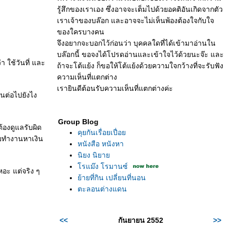
รู้สึกของเราเอง ซึ่งอาจจะเต็มไปด้วยอคติอันเกิดจากตัว
เราเจ้าของบล๊อก และอาจจะไม่เห็นพ้องต้องใจกับใจ
ของใครบางคน
จึงอยากจะบอกไว้ก่อนว่า บุคคลใดที่ได้เข้ามาอ่านใน
บล๊อกนี้ ขอจงได้โปรดอ่านและเข้าใจไว้ด้วยนะจ๊ะ และ
า ใช้วันที่ และ
ถ้าจะโต้แย้ง ก็ขอให้โต้แย้งด้วยความใจกว้างที่จะรับฟัง
ความเห็นที่แตกต่าง
เรายินดีต้อนรับความเห็นที่แตกต่างค่ะ
ินต่อไปยังไง
Group Blog
้องดูแลรับผิด
คุยกันเรื่อยเปื่อ
วายทำงานหาเงิน
หนังสือ หนังหา
นิยง นิยา
รแม๊ง โรมานซ์
อะ แต่จริง ๆ
้ายที่กิน เปลี่ยนที่นอน
ตะลอนต่างแดน
<<
กันยายน 2552
>>