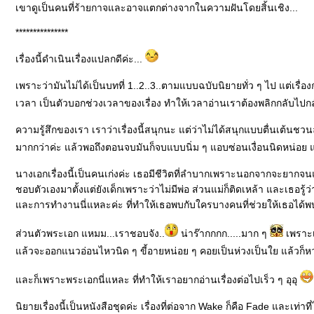
เขาดูเป็นคนที่ร้ายกาจและอาจแตกต่างจากในความฝันโดยสิ้นเชิง...
***************
เรื่องนี้ดำเนินเรื่องแปลกดีค่ะ...
เพราะว่ามันไม่ได้เป็นบทที่ 1..2..3..ตามแบบฉบับนิยายทั่ว ๆ ไป แต่เรื่อ
เวลา เป็นตัวบอกช่วงเวลาของเรื่อง ทำให้เวลาอ่านเราต้องพลิกกลับไปกลั
ความรู้สึกของเรา เราว่าเรื่องนี้สนุกนะ แต่ว่าไม่ได้สนุกแบบตื่นเต้นช
มากกว่าค่ะ แล้วพอถึงตอนจบมันก็จบแบบนิ่ม ๆ แอบซ่อนเงื่อนนิดหน่อย แต
นางเอกเรื่องนี้เป็นคนเก่งค่ะ เธอมีชีวิตที่ลำบากเพราะนอกจากจะยากจน
ชอบตัวเองมาตั้งแต่ยังเด็กเพราะว่าไม่มีพ่อ ส่วนแม่ก็ติดเหล้า และเธอรู
ละการทำงานนี่แหละค่ะ ที่ทำให้เธอพบกับใครบางคนที่ช่วยให้เธอได้
ส่วนตัวพระเอก แหมม...เราชอบจัง..
น่าร๊ากกกก.....มาก ๆ
เพราะเ
ล้วจะออกแนวอ่อนไหวนิด ๆ ขี้อายหน่อย ๆ คอยเป็นห่วงเป็นใย แล้วก็หว
ละก็เพราะพระเอกนี่แหละ ที่ทำให้เราอยากอ่านเรื่องต่อไปเร็ว ๆ อุอุ
นิยายเรื่องนี้เป็นหนังสือชุดค่ะ เรื่องที่ต่อจาก Wake ก็คือ Fade และเท่า