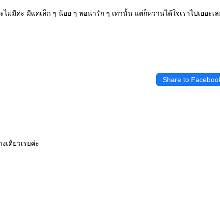
ไม่มีค่ะ มีแค่เล็ก ๆ น้อย ๆ พอน่ารัก ๆ เท่านั้น แต่ก็หวานได้ใจเราไปเยอะเลย
Share to Faceboo
างเดียวเรยค่ะ