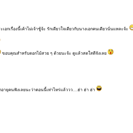
ระเอกเรื่องนี้เค้าไม่เจ้าชู้จ้ะ รักเดียวใจเดียวกับนางเอกคนเดียวนั่นแหละจ้ะ
ขอบคุณสำหรับดอกไม้สวย ๆ ด้วยนะจ้ะ ดูแล้วสดใสดีจังเล
ายุคนฟังเลยนะว่าตอนนี้เท่าไหร่แล้ววว....ฮ่า ฮ่า ฮ่า