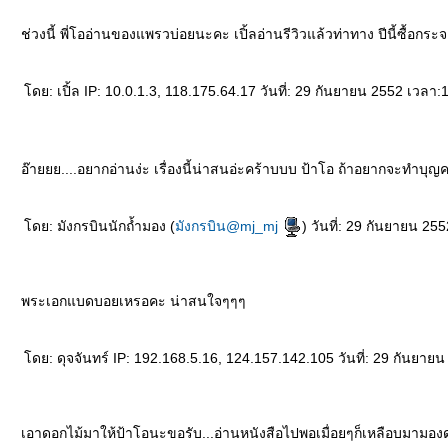
ช่วงนี้ พี่โออ่านของแพรวบ่อยนะคะ เปิ้ลอ่านรีวิวแล้วท่าทาง ปีนี้ซื้อกระ
ดย: เปิ้ล IP: 10.0.1.3, 118.175.64.17 วันที่: 29 กันยายน 2552 เวลา:
อ๊ายยย....อยากอ่านง่ะ เรื่องนี้น่าสนอ่ะคร้าบบบ ป้าโอ ถ้าอยากจะทำบุญครั
ดย: มังกรบินนักถ้ำมอง (
มังกรบิน@mj_mj
) วันที่: 29 กันยายน 25
พระเอกแบดบอยเหรอคะ น่าสนใจๆๆๆ
ดย: ดุจจันทร์ IP: 192.168.5.16, 124.157.142.105 วันที่: 29 กันยาย
เอาดอกไม้มาให้ป้าโอนะขอรับ...อ่านหนังสือไปพอเมื่อยๆก็เหลือบมามองด