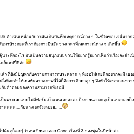
งกลับดำเนินเหมือนกับว่ามันเป็นบันทึกเหตุการณ์ต่าง ๆ ในชีวิตของเจนี่มากกว่
บมาบ้างตอนที่เราต้องการยืนยันช่วงเวลาที่เหตุการณ์ต่าง ๆ เกิดขึ้น
วนลุ้นระทึกอะไร มันเป็นความสนุกแบบชวนให้อยากรู้อยากเห็นว่าเรื่องจะดำเน
่ก็แฮปปี้ดีค่ะ
แล้ว ก็ยังมีปัญหากับความสามารถประหลาด ๆ ที่เธอไม่เคยนึกอยากจะมี เธอต
้ว่าสิ่งที่จะทำให้เธอพ้นจากสภาพนี้ได้ก็คือการศึกษาสูง ๆ จึงทำให้เธอขวนข
พบกับคำตอบของความสามารถที่เธอมี
ป็นพระเอกแบบไม่มีฟอร์มเก๊กแมนเลยล่ะค่ะ ถึงภายนอกจะดูเป็นแบดบอยก็เห
านนนน....กับนางเอกจังเลยยย......
ที่ไปค้นดูก็เลยรู้ว่าคนเขียนจะออก Gone เรื่องที่ 3 ของชุดในปีหน้าค่ะ