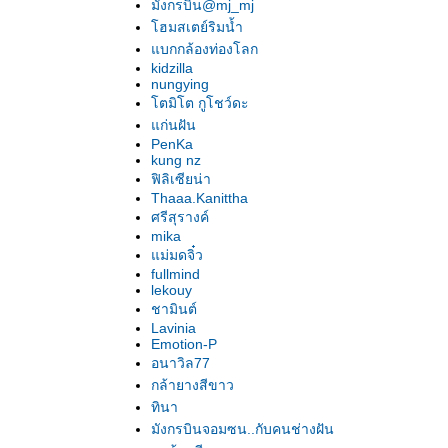
มังกรบิน@mj_mj
In love with "...In Death..." : Part 2
In love with "...In Death..."
ฮมสเตย์ริมน้ำ
ปริศนารอยอดีต ของ นอร่า โรเบิร์ตส
บกกล้องท่องโลก
เคหาสน์รัตติกาล ตอน รอยประทับ ของ พี.ซี.แค
kidzilla
nungying
สต์ และ ครินติน แคสต์
ตมิโต กูโชว์ดะ
3 คืน กับ 3 คน และ เคน ธีรเดช ....ฮ่า ฮ่า ฮ่า
ก่นฝัน
รักซ่อนร้าย ของ ลิซ่า การ์ดเนอร์
PenKa
สะดุดรักสายลับ และ บ่วงรักสายลับ : ชุดสี่ทหาร
kung nz
เสือ
ฟิลิเซียน่า
Thaaa.Kanittha
นห้วงนิทรา ของ ลิซ่า แมคมานน์
ศรีสุรางค์
ณ ฟากฝันแห่งนิรันดร์รัก ของ กีโยม มุสโซ
mika
มนต์รักคริสต์มาส ของ ลิซ่า เคลย์แพส
ม่มดจิ๋ว
ชุดพลังแห่งรัก 1 - 3 ของ นลินี ซิงห์
fullmind
กลัวใจ ของ คาเรน โรส
lekouy
ชามินต์
ไฟปรารถนาคาร์พาเธียน ของ คริสตินา
Lavinia
ฟลอเรนซ์
Emotion-P
หัวใจทระนง และ หัวใจในเปลวรัก : ชุดสาม
อนาวิล77
หัวใจ
กล้ายางสีขาว
รายชื่อหนังสือของ คริสตินา ฟลอเรนซ์
ทินา
ดวงใจยิปซี ของ ลิซ่า เคลย์แพส
มังกรบินจอมซน..กับคนช่างฝัน
มิติแห่งมนตรา ของ เจเน็ต แชปแมน