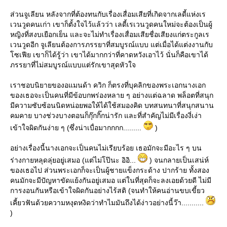
ส่วนจูเลียน หลังจากที่ต้องทนกับเรื่องเสื่อมเสียที่เกิดจากเลดี้แห่งเร
เวนวูดคนเก่า เขาก็ตั้งใจไว้แล้วว่า เลดี้เรเวนวูดคนใหม่จะต้องเป็นผู้
หญิงที่สงบเยือกเย็น และจะไม่ทำเรื่องเสื่อมเสียชื่อเสียงแก่ตระกูลเร
เวนวูดอีก จูเลียนต้องการภรรยาที่สมบูรณ์แบบ แต่เมื่อได้แต่งงานกับ
ซเฟีย เขาก็ได้รู้ว่า เขาได้มากกว่าที่คาดหวังเอาไว้ นั่นก็คือเขาได้
ภรรยาที่ไม่สมบูรณ์แบบแต่รักเขาสุดหัวใจ
เราชอบนิยายของอแมนด้า ควิก ก็ตรงที่บุคลิกของพระเอกนางเอก
ของเธอจะเป็นคนที่มีข้อบกพร่องหลาย ๆ อย่างแต่ฉลาด พล็อตที่สนุก
มีความซับซ้อนนิดหน่อยพอให้ได้ใช้สมองคิด บทสนทนาที่สนุกสนาน
คมคาย บางช่วงบางตอนก็กุ๊กกิ๊กน่ารัก และที่สำคัญไม่มีเรื่องงี่เง่า
เข้าใจผิดกันง่าย ๆ (ซึ่งน่าเบื่อมากกกก.........
)
อย่างเรื่องนี้นางเอกจะเป็นคนไม่เรียบร้อย เธอมักจะมีอะไร ๆ บน
ร่างกายหลุดลุ่ยอยู่เสมอ (แต่ไม่โป๊นะ อิอิ...
) จนกลายเป็นเสน่ห์
ของเธอไป ส่วนพระเอกก็จะเป็นผู้ชายแข็งกระด้าง ปากร้าย ทั้งสอง
คนมักจะมีปัญหาขัดแย้งกันอยู่เสมอ แต่ในที่สุดก็จะลงเอยด้วยดี ไม่มี
การงอนกันหรือเข้าใจผิดกันอย่างไร้สติ (จนทำให้คนอ่านขบเขี้ยว
เคี้ยวฟันด้วยความหงุดหงิดว่าทำไมมันถึงได้ง่าวอย่างนี้ว๊า...........
)