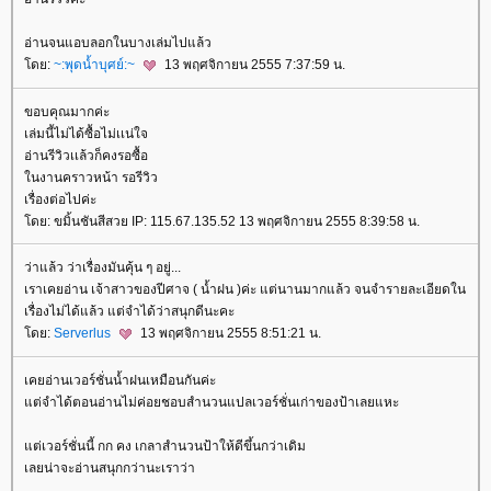
อ่านจนแอบลอกในบางเล่มไปแล้ว
ดย:
~:พุดน้ำบุศย์:~
13 พฤศจิกายน 2555 7:37:59 น.
ขอบคุณมากค่ะ
เล่มนี้ไม่ได้ซื้อไม่เเน่ใจ
อ่านรีวิวเเล้วก็คงรอซื้อ
นงานคราวหน้า รอรีวิว
เรื่องต่อไปค่ะ
ดย: ขมิ้นชันสีสวย IP: 115.67.135.52 13 พฤศจิกายน 2555 8:39:58 น.
ว่าแล้ว ว่าเรื่องมันคุ้น ๆ อยู่...
เราเคยอ่าน เจ้าสาวของปีศาจ ( น้ำฝน )ค่ะ แต่นานมากแล้ว จนจำรายละเอียดใน
เรื่องไม่ได้แล้ว แต่จำได้ว่าสนุกดีนะคะ
ดย:
Serverlus
13 พฤศจิกายน 2555 8:51:21 น.
เคยอ่านเวอร์ชั่นน้ำฝนเหมือนกันค่ะ
ต่จำได้ตอนอ่านไม่ค่อยชอบสำนวนแปลเวอร์ชั่นเก่าของป้าเลยแหะ
ต่เวอร์ชั่นนี้ กก คง เกลาสำนวนป้าให้ดีขึ้นกว่าเดิม
เลยน่าจะอ่านสนุกกว่านะเราว่า