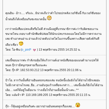
คุณอิน - อ้าว..... จริงง่ะ.. มิน่าล่ะถึงว่าคำโปรยปกหลังเวอร์ชั่นนี้ กับเวอร์ชั่นของ
น้ำฝนถึงได้เหมือนกันซะขนาดนั้น
เราว่าหนังสือแปลจะดีหรือไม่ดี ส่วนนึงอยู่ที่บรรณาธิการค่ะว่ารับผิดชอบงาน
ขนาดไหน เจอบางสำนักพิมพ์ปล่อยให้นักแปลบรรเลงเองโดยไม่มีการตรวจงาน
เลย ทำเอาคนอ่าน อ่านแล้วปวดตับปวดไตไมเกรนขึ้นเพราะเสียดายตังค์กันที
เดียวเชียว
ดย: โอ-พิน (
o_pinP
) 13 พฤศจิกายน 2555 14:25:32 น.
เล่มนี้ชอบมากค่ะ กำลังรอลุ้นให้แก้วกานต์เอาหนังสือของอแมนด้ามาแปลให้
หมด กุ๊กว่ามีสนุกๆหลายเรื่องนะคะ
ดย: กุ๊ก IP: 182.53.93.212 13 พฤศจิกายน 2555 20:11:06 น.
ป้าโอ..จากวันนั้นที่อ่านอินเดธจบสองเล่ม จนบัดนี้แอ๋มยังไม่ได้อ่านไรอีกเลยอ่ะ
ไม่มีเวลาอ่านไรเลย..ฮือ...งานมันรุมเร้าเหลือจะกล่าว..... เล่มนี้แอ๋มก็ยังไม่ได้อ่าน
เฮ้อ.... แต่ก็มีอยู่ในมือแระ ว่างเมื่อไรก็อ่านเมื่อนั้นเน๊าะคะ..^^
ดย: แอ๋มจ้า IP: 110.169.189.205 13 พฤศจิกายน 2555 20:11:15 น.
กุ๊ก - ก็ลุ้นอยู่เหมือนกันค่ะ อยากอ่านมันหมดทุกเรื่องเลย....