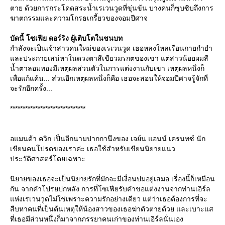
ตาย ด้วยการกระโดดสระน้ำเรเวนวูดที่ขุ่นข้น บางคนก็ซุบซิบถึงการ
ฆาตกรรมและความโกรธเกรี้ยวของจอมปีศาจ
บัดนี้ โซเฟีย ดอร์ริง ผู้เติบโตในชนบท
กำลังจะเป็นเจ้าสาวคนใหม่ของเรเวนวูด เธอหลงใหลเรือนกายกำยำ
ละประกายเสน่หาในดวงตาสีเขียวมรกตของเขา แต่สาวน้อยผมสี
น้ำตาลอมทองมีเหตุผลส่วนตัวในการแต่งงานกับเขา เหตุผลหนึ่งก็
เพื่อแก้แค้น... ส่วนอีกเหตุผลหนึ่งก็คือ เธอจะสอนให้จอมปีศาจรู้จักที่
จะรักอีกครั้ง...
******************************
อแมนด้า ควิก เป็นอีกนามปากกานึงของ เจย์น แอนน์ เครนทซ์ นัก
เขียนคนโปรดของเราค่ะ เธอใช้สำหรับเขียนนิยายแนว
ประวัติศาสตร์โดยเฉพาะ
นิยายของเธอจะเป็นนิยายรักที่มักจะมีเงื่อนปมอยู่เสมอ เรื่องนี้ก็เหมือน
กัน จากคำโปรยปกหลัง การที่โซเฟียรับคำขอแต่งงานจากท่านเอิร์ล
ห่งเรเวนวูดไม่ใช่เพราะความรักอย่างเดียว แต่ว่าเธอต้องการที่จะ
สืบหาคนที่เป็นต้นเหตุให้น้องสาวของเธอฆ่าตัวตายด้วย และเบาะแส
ที่เธอมีส่วนหนึ่งก็มาจากภรรยาคนเก่าของท่านเอิร์ลนั่นเอง