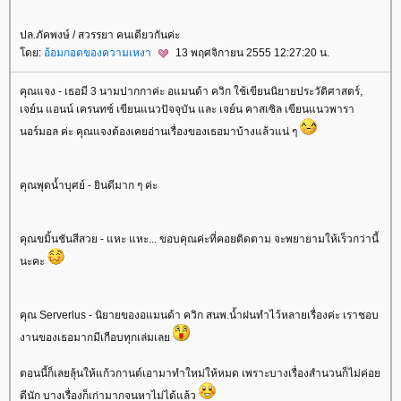
ปล.ภัคพงษ์ / สวรรยา คนเดียวกันค่ะ
ดย:
อ้อมกอดของความเหงา
13 พฤศจิกายน 2555 12:27:20 น.
คุณแจง - เธอมี 3 นามปากกาค่ะ อแมนด้า ควิก ใช้เขียนนิยายประวัติศาสตร์,
เจย์น แอนน์ เครนทซ์ เขียนแนวปัจจุบัน และ เจย์น คาสเซิล เขียนแนวพารา
นอร์มอล ค่ะ คุณแจงต้องเคยอ่านเรื่องของเธอมาบ้างแล้วแน่ ๆ
คุณพุดน้ำบุศย์ - ยินดีมาก ๆ ค่ะ
คุณขมิ้นชันสีสวย - แหะ แหะ... ขอบคุณค่ะที่คอยติดตาม จะพยายามให้เร็วกว่านี้
นะคะ
คุณ Serverlus - นิยายของอแมนด้า ควิก สนพ.น้ำฝนทำไว้หลายเรื่องค่ะ เราชอบ
งานของเธอมากมีเกือบทุกเล่มเล
ตอนนี้ก็เลยลุ้นให้แก้วกานต์เอามาทำใหม่ให้หมด เพราะบางเรื่องสำนวนก็ไม่ค่อ
ดีนัก บางเรื่องก็เก่ามากจนหาไม่ได้แล้ว