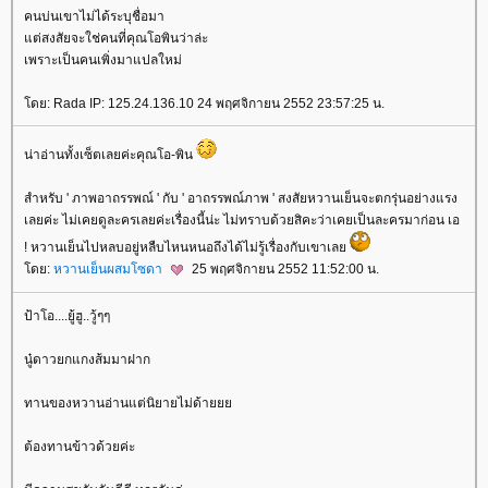
คนบ่นเขาไม่ได้ระบุชื่อมา
ต่สงสัยจะใช่คนที่คุณโอพินว่าล่ะ
เพราะเป็นคนเพิ่งมาแปลใหม่
ดย: Rada IP: 125.24.136.10 24 พฤศจิกายน 2552 23:57:25 น.
น่าอ่านทั้งเซ็ตเลยค่ะคุณโอ-พิน
สำหรับ ' ภาพอาถรรพณ์ ' กับ ' อาถรรพณ์ภาพ ' สงสัยหวานเย็นจะตกรุ่นอย่างแรง
เลยค่ะ ไม่เคยดูละครเลยค่ะเรื่องนี้น่ะ ไม่ทราบด้วยสิคะว่าเคยเป็นละครมาก่อน เอ
! หวานเย็นไปหลบอยู่หลืบไหนหนอถึงได้ไม่รู้เรื่องกับเขาเล
ดย:
หวานเย็นผสมโซดา
25 พฤศจิกายน 2552 11:52:00 น.
ป้าโอ....ยู้ฮู..วู้ๆๆ
นู๋ดาวยกแกงส้มมาฝาก
ทานของหวานอ่านแต่นิยายไม่ด้า
ต้องทานข้าวด้วยค่ะ