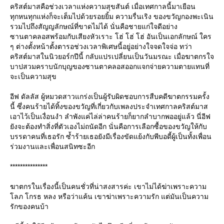
คริสต์มาสคือช่วงเวลาแห่งความสุขสันต์ เมื่อเทศกาลนี้มาเยือน
ทุกหนทุกแห่งก็จะเต็มไปด้วยรอยยิ้ม ความรื่นเริง ของขวัญกองพะเนิน
รวมไปถึงสัญญลักษณ์ที่ขาดไม่ได้ นั่นคือชายแก่ใจดีอย่าง
ซานตาคลอสพร้อมกับเสียงหัวเราะ โฮ่ โฮ่ โฮ่ อันเป็นเอกลักษณ์ ใคร
ๆ ต่างตั้งหน้าตั้งตารอช่วงเวลาพิเศษนี้อยู่อย่างใจจดใจจ่อ ทว่า
คริสต์มาสในนิวยอร์กปีนี้ กลับแปรเปลี่ยนเป็นวันมรณะ เมื่อฆาตกรใจ
บาปสวมคราบนักบุญของซานตาคลอสออกแจกจ่ายความตายแทนที่
จะเป็นความสุข
อีฟ ดัลลัส ผู้หมวดสาวแกร่งเป็นผู้รับผิดชอบการสืบคดีฆาตกรรมครั้ง
นี้ ซึ่งคนร้ายได้ทิ้งของขวัญที่เกี่ยวกับเพลงประจำเทศกาลคริสต์มาส
เอาไว้เป็นเงื่อนงำ ลำพังแค่ไล่ล่าคนร้ายก็ยากลำบากพออยู่แล้ว นี่อีฟ
ังจะต้องทำสิ่งที่ตัวเองไม่ถนัดอีก นั่นคือการเลือกซื้อของขวัญให้กับ
บรรดาคนที่เธอรัก ซ้ำร้ายเธอยังมีเรื่องขัดแย้งกับพีบอดี้ผู้เป็นทั้งเพื่อน
ร่วมงานและเพื่อนสนิทซะอีก
***************
ฆาตกรในเรื่องนี้เป็นคนชั่วที่น่าสงสารค่ะ เขาไม่ได้ฆ่าเพราะความ
ลภ โกรธ หลง หรือว่าแค้น เขาฆ่าเพราะความรัก แต่มันเป็นความ
รักของคนบ้า