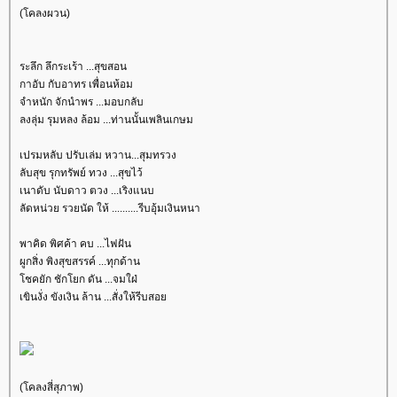
(โคลงผวน)
ระลึก ลึกระเร้า ...สุขสอน
กาอับ กับอาทร เพื่อนห้อม
จำหนัก จักนำพร ...มอบกลับ
ลงลุ่ม รุมหลง ล้อม ...ท่านนั้นเพลินเกษม
เปรมหลับ ปรับเล่ม หวาน...สุมทรวง
ลับสุข รุกทรัพย์ ทวง ...สุขไว้
เนาดับ นับดาว ตวง ...เริงแนบ
ลัดหน่วย รวยนัด ให้ ..........รีบอุ้มเงินหนา
พาคิด พิศค้า คบ ...ไฟฝัน
ผูกสิ่ง พิงสุขสรรค์ ...ทุกด้าน
ชคยัก ชักโยก ดัน ...จมใฝ่
เขินงั่ง ขังเงิน ล้าน ...สั่งให้รีบสอ
(โคลงสี่สุภาพ)