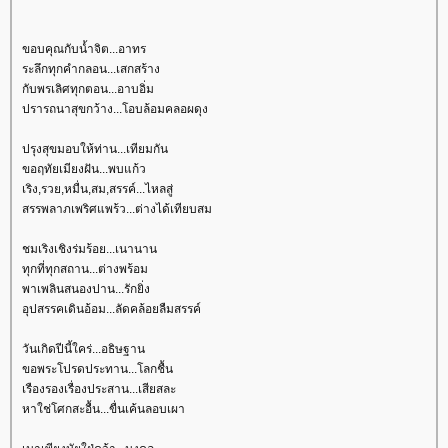
ขอบคุณกับน้ำจิต...อาทร
ระลึกทุกคำกลอน...เสกสร้าง
กับพรเลิศทุกตอน...อาบอิ่ม
ปรารถนาสุขกว้าง...โอบล้อมคลอผดุง
ปรุงสุขมอบให้ท่าน...เทียมกัน
ขอฤทัยเมียงฝัน...พบแก้ว
เริง,รวย,หมื่น,สม,สรรค์...ไหลสู่
สรรพลาภเพริศแพร้ว...ต่างได้เทียบสม
ชมเริงเชิงร่มร้อย...เนานาน
ทุกที่ทุกสถาน...ต่างพร้อม
พาเพลินสนองปาน...รักยิ่ง
อุปสรรคเดินอ้อม...ลัดคล้อยลืมสรรค์
วันเกิดปีนี้ใคร่...อธิษฐาน
ขอพระโปรดประทาน...โลกชื้น
เรืองรองเรื่องประสาน...เสียสละ
หาใช่โศกสะอื้น...ขื่นเค้นลอบเผา