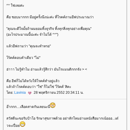
^^ ใช่เลยค่ะ
คือ ชอบมากกก มีอยู่ครั้งนึงน่ะค่ะ ที่โรคค์ถามอีฟประมาณว่า
"คุณจะดีใจมั้ยถ้าผมยอมทิ้งธุรกิจ ทิ้งทุกสิ่งทุกอย่างเพื่อคุณ"
(อะไรประมาณนี้น่ะค่ะ จำไม่ไ่ด้ ^^")
ล้วอีฟถามว่า "คุณจะทำหรอ"
ร้คค์ตอบคำเดียว "ไม่"
ฮ่าาา ไม่รู้ทำไม อ่านแล้วรู้สึกว่า มันโรแมนติกกกจัง > <
คือ อีฟก็ไม่ได้หวังให้โรคค์ทำอยู่แล้ว
ล้วถ้าโรคค์ตอบว่า "ใช่" ก็ไม่ใช่ 'โร้คค์' สิคะ
ดย:
Lavinia
28 พฤศจิกายน 2552 20:34:11 น.
อ๊ากกก....เลือดสาดกันเลยนะนี่
สวัสดีนะขอรับป้าโอ รักษาสุขภาพด้วย อย่าหักโหมอ่านหนังสือมากเน้อออ...เด๋
วจะเปื่อ