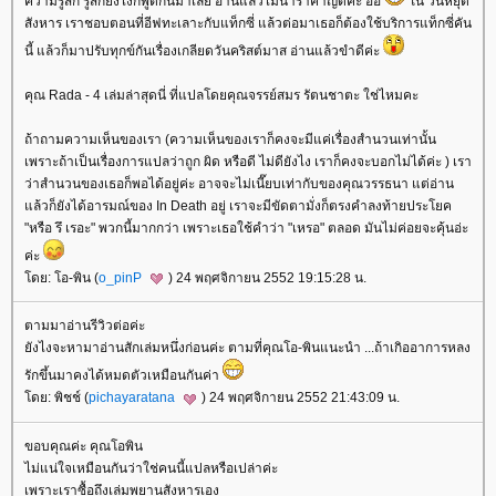
ความรู้สึก รู้สึกยังไงก็พูดกันมาเลย อ่านแล้วไม่น่ารำคาญดีค่ะ อิอิ
น วันหยุด
สังหาร เราชอบตอนที่อีฟทะเลาะกับแท็กซี่ แล้วต่อมาเธอก็ต้องใช้บริการแท็กซี่คัน
นี้ แล้วก็มาปรับทุกข์กันเรื่องเกลียดวันคริสต์มาส อ่านแล้วขำดีค่ะ
คุณ Rada - 4 เล่มล่าสุดนี่ ที่แปลโดยคุณจรรย์สมร รัตนชาตะ ใช่ไหมคะ
ถ้าถามความเห็นของเรา (ความเห็นของเราก็คงจะมีแค่เรื่องสำนวนเท่านั้น
เพราะถ้าเป็นเรื่องการแปลว่าถูก ผิด หรือดี ไม่ดียังไง เราก็คงจะบอกไม่ได้ค่ะ ) เรา
ว่าสำนวนของเธอก็พอได้อยู่ค่ะ อาจจะไม่เนี๊ยบเท่ากับของคุณวรรธนา แต่อ่าน
ล้วก็ยังได้อารมณ์ของ In Death อยู่ เราจะมีขัดตามั่งก็ตรงคำลงท้ายประโยค
"หรือ รึ เรอะ" พวกนี้มากกว่า เพราะเธอใช้คำว่า "เหรอ" ตลอด มันไม่ค่อยจะคุ้นอ่ะ
ค่ะ
ดย: โอ-พิน (
o_pinP
) 24 พฤศจิกายน 2552 19:15:28 น.
ตามมาอ่านรีวิวต่อค่ะ
ังไงจะหามาอ่านสักเล่มหนึ่งก่อนค่ะ ตามที่คุณโอ-พินแนะนำ ...ถ้าเกิออาการหลง
รักขึ้นมาคงได้หมดตัวเหมือนกันค่า
ดย: พิชช์ (
pichayaratana
) 24 พฤศจิกายน 2552 21:43:09 น.
ขอบคุณค่ะ คุณโอพิน
ไม่แน่ใจเหมือนกันว่าใช่คนนี้แปลหรือเปล่าค่ะ
เพราะเราซื้อถึงเล่มพยานสังหารเอง