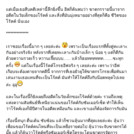
ต่เมื่อเธอสืบคดีเหล่านี้ลึกยิ่งขึ้น อีฟก็ค้นพบว่า ฆาตกรรายนี้มาจาก
อดีตในวัยเด็กของโร้คค์ และสิ่งที่มันมุ่งหมายอย่างที่สุดก็คือ ชีวิตของ
ร้คค์ นั่นเอง
***************
เราชอบเรื่องนี้มาก ๆ เลยล่ะค่ะ
เพราะเป็นเรื่องแรกที่ทั้งคู่ทะเลาะ
กันอย่างจริงจัง หลังจากที่เคยทะเลาะกันบ้างเล็ก ๆ น้อย ๆ แต่ก็ดีกัน
ด้วยความรวดเร็ว หวานเจี๊ยบบบ...... แล้วก็ฮอทททททท........ซะทุก
ครั้ง
ต่ในเรื่องนี้โร้คค์โกรธอีฟจริง ๆ เลยล่ะค่ะ เพราะว่าอีฟ
เกือบจะต้องตายจากคดีนี้ จากการที่เธอยั่วยุให้ฆาตกรโกรธเพื่อหันมา
เล่นงานเธอแทนที่จะเป็นโร้คค์ มันทำให้โร้คค์ถึงกับน๊อตหลุดไปเล
ล่ะ อุอุ
ละในเรื่องนี้ก็ยังเผยถึงอดีตในวัยเด็กของโร้คค์ด้วยค่ะ รวมถึงเหตุ
ห่งความสัมพันธ์ที่เหนียวแน่นของโร้คค์กับซัมเมอร์เซ็ต ทำให้เห็น
ว่าโร้คค์เองก็มีปีศาจในอดีตเหมือนกัน และเขาเองก็ต้องจัดการกับมัน
เรื่องนี้สนุก ตื่นเต้น ซับซ้อน แล้วก็ชวนลุ้นมากที่สุดเลยล่ะค่ะ ลุ้นว่า
เพื่อนของโร้คค์คนไหนที่จะเป็นเหยื่อรายต่อไป ลุ้นว่าจะจับฆาตกรได้
มั๊ย แล้วก็ลุ้นว่าโร้คค์หรือซัมเมอร์เซ็ตใครจะโดนฆาตกรจัดการ