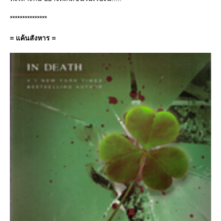
***************
= แค้นสังหาร =