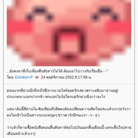
...ยังคงหาที่เก็บเที่ยงคืนสังหารไม่ได้ ต้องเอาไปวางกับเรื่องอื่น - -''
ดย:
Emotion-P
24 พฤศจิกายน 2552 8:17:09 น.
ตอนแรกที่อ่านนึกถึงเบ๊กซี่(จากแวมไพร์ยอดรักเลย เพราะหยิบมาอ่านอยู่)
ประเภทนางเอกปากกล้า พระเอกไม่ง้อใครแต่รักห่วงยิ่งกว่าอะไร
ต่มาอันนี้ที่ท่านโอ-พินเขียนถึงอีพคงต้องเปลี่ยนความคิดใหม่ซะแล้วเรา(หวังว่า
คงไม่เข้าไปเป็นสาวกแบบหนุ่มๆ ชาวดาร์กอีกนะเรา - v - a )
ว่าแล้วก็ตามซื้อหนังสือตอนสิ้นสัปดาห์ต่อไป(เงินออกสิ้นเดือนนี้ แต่จะสิ้นใจปลา
เดือนหน้าแล้วเรา)