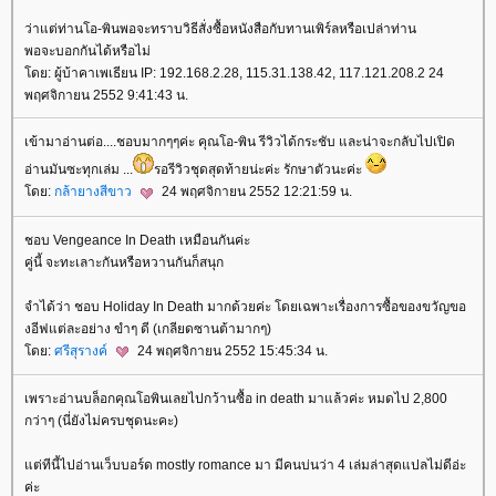
ว่าแต่ท่านโอ-พินพอจะทราบวิธีสั่งซื้อหนังสือกับทานเพิร์ลหรือเปล่าท่าน
พอจะบอกกันได้หรือไม่
ดย: ผู้บ้าคาเพเธียน IP: 192.168.2.28, 115.31.138.42, 117.121.208.2 24
พฤศจิกายน 2552 9:41:43 น.
เข้ามาอ่านต่อ....ชอบมากๆๆค่ะ คุณโอ-พิน รีวิวได้กระชับ และน่าจะกลับไปเปิด
อ่านมันซะทุกเล่ม ...
รอรีวิวชุดสุดท้ายน่ะค่ะ รักษาตัวนะค่ะ
ดย:
กล้ายางสีขาว
24 พฤศจิกายน 2552 12:21:59 น.
ชอบ Vengeance In Death เหมือนกันค่ะ
คู่นี้ จะทะเลาะกันหรือหวานกันก็สนุก
จำได้ว่า ชอบ Holiday In Death มากด้วยค่ะ โดยเฉพาะเรื่องการซื้อของขวัญขอ
งอีฟแต่ละอย่าง ขำๆ ดี (เกลียดซานต้ามากๆ)
ดย:
ศรีสุรางค์
24 พฤศจิกายน 2552 15:45:34 น.
เพราะอ่านบล็อกคุณโอพินเลยไปกว้านซื้อ in death มาแล้วค่ะ หมดไป 2,800
กว่าๆ (นี่ยังไม่ครบชุดนะคะ)
ต่ทีนี้ไปอ่านเว็บบอร์ด mostly romance มา มีคนบ่นว่า 4 เล่มล่าสุดแปลไม่ดีอ่ะ
ค่ะ