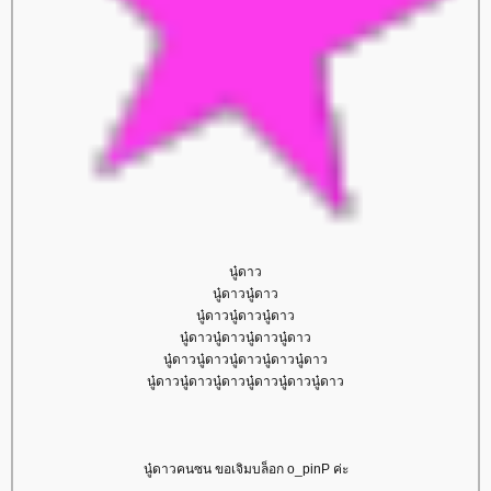
นู๋ดาว
นู๋ดาวนู๋ดาว
นู๋ดาวนู๋ดาวนู๋ดาว
นู๋ดาวนู๋ดาวนู๋ดาวนู๋ดาว
นู๋ดาวนู๋ดาวนู๋ดาวนู๋ดาวนู๋ดาว
นู๋ดาวนู๋ดาวนู๋ดาวนู๋ดาวนู๋ดาวนู๋ดาว
นู๋ดาวคนซน ขอเจิมบล็อก o_pinP ค่ะ