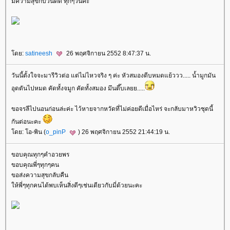
มีความสุขกับวันดีดี ทุกๆวันค่ะ
ดย:
satineesh
26 พฤศจิกายน 2552 8:47:37 น.
วันนี้ตั้งใจจะมารีวิวต่อ แต่ไม่ไหวจริง ๆ ค่ะ หัวสมองตีบหมดแย้ววว..... น้ำมูกมัน
อุดตันไปหมด คัดทั้งจมูก คัดทั้งสมอง มึนตึ๊บเลยย.....
ขอจรลีไปนอนก่อนล่ะค่ะ ไว้หายจากหวัดที่ไม่ค่อยดีเมื่อไหร่ จะกลับมาหวิวชุดนี้
กันต่อนะคะ
ดย: โอ-พิน (
o_pinP
) 26 พฤศจิกายน 2552 21:44:19 น.
ขอบคุณทุกๆคำอวยพร
ขอบคุณพี่ๆทุกๆคน
ขอส่งความสุขกลับคืน
ห้พี่ๆทุกคนได้พบเห็นสิ่งดีๆเช่นเดียวกับมี่ด้วยนะคะ