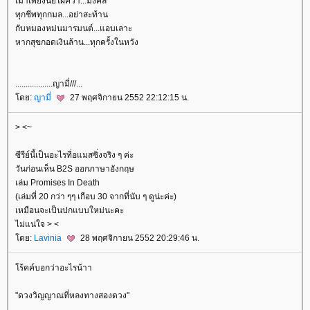
เมาเพียงนัยใฝ่คว้า...มงคล
ทุกชีพทุกกมล...อย่าสะท้าน
กับหมองหม่นมารมนต์...แอบเลาะ
หากสุขกอดเงินล้าน...ทุกครั้งในหวัง
..................ญามี่///...
ดย:
ญามี่
27 พฤศจิกายน 2552 22:12:15 น.
> <~
ซีรีย์นี้เป็นอะไรที่อแมสซิ่งจริง ๆ ค่ะ
วันก่อนเห็น B2S ออกภาษาอังกฤษ
เล่ม Promises In Death
(เล่มที่ 20 กว่า ๆๆ เกือบ 30 จากที่นับ ๆ ดูน่ะค่ะ)
เหมือนจะเป็นปกแบบใหม่นะคะ
ไม่แน่ใจ > <
ดย:
Lavinia
28 พฤศจิกายน 2552 20:29:46 น.
ร้คค์บอกว่าอะไรน้าา
"ดวงวิญญาณที่หลงทางสองดวง"