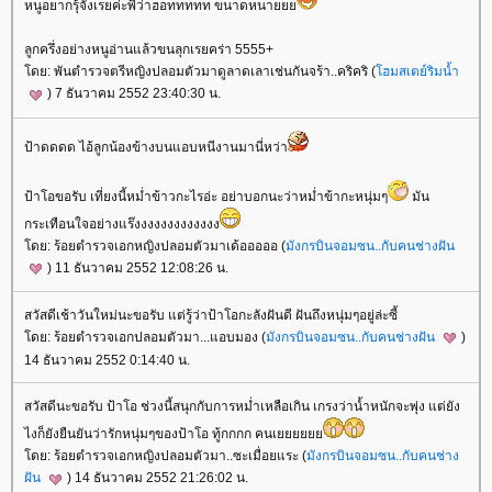
หนูอยากรุ้จังเรยค่ะพี่ว่าฮอททททท ขนาดหนา
ลูกครึ่งอย่างหนูอ่านแล้วขนลุกเรยคร่า 5555+
ดย: พันตำรวจตรีหญิงปลอมตัวมาดูลาดเลาเช่นกันจร้า..คริคริ (
ฮมสเตย์ริมน้ำ
) 7 ธันวาคม 2552 23:40:30 น.
ป้าดดดด ไอ้ลูกน้องข้างบนแอบหนีงานมานี่หว่า
ป้าโอขอรับ เที่ยงนี้หม่ำข้าวกะไรอ่ะ อย่าบอกนะว่าหม่ำข้ากะหนุ่มๆ
มัน
กระเทือนใจอย่างแร๊งงงงงงงงงงงงง
ดย: ร้อยตำรวจเอกหญิงปลอมตัวมาเด้อออออ (
มังกรบินจอมซน..กับคนช่างฝัน
) 11 ธันวาคม 2552 12:08:26 น.
สวัสดีเช้าวันใหม่นะขอรับ แต่รู้ว่าป้าโอกะลังฝันดี ฝันถึงหนุ่มๆอยู่ล่ะซี้
ดย: ร้อยตำรวจเอกปลอมตัวมา...แอบมอง (
มังกรบินจอมซน..กับคนช่างฝัน
)
14 ธันวาคม 2552 0:14:40 น.
สวัสดีนะขอรับ ป้าโอ ช่วงนี้สนุกกับการหม่ำเหลือเกิน เกรงว่าน้ำหนักจะพุ่ง แต่ยัง
ไงก็ยังยืนยันว่ารักหนุ่มๆของป้าโอ ทู้กกกก คนเ
ดย: ร้อยตำรวจเอกหญิงปลอมตัวมา..ซะเมื่อยแระ (
มังกรบินจอมซน..กับคนช่าง
ฝัน
) 14 ธันวาคม 2552 21:26:02 น.