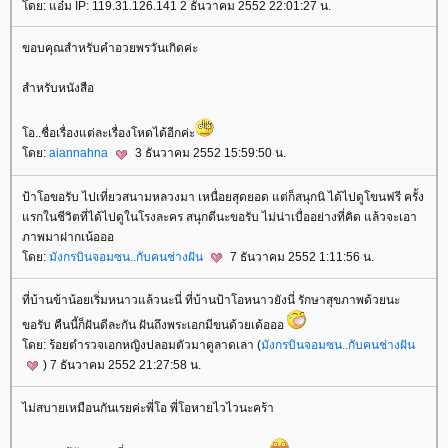
ดย: แอ๋ม IP: 119.31.126.141 2 ธันวาคม 2552 22:01:27 น.
ขอบคุณสำหรับคำอวยพรวันเกิดค่ะ
สำหรับหนังสือ
อ..ชื่อเรื่องแต่ละเรื่องโหดได้อีกค่ะ
ดย:
aiannahna
3 ธันวาคม 2552 15:59:50 น.
ป้าโอขอรับ ไปเที่ยวสนามหลวงมา เหนื่อยสุดยอด แต่ก็สนุกนิ ได้ไปดูโขนฟรี ครั้ง
รกในชีวิตที่ได้ไปดูในโรงละคร สนุกดีนะขอรับ ไม่น่าเบื่ออย่างที่คิด แล้วจะเอา
ภาพมาฝากเน้อออ
ดย:
มังกรบินจอมซน..กับคนช่างฝัน
7 ธันวาคม 2552 1:11:56 น.
ที่บ้านข้าน้อยเริ่มหนาวแล้วนะนี่ ที่บ้านป้าโอหนาวยังนี่ รักษาสุขภาพด้วยนะ
ขอรับ คืนนี้ก็ฝันดีละกัน ฝันถึงพระเอกมีขนด้วยเด้อออ
ดย: ร้อยตำรวจเอกหญิงปลอมตัวมาดูลาดเลา (
มังกรบินจอมซน..กับคนช่างฝัน
) 7 ธันวาคม 2552 21:27:58 น.
ไม่สบายเหมือนกันเรยค่ะพี่โอ พี่โอหายไวไวนะคร้า