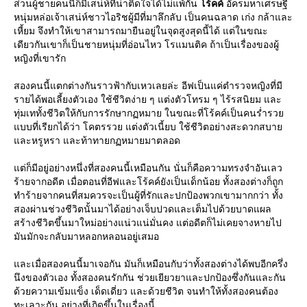
ส่วนผู้ชายคนนี้ก็มีเสน่ห์ที่น่าติดใจได้ไม่แพ้กัน
ร้คค์
อัครมหาเศรษฐี
หนุ่มหล่อเจ้าเสน่ห์ชาวไอริชผู้มีที่มาลึกลับ เป็นคนฉลาด เก่ง กล้าและ
เหี้ยม จึงทำให้เขาสามารถมายืนอยู่ในจุดสูงสุดนี้ได้ แต่ในขณะ
เดียวกันเขาก็เป็นชายหนุ่มที่อ่อนไหว โรแมนติค ถ้าเป็นเรื่องของผู้
หญิงที่เขารัก
สองคนนี้แตกต่างกันราวฟ้ากับเหวเลยล่ะ อีฟเป็นแค่ตำรวจหญิงที่มี
รายได้พอเลี้ยงตัวเอง ใช้ชีวิตง่าย ๆ แต่งตัวโทรม ๆ ไร้รสนิยม และ
ทุ่มเททั้งชีวิตให้กับการรักษากฏหมาย ในขณะที่โร้คค์เป็นคนร่ำรว
บบที่เรียกได้ว่า โคตรรวย แต่งตัวเนี้ยบ ใช้ชีวิตอย่างสะดวกสบา
ละหรูหรา และท้าทายกฏหมายมาตลอด
ต่ก็มีอยู่อย่างหนึ่งที่สองคนนี้เหมือนกัน นั่นก็คือความทรงจำอันเลว
ร้ายจากอดีต เมื่อตอนที่อีฟและโร้คค์ยังเป็นเด็กน้อย ทั้งสองต่างก็ถูก
ทำร้ายจากคนที่สมควรจะเป็นผู้ที่รักและปกป้องพวกเขามากกว่า ทั้ง
สองผ่านช่วงชีวิตนั้นมาได้อย่างเจ็บปวดและเต็มไปด้วยบาดแผล
สร้างชีวิตขึ้นมาใหม่อย่างแน่วแน่มั่นคง แต่อดีตก็ไม่เคยจางหายไป
มันมักจะกลับมาหลอกหลอนอยู่เสมอ
ละเมื่อสองคนนี้มาเจอกัน มันก็เหมือนกับว่าทั้งสองต่างได้พบอีกครึ่ง
นึงของตัวเอง ทั้งสองคนรักกัน ช่วยเยียวยาและปกป้องซึ่งกันและกัน
ด้วยความเข้มแข็ง เด็ดเดี่ยว และด้วยชีวิต จนทำให้ทั้งสองคนต้อง
ทะเลาะกัน อย่างที่เกิดขึ้นในเรื่องนี้.....