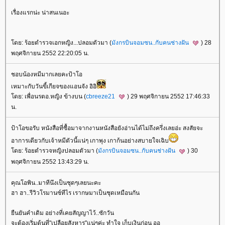
เรื่องแรกน่ะ น่าสนเนอะ
ดย: ร้อยตำรวจเอกหญิง...ปลอมดัวมา (
มังกรบินจอมซน..กับคนช่างฝัน
) 28
พฤศจิกายน 2552 22:20:05 น.
ชอบน้องหมีมากเลยคะป้าโอ
เหมาะกับวันขี้เกียจของแอนจัง อิอิ
ดย: เพื่อนรตอ.หญิง ข้างบน (
cbreeze21
) 29 พฤศจิกายน 2552 17:46:33
น.
ป้าโอขอรับ หนังสือที่ซื้อมาจากงานหนังสือยังอ่านได้ไม่ถึงครึ่งเลยอ่ะ สงสัยจะ
อาการเดียวกับเจ้าหมีตัวนี้แน่ๆ เกาพุง เกาก้นอย่างสบายใจเฉิบ
ดย: ร้อยตำรวจหญิงปลอมตัวมา (
มังกรบินจอมซน..กับคนช่างฝัน
) 30
พฤศจิกายน 2552 13:43:29 น.
คุณโอพิน..มาทีนึงเป็นชุดๆเลยนะคะ
ฮา ฮา..รีวิวโรมานซ์ทีไร เรากษมาเป็นชุดเหมือนกัน
ืนยันคำเดิม อย่างที่เคยสัญญาไว้..ซักวัน
จะต้องเริ่มต้นที่"เปลือยสังหาร"แน่ๆค่ะ ทำใจ เก็บเงินก่อน อุอุ