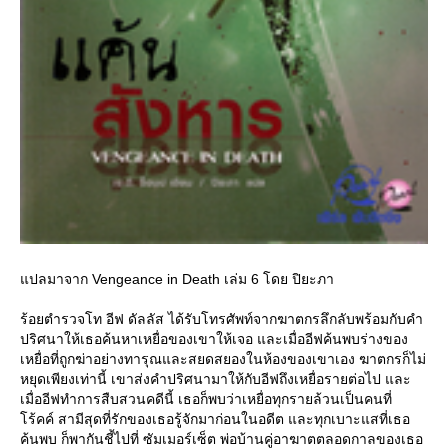
ปลมาจาก Vengeance in Death เล่ม 6 โดย ปิยะภา
ร้อยตำรวจโท อีฟ ดัลลัส ได้รับโทรศัพท์จากฆาตกรลึกลับพร้อมกับคำ
ปริศนาให้เธอค้นหาเหยื่อของเขาให้เจอ และเมื่ออีฟค้นพบร่างของ
เหยื่อที่ถูกฆ่าอย่างทารุณและสยดสยองในห้องของเขาเอง ฆาตกรก็ไม่
หยุดเพียงเท่านี้ เขาส่งคำปริศนามาให้กับอีฟถึงเหยื่อรายต่อไป และ
เมื่ออีฟทำการสืบสวนคดีนี้ เธอก็พบว่าเหยื่อทุกรายล้วนเป็นคนที่
ร้คค์ สามีสุดที่รักของเธอรู้จักมาก่อนในอดีต และทุกเบาะแสที่เธอ
ค้นพบ ก็พากันชี้ไปที่ ซัมเมอร์เซ็ต พ่อบ้านคู่อาฆาตตลอดกาลของเธอ