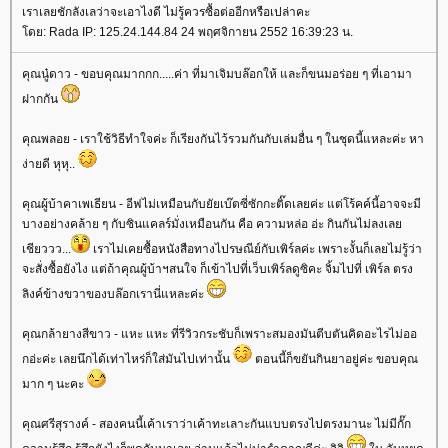
เราเลยชักลังเลว่าจะเอาไงดี ไม่รู้ควรซื้อต่ออีกหรือเปล่าคะ
ดย: Rada IP: 125.24.144.84 24 พฤศจิกายน 2552 16:39:23 น.
คุณนู๋ดาว - ขอบคุณมากกก.....ค่า ที่มาเจิมบล๊อกให้ และก็ขนมอร่อย ๆ ที่เอามา
ฝากกัน
คุณพลอย - เราใช้วิธีทำใจค่ะ ก็เรียงกันไว้รวมกันกับเล่มอื่น ๆ ในชุดนี้แหละค่ะ หา
ง่ายดี หุหุ..
คุณผู้บ้าคาเพเธียน - อีฟไม่เหมือนกับยัยเบ๊ตซี่ซักกะติ๊ดเลยค่ะ แต่โร้คค์นี้อาจจะมี
บางอย่างคล้าย ๆ กับซินแคลร์มั่งเหมือนกัน คือ ความหล่อ อ่ะ กินกันไม่ลงเล
เชียววว...
เราไม่เคยซื้อหนังสือทางไปรษณีย์กับเพิร์ลค่ะ เพราะงั้นก็เลยไม่รู้ว่า
จะสั่งซื้อยังไง แต่ถ้าคุณผู้บ้าฯสนใจ ก็เข้าไปที่เว็บเพิร์ลดูซิคะ จิ้มไปที่ เพิร์ล ตรง
ลิงค์ข้างขวาของบล๊อกเรานี่แหละค่ะ
คุณกล้ายางสีขาว - แหะ แหะ ที่รีวิวกระชับก็เพราะสมองมันตีบตันคิดอะไรไม่ออ
กอ่ะค่ะ เลยนึกได้เท่าไหร่ก็ใส่มันไปเท่านั้น
ตอนนี้ก็ขยันกินยาอยู่ค่ะ ขอบคุณ
มาก ๆ นะคะ
คุณศรีสุรางค์ - สองคนนี้เค้าเราว่าเค้าทะเลาะกันแบบตรงไปตรงมานะ ไม่มีกั๊ก