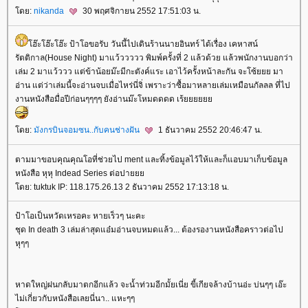
ดย:
nikanda
30 พฤศจิกายน 2552 17:51:03 น.
ฮ๊ะโฮ๊ะโฮ๊ะ ป้าโอขอรับ วันนี้ไปเดินร้านนายอินทร์ ได้เรื่อง เคหาสน์
รัตติกาล(House Night) มาแว้ววววว พิมพ์ครั้งที่ 2 แล้วด้วย แล้วพนักงานบอกว่า
เล่ม 2 มาแว้ววว แต่ข้าน้อยม๊ะมีกะตังค์แระ เอาไว้ครั้งหน้าละกัน จะโซ้ยยย มา
อ่าน แต่ว่าเล่มนี้จะอ่านจบเมื่อไหร่นี่จิ่ เพราะว่าซื้อมาหลายเล่มเหมือนกัลลล ที่ไป
งานหนังสือมื่อปีก่อนๆๆๆๆ ยังอ่านม๊ะโหมดดดด เร้
ดย:
มังกรบินจอมซน..กับคนช่างฝัน
1 ธันวาคม 2552 20:46:47 น.
ตามมาขอบคุณคุณโอที่ช่วยไป ment และทิ้งข้อมูลไว้ให้และก็แอบมาเก็บข้อมูล
หนังสือ หุหุ Indead Series ต่อปา
ดย: tuktuk IP: 118.175.26.13 2 ธันวาคม 2552 17:13:18 น.
ป้าโอเป็นหวัดเหรอคะ หายเร็วๆ นะคะ
ชุด In death 3 เล่มล่าสุดแอ๋มอ่านจบหมดแล้ว... ต้องรองานหนังสือคราวต่อไป
หุๆๆ
หาดใหญ่ฝนกลับมาตกอีกแล้ว จะน้ำท่วมอีกมั้ยเนี่ย ขี้เกียจล้างบ้านอ่ะ บ่นๆๆ เอ๊ะ
ไม่เกี่ยวกับหนังสือเลยนี่นา.. แหะๆๆ