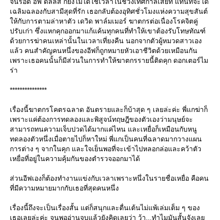
จนรอด อีฟ ดัลลัส ก็ยังไม่ได้ใช้เวลาในช่วงเทศกาลเสียที แทนที่จะได้
เฉลิมฉลองกับสามีสุดที่รัก เธอกลับต้องอุทิศชั่วโมงแห่งความสุขสันต์
ห้กับการตามล่าหาตัว เดวิด พาล์มเมอร์ ฆาตกรต่อเนื่องโรคจิตคู่
ปรับเก่า ซึ่งแหกคุกออกมาแก้แค้นทุกคนที่ทำให้เขาต้องรับโทษทัณฑ์
ด้วยการฆ่าคนเหล่านั้นในเวลาเที่ยงคืน นอกจากตัวผู้หมวดสาวเอง
ล้ว คนสำคัญคนหนึ่งของอีฟก็ถูกหมายหัวเอาชีวิตด้วยเหมือนกัน
เพราะเธอคนนั้นก็มีส่วนในการทำให้ฆาตกรรายนี้ติดคุก ดอกเตอร์ไม
ร่า
***************
เรื่องนี้ฆาตกรโคตรฉลาด อันตรายและก็บ้าสุด ๆ เลยล่ะค่ะ พี่แกฆ่าก็
เพราะแค่ต้องการทดลองและพิสูจน์ทฤษฎีของตัวเองว่ามนุษย์จะ
สามารถทนความเจ็บปวดได้มากแค่ไหน และเหยื่อก็เหมือนกับหนู
ทดลองตัวหนึ่งเมื่อตายไปก็หาใหม่ พี่แกเป็นคนที่ฉลาดมากวางแผน
การต่าง ๆ จากในคุก และใจเย็นพอที่จะเข้าไปหลอกล่อและคว้าตัว
เหยื่อที่อยู่ในความคุ้มกันของตำรวจออกมาได้
ส่วนอีฟเองก็ต้องทำงานแข่งกับเวลาเพราะหนึ่งในรายชื่อเหยื่อ คือคน
ที่มีความหมายมากกับเธอที่สุดคนหนึ่ง
เรื่องนี้ถึงจะเป็นเรื่องสั้น แต่ก็สนุกและตื่นเต้นไม่แพ้เล่มเต็ม ๆ ของ
เธอเลยล่ะค่ะ จนพออ่านจบแล้วยังคิดเลยว่า ว้า...ทำไมมันสั้นจังเล