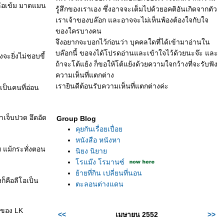
่อเข้ม มาดแมน
รู้สึกของเราเอง ซึ่งอาจจะเต็มไปด้วยอคติอันเกิดจากตัว
เราเจ้าของบล๊อก และอาจจะไม่เห็นพ้องต้องใจกับใจ
ของใครบางคน
จึงอยากจะบอกไว้ก่อนว่า บุคคลใดที่ได้เข้ามาอ่านใน
บล๊อกนี้ ขอจงได้โปรดอ่านและเข้าใจไว้ด้วยนะจ๊ะ และ
จะยิ่งไม่ชอบขี้
ถ้าจะโต้แย้ง ก็ขอให้โต้แย้งด้วยความใจกว้างที่จะรับฟัง
ความเห็นที่แตกต่าง
เรายินดีต้อนรับความเห็นที่แตกต่างค่ะ
เป็นคนที่อ่อน
ขาเจ็บปวด อึดอัด
Group Blog
คุยกันเรื่อยเปื่อ
หนังสือ หนังหา
ย แม้กระทั่งตอน
นิยง นิยา
รแม๊ง โรมานซ์
้ายที่กิน เปลี่ยนที่นอน
ก็คือลีโอเป็น
ตะลอนต่างแดน
ยนของ LK
<<
เมษายน 2552
>>