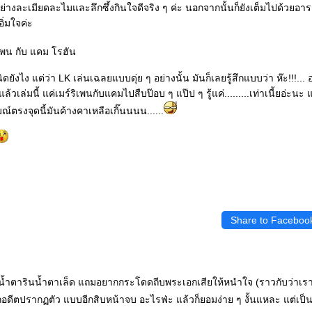
้อย่างละเมียดละไมและลึกซึ้งกินใจดีจริง ๆ ค่ะ นอกจากนั้นก็ยังเต็มไปด้วย
ิ่มใจค่ะ
พน กับ แคม โรฮัน
งไง แต่ว่า LK เล่นเฉลยแบบดุ่ย ๆ อย่างนั้น มันก็เลยรู้สึกแบบว่า ห๊ะ!!!... 
วเล่มนี้ แค่เมร์ริเพนกับแคมไปสืบป๊อบ ๆ แป๊ป ๆ รู้แค่.........เท่าเนี้ยอ่ะนะ แ
ณ์ตรงจุดนี้มันค้างคาเหลือเกิ๊นนนน......
Share to Faceboo
งจบ น้ำตารินน้ำตาเล็ด แถมอยากกระโดดถีบพระเอกเสียให้หนำใจ (ราวกับว่าเ
อดีตปรากฏตัว แบบอีกสิบหน้าจบ อะไรฟ่ะ แล้วก็ยอมง่าย ๆ งั้นแหละ แต่เป็นอ