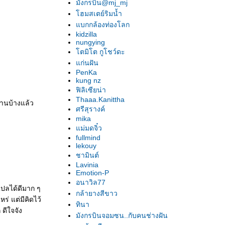
มังกรบิน@mj_mj
In love with "...In Death..." : Part 2
In love with "...In Death..."
ฮมสเตย์ริมน้ำ
ปริศนารอยอดีต ของ นอร่า โรเบิร์ตส
บกกล้องท่องโลก
เคหาสน์รัตติกาล ตอน รอยประทับ ของ พี.ซี.แค
kidzilla
nungying
สต์ และ ครินติน แคสต์
ตมิโต กูโชว์ดะ
3 คืน กับ 3 คน และ เคน ธีรเดช ....ฮ่า ฮ่า ฮ่า
ก่นฝัน
รักซ่อนร้าย ของ ลิซ่า การ์ดเนอร์
PenKa
สะดุดรักสายลับ และ บ่วงรักสายลับ : ชุดสี่ทหาร
kung nz
เสือ
ฟิลิเซียน่า
Thaaa.Kanittha
นห้วงนิทรา ของ ลิซ่า แมคมานน์
่านบ้างแล้ว
ศรีสุรางค์
ณ ฟากฝันแห่งนิรันดร์รัก ของ กีโยม มุสโซ
mika
มนต์รักคริสต์มาส ของ ลิซ่า เคลย์แพส
ม่มดจิ๋ว
ชุดพลังแห่งรัก 1 - 3 ของ นลินี ซิงห์
fullmind
กลัวใจ ของ คาเรน โรส
lekouy
ชามินต์
ไฟปรารถนาคาร์พาเธียน ของ คริสตินา
Lavinia
ฟลอเรนซ์
Emotion-P
หัวใจทระนง และ หัวใจในเปลวรัก : ชุดสาม
อนาวิล77
แปลได้ดีมาก ๆ
หัวใจ
กล้ายางสีขาว
่ แต่มีคิดไว้
รายชื่อหนังสือของ คริสตินา ฟลอเรนซ์
ทินา
ดีใจจัง
ดวงใจยิปซี ของ ลิซ่า เคลย์แพส
มังกรบินจอมซน..กับคนช่างฝัน
มิติแห่งมนตรา ของ เจเน็ต แชปแมน