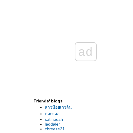
อัคคีราชันย์ ของ แคธริน เคนเนดี้
เงื่อนรักเงาลวง ของ จู๊ด เดเวอโรซ์
ดยุคหมาป่าเจ้าเสน่ห์, แม่มดยอดรักหมาป่า ของ
ลิเดีย แดร์
ลูกสาว...คนที่สอง ของ ลิซ่า การ์ดเนอร์
3 เรื่อง 3 เล่ม ของ แมรี่ บาล็อก
... หนุ่มหัวรั้นกับยัยดึงดัน ... คนละยุค คนละ
ad
นว แต่ไหงถึงคล้ายกันได้ซะขนาดนี้ละเนี่ยย...
ตามหาหัวใจของนายอสูร ของ อเล็ก ฟลินน์
พยัคฆ์หัวใจผยอง ของ นลินี ซิงห์
มนตร์รักข้ามเวลา, สาปรักข้ามเวลา ของ คา
เรน มารี โมนนิ่ง
วีรบุรุษจันทรา : วันนี้มา 1 แต่ได้ถึง 4 เชียวนะ
จ๊ะ..
พยัคฆ์เจ้าหัวใจ ของ นลินี ซิงห์
Friends' blogs
มนต์เสน่ห์เล่ห์รัก ของ ลิซ่า เคลย์แพส
สาวน้อยเกวลิน
อัศวินแห่งกาลเวลา ของ ลินดา โฮเวิร์ด
ตอกะจอ
In love with "...In Death..." : Part 5 (Return of
satineesh
the เจ๊ดัน.. ฮ่า ฮ่า ฮ่า )
laddaler
In love with "...In Death..." : Part 4
cbreeze21
In love with "...In Death..." : Part 3