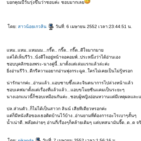
บอกคุณบีวันรุ่งขึ้นว่าชอบค่ะ ชอบมากเล
ดย:
สาวน้อยเกวลิน
วันที่: 6 เมษายน 2552 เวลา:23:44:51 น.
หม..แหม..แหมมม...กรี๊ด.. กรี๊ด.. กรี๊ด..ดีใจมากมา
ค่ได้เห็นรีวิว..นั่งดีใจอยู่หน้าจอคอมพ์..ประหนึ่งว่าได้อ่านเอง
ชอบบุคลิกของพระ-นางคู่นี้..มาตั้งแต่เล่มแรกแล้วล่ะค่ะ
ิ่งอ่านรีวิว..ดีกรีความอยากอ่านพุ่งกระฉูด..ใครไม่เคยเป็นไม่รู้หรอก
น่ารักมากค่ะ..อ่านแล้ว..แอบซาบซึ้งและจินตนาการไปล่วงหน้าแล้ว
ชอบเคฟมาตั้งแต่เรื่องที่แล้วแล้ว...แอบขโมยซีนแคมเป็นระยะๆ
นางเอกแนวนี้ก็ชอบเหมือนกันค่ะ..ชอบผู้หญิงอ่อนหวานแต่มีเหตุผลและแ
ปล.ส่วนตัว..ก็ไม่ได้เป็นสาวก ลินน์ เสียทีเดียวหรอกค่ะ
ต่ก็มีหนังสือของเธอติดบ้านไว้บ้าง..อ่านยามที่ต้องการอะไรเบาๆสั้นๆ
น้ำเน่าดี..พล๊อตง่ายๆ อ่านกี่เรื่องๆก็คล้ายเดิมๆ แต่บทสนามันจี๊ด..ด..ด จร
ดย:
nikanda
วันที่: 7 เมษายน 2552 เวลา:1:56:16 น.