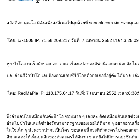
สวัสดีค่ะ คุณโอ ดิฉันเพิ่งส่งอีเมลไปคุยด้วยที่ sanook.com ค่ะ ขอบคุณ
ดย: tak1505 IP: 71.58.209.217 วันที่: 7 เมษายน 2552 เวลา:3:25:09
หูย ป้าโออ่านเร็วมั่กๆเลยค่ะ ว่าแต่เรื่องแปลของลิซ่านี่ออกมาน้อยจัง 
ปล. อ่านรีวิวป้าโอ เลยต้องตามเก็บซีรี่ย์โกสต์วอคเกอร์อยู่ค่ะ ได้มา 6 เ
ดย: RedMaPle IP: 118.175.64.17 วันที่: 7 เมษายน 2552 เวลา:8:38:
พึ่งอ่านจบไปเหมือนกันค่ะป้าโอ ชอบมาก ๆ เลยค่ะ คิดเหมือนกันเลยช่วงท้
อ่านไปขำไปและลิซ่ายังรักษามาตรฐานของเธอได้ดีมาก ๆ อยากอ่านเรื่องขอ
นใจเล็ก ๆ น่ะค่ะว่าน่าจะเป็นใคร ชอบเล่มนี้ตรงที่ตัวละครโปรดออกมา
ลิซ่าแสดงให้เห็นบุคลิกของตัวละครได้ดีมาก ๆ แต่ยังไม่มีการแย่งซีนกัน