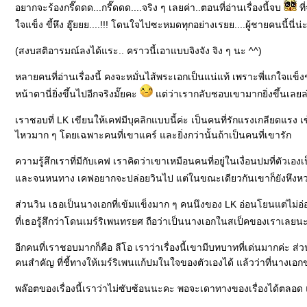
อยากจะร้องกรี๊ดดด...กรี๊ดดด....จริง ๆ เลยค่า..ตอนที่อ่านเรื่องนี้จบ
ที
จแข็ง ขี้หึง ฮู๊ยยย....!!! โดนใจไปซะหมดทุกอย่างเรยย....ผู้ชายคนนี้นี่น่ะ..
(สงบสติอารมณ์ลงได้แระ.. คราวนี้เอาแบบจิงจัง จิง ๆ นะ ^^)
หลายคนที่อ่านเรื่องนี้ คงจะหมั่นไส้พระเอกเป็นแน่แท้ เพราะพี่แกใจแข็ง
หน้าตานี่ยิ่งขึ้นไปอีกจริงมั๊ยคะ
ต่ว่าเรากลับชอบเขามากยิ่งขึ้นเลยล
เราชอบที่ LK เขียนให้เคฟมีบุคลิกแบบนี้ค่ะ เป็นคนที่รักแรงเกลียดแรง 
ไหวมาก ๆ โดยเฉพาะคนที่เขาแคร์ และยิ่งกว่านั้นถ้าเป็นคนที่เขารัก
ความรู้สึกเราที่มีกับเคฟ เราคิดว่าเขาเหมือนคนที่อยู่ในเงื่อนปมที่ตัวเอ
ละจนหนทาง เคฟอยากจะปล่อยวินไป แต่ในขณะเดียวกันเขาก็ยังหึงหวงวิน 
ส่วนวิน เธอเป็นนางเอกที่เข้มแข็งมาก ๆ คนนึงของ LK อ่อนโยนแต่ไม่อ่อ
ที่เธอรู้สึกว่าโดนเมร์ริเพนทรยศ ถือว่าเป็นนางเอกในสเป็คของเราเลยนะเนี
อีกคนที่เราชอบมากก็คือ ลีโอ เราว่าเรื่องนี้เขามีบทบาทที่เด่นมากค่ะ ส
คนสำคัญ ที่ชี้ทางให้เมร์ริเพนแก้ปมในใจของตัวเองได้ แล้วว่าที่นางเอกข
พล๊อตของเรื่องนี้เราว่าไม่ซับซ้อนนะคะ พอจะเดาทางของเรื่องได้ตลอด แต่