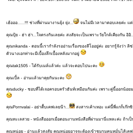
เฮ้อออ......!!! ช่วงที่ผ่านมางานยุ้ง ยุ่ง...
จนไม่มีเวลามาตอบเลยค่ะ แต่ต
คุณปุ้ย - ฮ่า ฮ่า...ใจตรงกันเลยค่ะ สงสัยจะเป็นเพราะวัยใกล้เคียงกัน อิอิ.
คุณnikanda - ตอนนี้เรากำลังรออ่านเรื่องของลีโออยู่ค่ะ อยากรู้จังว่า ล
ตัวนางเอกท่าจะมีเบื้องลึกเบื้องหลังมากอยู่
คุณtak1505 - ได้รับเมล์แล้วค่ะ แล้วจะตอบไปนะคะ
คุณเปิ้ล - อ่านแล้วมาคุยกันนะคะ
คุณducky - ชอบที่ได้เจอครอบครัวฮันท์เหมือนกันค่ะ เพราะคู่นี้ออกน้อยมาก
คุณPornvalai - อย่าตื้บเคฟเลยน๊า...
สงสารเค้าเหอะ แค่นี้พี่แกก็เก๊กซิม
คุณทะเลสวย - หนังสือออกเมื่อตอนงานหนังสือที่ผ่านมานี่แหละค่ะ ถ้า
คุณหน่อย - อ่านแล้วสงสัย คุณหน่อยอาจจะต้องเข้าชมรมคนหมั่นไส้เคฟอ