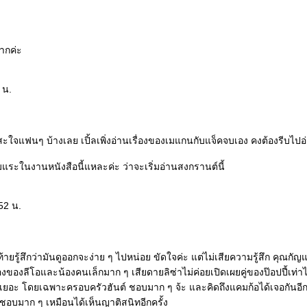
มากค่ะ
 น.
ไม่สะใจแฟนๆ บ้างเลย เปิ้ลเพิ่งอ่านเรื่องของเมแกนกับแจ็คจบเอง คงต้องรีบไปอ
ล่มแระในงานหนังสือนี้แหละค่ะ ว่าจะเริ่มอ่านสงกรานต์นี้
52 น.
ายรู้สึกว่ามันดูออกจะง่าย ๆ ไปหน่อย ขัดใจค่ะ แต่ไม่เสียความรู้สึก คุณกัญ
งลีโอและน้องคนเล็กมาก ๆ เสียดายลิซ่าไม่ค่อยเปิดเผยคู่ของป๊อปปี้เท่าไหร
เยอะ โดยเฉพาะครอบครัวฮันต์ ชอบมาก ๆ จ้ะ และคิดถึงแคมก้อได้เจอกันอีก 
 ชอบมาก ๆ เหมือนได้เห็นญาติสนิทอีกครั้ง