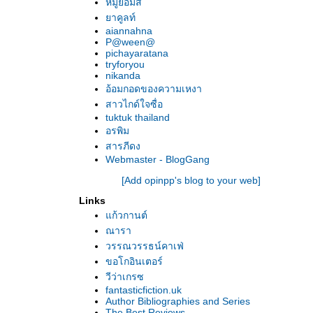
หมูย้อมสี
มนตร์รักพลังจิต ของ คริสติน่า ฟลอเรนซ์
าคูลท์
จุมพิตในนิทรา ของ ลินดา โฮเวิร์ด
aiannahna
เล่ห์รักตำรวจหนุ่ม ของ แคธี่ คริสติน
P@ween@
pichayaratana
หัวใจที่ใฝ่รัก ของ ลินดา โฮเวิร์ด
tryforyou
เกมรักชีวิตนิรันดร์ ของ คริสตินา ฟลอเรนซ์
nikanda
สองเรื่องนี้ของ แซนดร้า บราวน์
อ้อมกอดของความเหงา
ราชันย์แห่งรัตติกาล ของ คริสตินา ฟลอเรนซ์
สาวไกด์ใจซื่อ
tuktuk thailand
อรพิม
สารภีดง
Webmaster - BlogGang
[Add opinpp's blog to your web]
Links
ก้วกานต์
ณารา
วรรณวรรธน์คาเฟ่
ขอโกอินเตอร์
วีว่าเกรซ
fantasticfiction.uk
Author Bibliographies and Series
The Best Reviews