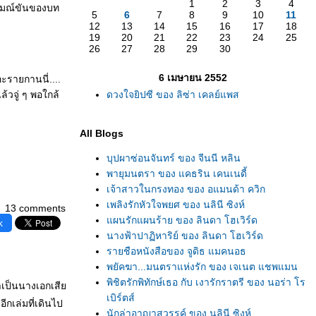
1
2
3
4
อารมณ์ขันของบท
5
6
7
8
9
10
11
12
13
14
15
16
17
18
19
20
21
22
23
24
25
26
27
28
29
30
6 เมษายน 2552
อะรายกานนี่....
ล้วจู่ ๆ พอใกล้
ดวงใจยิปซี ของ ลิซ่า เคลย์แพส
All Blogs
บุปผาซ่อนจันทร์ ของ จีนนี หลิน
พายุมนตรา ของ แคธริน เคนเนดี้
เจ้าสาวในกรงทอง ของ อแมนด้า ควิก
เพลิงรักหัวใจพยศ ของ นลินี ซิงห์
13 comments
ผนรักแผนร้าย ของ ลินดา โฮเวิร์ด
k
นางฟ้าปาฏิหาริย์ ของ ลินดา โฮเวิร์ด
รายชือหนังสือของ จูดิธ แมคนอธ
พยัคฆา...มนตราแห่งรัก ของ เจเนต แชพแมน
พิชิตรักพิทักษ์เธอ กับ เงารักราตรี ของ นอร่า โร
ราเป็นนางเอกเสี
เบิร์ตส์
ีกเล่มที่เดินไป
นักล่าอาญาสวรรค์ ของ นลินี ซิงห์