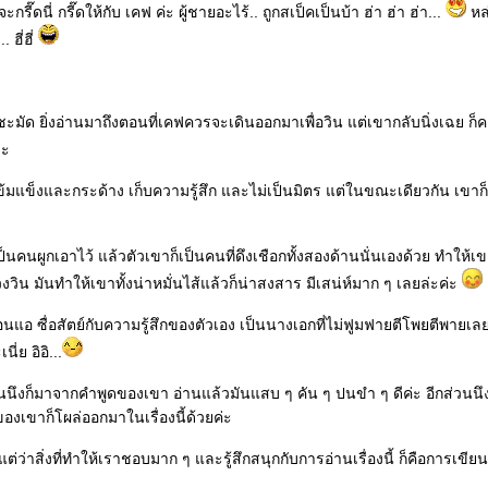
่จะกรี๊ดนี่ กรี๊ดให้กับ เคฟ ค่ะ ผู้ชายอะไร้.. ถูกสเป็คเป็นบ้า ฮ่า ฮ่า ฮ่า...
หล
 ฮี่ฮี่
ชะมัด ยิ่งอ่านมาถึงตอนที่เคฟควรจะเดินออกมาเพื่อวิน แต่เขากลับนิ่งเฉย ก็คง
่ะ
เข้มแข็งและกระด้าง เก็บความรู้สึก และไม่เป็นมิตร แต่ในขณะเดียวกัน เขาก็
งเป็นคนผูกเอาไว้ แล้วตัวเขาก็เป็นคนที่ดึงเชือกทั้งสองด้านนั่นเองด้วย ทำให้เ
มันทำให้เขาทั้งน่าหมั่นไส้แล้วก็น่าสงสาร มีเสน่ห์มาก ๆ เลยล่ะค่ะ
นแอ ซื่อสัตย์กับความรู้สึกของตัวเอง เป็นนางเอกที่ไม่ฟูมฟายตีโพยตีพายเล
่ย อิอิ...
่วนนึงก็มาจากคำพูดของเขา อ่านแล้วมันแสบ ๆ คัน ๆ ปนขำ ๆ ดีค่ะ อีกส่วนนึง
องเขาก็โผล่ออกมาในเรื่องนี้ด้วยค่ะ
ว่าสิ่งที่ทำให้เราชอบมาก ๆ และรู้สึกสนุกกับการอ่านเรื่องนี้ ก็คือการเขี