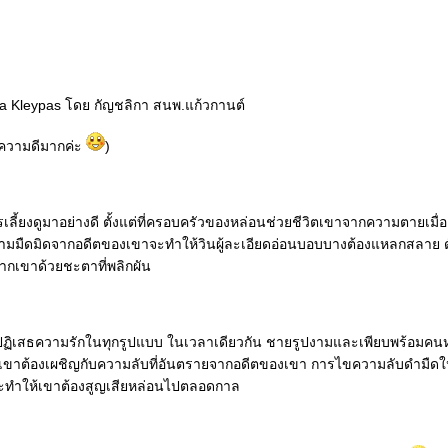
a Kleypas โดย กัญชลิกา สนพ.แก้วกานต์
ความดีมากค่ะ
)
ลี้ยงดูมาอย่างดี ตั้งแต่ที่ครอบครัวของหล่อนช่วยชีวิตเขาจากความตายเมื่อ
วว่าความมืดมิดจากอดีตของเขาจะทำให้วินผู้ละเอียดอ่อนบอบบางต้องแหลกสลาย ด
ากเขาด้วยชะตาที่พลิกผัน
ละปฏิเสธความรักในทุกรูปแบบ ในเวลาเดียวกัน ชายรูปงามและเพียบพร้อมคนหน
่น เขาต้องเผชิญกับความลับที่อันตรายจากอดีตของเขา การไขความลับดำมืดใ
หรือจะทำให้เขาต้องสูญเสียหล่อนไปตลอดกาล