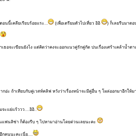
อนนี้เคลียเรียบร้อยแระ...
(เพื่อเตรียมตัวไปเที่ยว อิอิ
) ก็เลยรีบมาตอ
.
ิซ่าเธอจะเขียนยังไง แต่คิดว่าคงจะออกแนวคู่รักคู่กัด ปนเรื่องเศร้าเคล้าน้ำ
อ่ะ ถ้าเทียบกับคู่เวสท์คลิฟ หวังว่าเรื่องหน้าจะมีคู่อื่น ๆ โผล่ออกมาอีกให้ม
จะแย่แร้ววว....อิอิ..
เป็นแฟนลิซ่า ก็ต้องรีบ ๆ ไปหามาอ่านโดยด่วนเลยนะคะ
ีกคนนะคะเนี่ย....