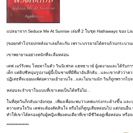
ปลมาจาก Seduce Me At Sunrise เล่มที่ 2 ในชุด Hathaways ของ Lis
(ขอยกคำโปรยปกหลังมาเลยก็ละกัน เพราะบรรยายได้ครบถ้วนกระบวน
เขาพยายามอย่างหนักที่จะลืมหล่อน
เคฟ เมร์ริเพน โหยหาในตัว วินนิเฟรด แฮทธาเวย์ ผู้งดงามและได้รับการเ
เด็ก แต่ยิปซีหนุ่มรูปงามผู้นี้เป็นชายที่มีที่มาอันลึกลับ...และเขากลั
ปฏิเสธที่จะยอมแพ้ต่อความเย้ายวนใจ...และไม่นานนัก วินก็ถูกพรากไปจ
หล่อนจะจำเขาในแบบที่เขาเคยเป็นได้หรือไม่...
นที่สุดวินก็กลับมาอังกฤษ...เพียงเพื่อจะพบว่าเคฟแกร่งกระด้างขึ้น แ
ความสนใจวิน เคฟจะต้องตัดสินใจ หรือไม่ก็สูญเสียหล่อนไป แต่ก่อนอื
ทำให้เขาได้ครองคู่กับผู้หญิงเพียงคนเดียวที่เขามีชีวิตอยู่เพื่อหล่อน 
***************