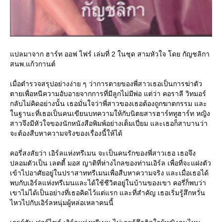
ปลมาจาก ฮาร์ท ออฟ ไฟร์ เล่มที่ 2 ในชุด สามหัวใจ โดย กัญชลิกา
สนพ.แก้วกานต์
เมื่อตำรวจสรุปอย่างง่าย ๆ ว่าการตายของพี่สาวเธอเป็นการฆ่าตัว
ตายเพื่อหนีความอับอายจากการที่มีลูกไม่มีพ่อ แต่ว่า คอราลี วิทมอร์
กลับไม่คิดอย่างนั้น เธอมั่นใจว่าพี่สาวของเธอต้องถูกฆาตกรรม และ
นฐานะที่เธอเป็นคนเขียนบทความให้กับนิตยสารฮาร์ททูฮาร์ท หญิง
สาวจึงมีหัวใจของนักหนังสือพิมพ์อย่างเต็มเปี่ยม และเธอก็สาบานว่า
จะต้องสืบหาความจริงของเรื่องนี้ให้ได้
คอรี่สงสัยว่า เอิร์ลแห่งทรีเมน จะเป็นคนรักของพี่สาวเธอ เธอจึง
ปลอมตัวเป็น เลตตี้ มอส ญาติที่ห่างไกลของท่านเอิร์ล เพื่อที่จะแฝงตัว
เข้าไปอาศัยอยู่ในปราสาททรีเมนเพื่อสืบหาความจริง และเมื่อเธอได้
พบกับเอิร์ลแห่งทรีเมนและได้ใช้ชีวิตอยู่ในบ้านของเขา คอรี่ก็พบว่า
เขาไม่ได้เป็นอย่างที่เธอคิดไว้แต่แรก และที่สำคัญ เธอเริ่มรู้สึกหวั่น
ไหวไปกับเอิร์ลหนุ่มผู้หล่อเหลาคนนี้