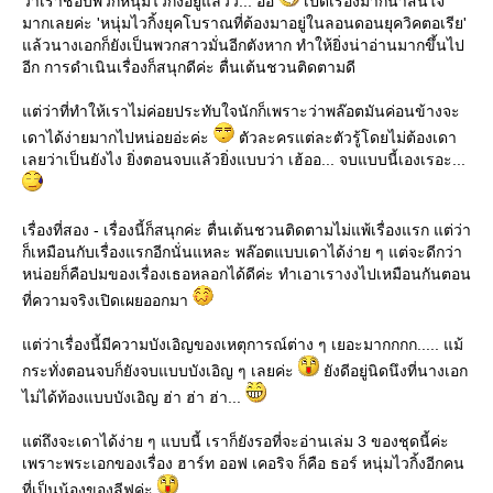
ว่าเราชอบพวกหนุ่มไวกิ้งอยู่แล้วว... อิอิ
เปิดเรื่องมาก็น่าสนใจ
มากเลยค่ะ 'หนุ่มไวกิ้งยุคโบราณที่ต้องมาอยู่ในลอนดอนยุควิคตอเรีย'
ล้วนางเอกก็ยังเป็นพวกสาวมั่นอีกตังหาก ทำให้ยิ่งน่าอ่านมากขึ้นไป
อีก การดำเนินเรื่องก็สนุกดีค่ะ ตื่นเต้นชวนติดตามดี
ต่ว่าที่ทำให้เราไม่ค่อยประทับใจนักก็เพราะว่าพล๊อตมันค่อนข้างจะ
เดาได้ง่ายมากไปหน่อยอ่ะค่ะ
ตัวละครแต่ละตัวรู้โดยไม่ต้องเดา
เลยว่าเป็นยังไง ยิ่งตอนจบแล้วยิ่งแบบว่า เฮ้ออ... จบแบบนี้เองเรอะ...
เรื่องที่สอง - เรื่องนี้ก็สนุกค่ะ ตื่นเต้นชวนติดตามไม่แพ้เรื่องแรก แต่ว่า
ก็เหมือนกับเรื่องแรกอีกนั่นแหละ พล๊อตแบบเดาได้ง่าย ๆ แต่จะดีกว่า
หน่อยก็คือปมของเรื่องเธอหลอกได้ดีค่ะ ทำเอาเรางงไปเหมือนกันตอน
ที่ความจริงเปิดเผยออกมา
ต่ว่าเรื่องนี้มีความบังเอิญของเหตุการณ์ต่าง ๆ เยอะมากกกก..... แม้
กระทั่งตอนจบก็ยังจบแบบบังเอิญ ๆ เลยค่ะ
ังดีอยู่นิดนึงที่นางเอก
ไม่ได้ท้องแบบบังเอิญ ฮ่า ฮ่า ฮ่า...
ต่ถึงจะเดาได้ง่าย ๆ แบบนี้ เราก็ยังรอที่จะอ่านเล่ม 3 ของชุดนี้ค่ะ
เพราะพระเอกของเรื่อง ฮาร์ท ออฟ เคอริจ ก็คือ ธอร์ หนุ่มไวกิ้งอีกคน
ที่เป็นน้องของลีฟค่ะ