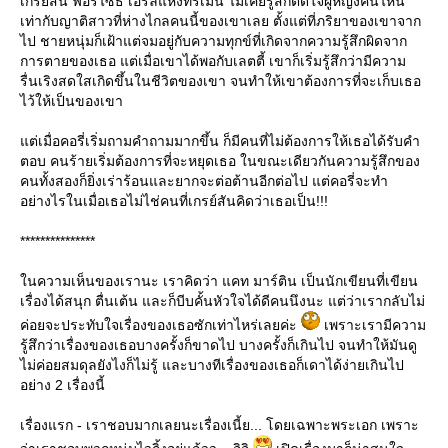
เกรย์สัน ฟอร์ไซธ์ เอิร์ลแห่งทรีเมน ไม่เคยรู้สึกติดใจผู้หญิงคนไหน
เท่ากับญาติสาวที่ห่างไกลคนนี้ของเขาเลย ตั้งแต่ที่ภริยาของเขาจาก
ไป ชายหนุ่มก็เฝ้าแต่จมอยู่กับความทุกข์ที่เกิดจากความรู้สึกผิดจาก
การตายของเธอ แต่เมื่อเขาได้พอกับเลตตี้ เขาก็เริ่มรู้สึกว่ามีความ
รื่นเริงสดใสเกิดขึ้นในชีวิตของเขา จนทำให้เขาต้องการที่จะเก็บเธอ
ไว้ให้เป็นของเขา
ต่เมื่อคอรี่เริ่มถามคำถามมากขึ้น ก็มีคนที่ไม่ต้องการให้เธอได้รับคำ
ตอบ คนร้ายเริ่มต้องการที่จะหยุดเธอ ในขณะเดียวกันความรู้สึกของ
คนทั้งสองก็ยิ่งเร่าร้อนและยากจะต่อต้านอีกต่อไป แต่คอรี่จะทำ
อย่างไรในเมื่อเธอไม่ไช่คนที่เกรย์สันคิดว่าเธอเป็น!!!
***************
นความเห็นของเรานะ เราคิดว่า แคท มาร์ติน เป็นนักเขียนที่เขียน
เรื่องได้สนุก ตื่นเต้น และก็บีบคั้นหัวใจได้ดีคนนึงนะ แต่ว่าเรากลับไม่
ค่อยจะประทับใจเรื่องของเธอซักเท่าไหร่เลยค่ะ
เพราะเรามีความ
รู้สึกว่าเรื่องของเธอบางครั้งก็ขาดไป บางครั้งก็เกินไป จนทำให้มันดู
ไม่ค่อยสมดุลยังไงก็ไม่รู้ และบางทีเรื่องของเธอก็เดาได้ง่ายเกินไป
อย่าง 2 เรื่องนี้
เรื่องแรก - เราชอบมากเลยนะเรื่องเนี้ย... โดยเฉพาะพระเอก เพราะ