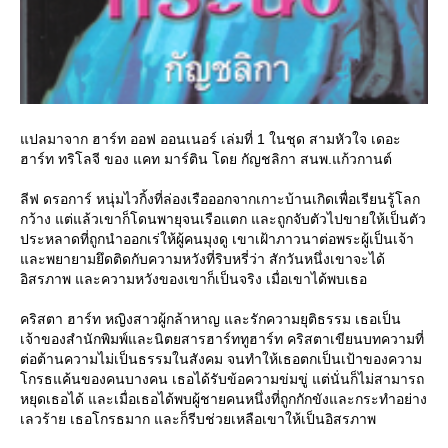
ปลมาจาก ฮาร์ท ออฟ ออนเนอร์ เล่มที่ 1 ในชุด สามหัวใจ เดอะ
ฮาร์ท ทริโลจี ของ แคท มาร์ติน โดย กัญชลิกา สนพ.แก้วกานต์
ลีฟ ดรอการ์ หนุ่มไวกิ้งที่ล่องเรือออกจากเกาะบ้านเกิดเพื่อเรียนรู้โลก
กว้าง แต่แล้วเขาก็โดนพายุจนเรือแตก และถูกจับตัวไปขายให้เป็นตัว
ประหลาดที่ถูกนำออกเร่ให้ผู้คนมุงดู เขาเฝ้าภาวนาต่อพระผู้เป็นเจ้า
ละพยายามยึดติดกับความหวังที่ริบหรี่ว่า สักวันหนึ่งเขาจะได้
อิสรภาพ และความหวังของเขาก็เป็นจริง เมื่อเขาได้พบเธอ
คริสตา ฮาร์ท หญิงสาวผู้กล้าหาญ และรักความยุติธรรม เธอเป็น
เจ้าของสำนักพิมพ์และนิตยสารฮาร์ททูฮาร์ท คริสตาเขียนบทความที่
ต่อต้านความไม่เป็นธรรมในสังคม จนทำให้เธอตกเป็นเป้าของความ
กรธแค้นของคนบางคน เธอได้รับข้อความข่มขู่ แต่นั่นก็ไม่สามารถ
หยุดเธอได้ และเมื่อเธอได้พบผู้ชายคนหนึ่งที่ถูกกักขังและกระทำอย่าง
เลวร้าย เธอโกรธมาก และก็รีบช่วยเหลือเขาให้เป็นอิสรภาพ