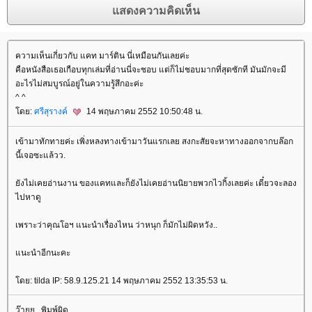
ความเห็นเกี่ยวกับ แคท มาร์ติน นี่เหมือนกันเลยค่ะ
คือหนังสือเธอเกือบทุกเล่มที่อ่านนี่จะชอบ แต่ก็ไม่ชอบมากที่สุดซักที มันมักจะมี
อะไรไม่สมบูรณ์อยู่ในความรู้สึกอะค่ะ
^ ^
ดย:
ศรีสุรางค์
14 พฤษภาคม 2552 10:50:48 น.
เข้ามาทักทายค่ะ เพิ่งหลงทางเข้ามาวันแรกเลย สงกะสัยจะหาทางออกจากบล๊อก
นี้เจอซะแล้วว.
ังไม่เคยอ่านงาน ของแคทและก็ยังไม่เคยอ่านนิยายพวกไวกิ้งเลยค่ะ เดี๋ยวจะลอง
ไปหาดู
เพราะว่าคุณโอฯ แนะนำเรื่องไหน ว่าหนุก ก็มักไม่ผิดหวัง..
นะนำอีกนะคะ
ดย: tilda IP: 58.9.125.21 14 พฤษภาคม 2552 13:35:53 น.
ว๊ายย...พิมพ์ผิด