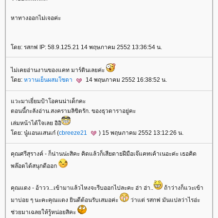
หาทางออกไม่เจอค่ะ
ดย: รสกฟ IP: 58.9.125.21 14 พฤษภาคม 2552 13:36:54 น.
ไม่เคยอ่านงานของแคท มาร์ตินเลยค่ะ
ดย:
หวานเย็นผสมโซดา
14 พฤษภาคม 2552 16:38:52 น.
วะมาเยี่ยมป้าโอคนน่าเด็กคะ
ตอนนี้กะลังอ่าน.สงครามลิขิตรัก. ของธุวดาราอยู่คะ
เล่มหน้าได้ใจเลย อิอิ
ดย: นู๋แอนแสนเก๋ (
cbreeze21
) 15 พฤษภาคม 2552 13:12:26 น.
คุณศรีสุรางค์ - ก็น่านน่ะสิคะ คิดแล้วก็เสียดายฝีมือเจ๊แคทเค้าเนอะค่ะ เธอคิด
พล๊อตได้สนุกดีออก
คุณแดง - อ้าวว...เข้ามาแล้วไหงจะรีบออกไปละคะ ฮ่า ฮ่า..
ถ้าว่างก็แวะเข้า
มาบ่อย ๆ นะคะคุณแดง ยินดีต้อนรับเสมอค่ะ
ว่าแต่ รสกฟ มันแปลว่าไรอ่ะ
ช่วยมาเฉลยให้รู้หน่อยสิคะ