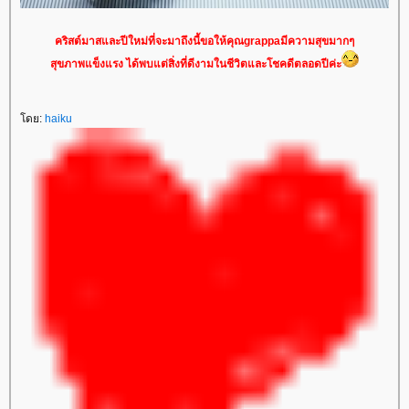
คริสต์มาสและปีใหม่ที่จะมาถึงนี้ขอให้คุณgrappaมีความสุขมากๆ
สุขภาพแข็งแรง ได้พบแต่สิ่งที่ดีงามในชีวิตและโชคดีตลอดปีค่ะ
ดย:
haiku