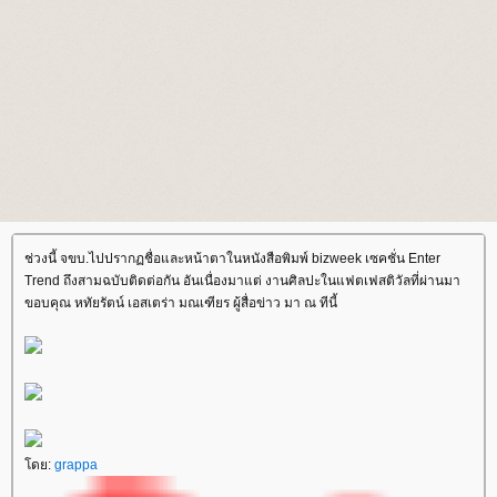
ช่วงนี้ จขบ.ไปปรากฏชื่อและหน้าตาในหนังสือพิมพ์ bizweek เซคชั่น Enter
Trend ถึงสามฉบับติดต่อกัน อันเนื่องมาแต่ งานศิลปะในแฟตเฟสติวัลที่ผ่านมา
ขอบคุณ หทัยรัตน์ เอสเตร่า มณเฑียร ผู้สื่อข่าว มา ณ ทีนี้
ดย:
grappa