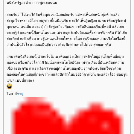
หนึ่งไทรัฐอ่ะ อ้ากกกก พูดเล่นนนน
อมรับว่าไม่เคยได้ยินชื่อคุณ สฤณีเลยอ่ะครับ แต่พอเห็นย่อหน้าสุดท้ายแล้ว
สะดุดใจ เพราะมีโอกาสดูข่าวนี้เหมือนกัน และได้เห็นผู้หญิงสามคน (ที่ผมรู้จักแต่
คุณรสนาคนเดียวเองอ่ะ) กำลังพูดเกี่ยวกับผลการตัดสินของเรื่องนี้พอดี แล้วเล
อยากรู้ว่าเธอคนนี้คือคนไหนแฮะ เพราะดูแล้วนับถือเธอทั้งสามจริงๆครับ ที่ได้เสี
สละกิจส่วนตัวเพื่อมาต่อสู้แทนคนไทยทั้งหลายในการเปิดเผยความจริงในเรื่องนี้
ว่ามันเป็นยังไง แถมเธอยืนยันว่าจะต้องติดตามต่อไปด้วย สุดยอดครับ
วกมาที่หนังสือเล่มนี้ น่าสนใจไม่เบาที่บอกว่าเป็นการพลิกให้ผู้อ่านได้เห็นอีกมุม
มองของเรื่องเกี่ยวโลกาภิวัฒน์และเทคโนโลยีนี่ล่ะ เพราะเรื่องนี้มันเหมือนความ
เชื่อเลยอ่ะครับ ถ้าเราเลือกว่าจะอยู่ด้านไหนของมัน ยากที่จะเปลี่ยนใจซะด้ว
ต้องลองให้คุณสฤณีกระชากผมแล้วบิดหัวให้มองอีกด้านบ้างซะแล้ว (โอ้ว ชอบรุน
รงๆแบบนี้แหละ)
ดย:
ข้าวตู