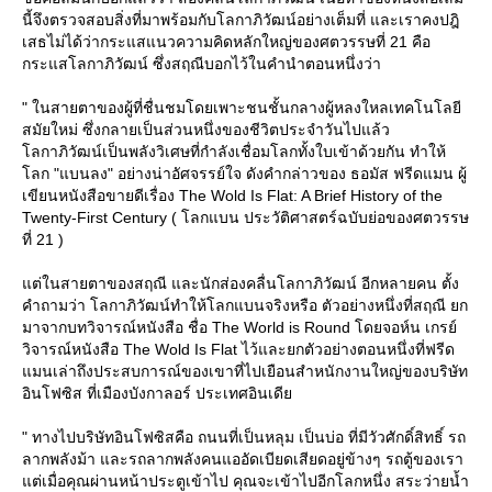
นี้จึงตรวจสอบสิ่งที่มาพร้อมกับโลกาภิวัฒน์อย่างเต็มที่ และเราคงปฎิ
เสธไม่ได้ว่ากระแสแนวความคิดหลักใหญ่ของศตวรรษที่ 21 คือ
กระแสโลกาภิวัฒน์ ซึ่งสฤณีบอกไว้ในคำนำตอนหนึ่งว่า
" ในสายตาของผู้ที่ชื่นชมโดยเพาะชนชั้นกลางผู้หลงใหลเทคโนโลยี
สมัยใหม่ ซึ่งกลายเป็นส่วนหนึ่งของชีวิตประจำวันไปแล้ว
ลกาภิวัฒน์เป็นพลังวิเศษที่กำลังเชื่อมโลกทั้งใบเข้าด้วยกัน ทำให้
ลก "แบนลง" อย่างน่าอัศจรรย์ใจ ดังคำกล่าวของ ธอมัส ฟรีดแมน ผู้
เขียนหนังสือขายดีเรื่อง The Wold Is Flat: A Brief History of the
Twenty-First Century ( โลกแบน ประวัติศาสตร์ฉบับย่อของศตวรรษ
ที่ 21 )
ต่ในสายตาของสฤณี และนักส่องคลื่นโลกาภิวัฒน์ อีกหลายคน ตั้ง
คำถามว่า โลกาภิวัฒน์ทำให้โลกแบนจริงหรือ ตัวอย่างหนึ่งที่สฤณี ยก
มาจากบทวิจารณ์หนังสือ ชื่อ The World is Round โดยจอห์น เกรย์
วิจารณ์หนังสือ The Wold Is Flat ไว้และยกตัวอย่างตอนหนึ่งที่ฟรีด
มนเล่าถึงประสบการณ์ของเขาที่ไปเยือนสำหนักงานใหญ่ของบริษัท
อินโฟซิส ที่เมืองบังกาลอร์ ประเทศอินเดี
" ทางไปบริษัทอินโฟซิสคือ ถนนที่เป็นหลุม เป็นบ่อ ที่มีวัวศักดิ์สิทธิ์ รถ
ลากพลังม้า และรถลากพลังคนแออัดเบียดเสียดอยู่ข้างๆ รถตู้ของเรา
ต่เมื่อคุณผ่านหน้าประตูเข้าไป คุณจะเข้าไปอีกโลกหนึ่ง สระว่ายน้ำ