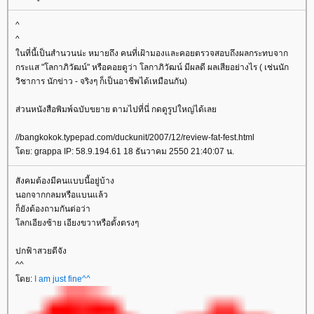
^
^
นที่นี้เป็นสำนวนน่ะ หมายถึง คนที่เฝ้ามองและคอยตรวจสอบถึงผลกระทบจาก
กระแส "โลกาภิวัฒน์" หรือคอยดูว่า โลกาภิวัฒน์ มีผลดี ผลเสียอย่างไร ( เช่นนัก
วิชาการ นักข่าว - จริงๆ ก็เป็นอาชีพได้เหมือนกัน)
ส่วนหนังสือพิมพ์ฉบับขยาย ตามไปที่นี่ กดดูรูปใหญ่ได้เล
//bangkokok.typepad.com/duckunit/2007/12/review-fat-fest.html
ดย: grappa IP: 58.9.194.61 18 ธันวาคม 2550 21:40:07 น.
สังคมต้องมีคนแบบนี้อยู่บ้าง
นอกจากกลมหรือแบนแล้ว
ก็ยังต้องถามกันต่อว่า
ลกเอียงซ้าย เอียงขวาหรือตั้งตรงๆ
ปกฟ้าสวยดีจัง
^^
ดย:
I am just fine^^