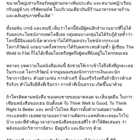
ขนาดใหญ่เท่านรีสอร์ทอยู่ท่ามกลางหินประดับ และสนามหญ้าเรียบ
กริบอยู่ข้างๆ กรีพัทกอล์ฟ ในบริเวณเดียวกันมีร้านอาหารหลายร้าน
ละคลับสุขภาพชั้นเลิศ "
ทั้งจอห์น เกรย์ และสฤณี เห็นว่าโลกนี้ยังมีผู้คนอีกจำนวนมากที่ไม่ได้
รับผลประโยชน์จากเทคโลยีเลย กลุ่มคนบางกลุ่มไม่ได้รับรู้ด้วยซ้ำว่า
ลกนี้มีอินเตอร์เน็ต พวกเขาไม่ได้รับผลประโยชน์จากกระแส
ลกาภิวัฒน์ แถมบางครั้งพวกเขาได้รับผลกระทบด้วยซ้ำ ผู้เขียน The
Wold Is Flat ก็ไม่ได้เชื่อมโยงหรือพูดถึงผู้คนที่ยังอยู่ในโลกกลมเล
หลายๆ บทความในหนังสือเล่มนี้ ยังช่วยให้เราเข้าใจถึงสิ่งที่ถูกละเล
นกระแส โลกาภิวัฒน์ จากมุมมองของนักการการเงินและนัก
วิชาการอิสระ ตัวอย่างเช่น การค้าเสรี นั้นเสรีจริงหรือถ้ามีการค้าเส
รีจริงๆ ทำไมจึงมีสิ่งที่เรียกว่า การค้าที่เป็นธรรม เกิดขึ้นมาด้ว
ถ้าใครติดตามหนังสือ ของคนชายขอบมาตลอด จะเห็นจุดยืน ในการ
เขียนหนังสือของเธอ นับตั้งแต่ To Think Well Is Good, To Think
Right Is Better และ ตกน้ำไม่ไหล คือการตั้งคำถามต่อความคิด
กระแสหลัก เธอพยายามบอกว่าความคิดกระแสหลักละเลยอะไรไป
บ้าง และที่สำคัญเวลาอ่านหนังสือของเธอทีไร ทำให้คิดเสมอๆ ว่า
พลังของนักวิชาการอิสระ มีอยู่จริง และมีมากๆ ด้ว