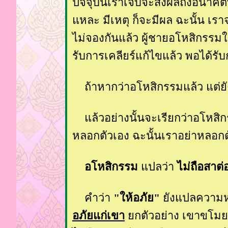
ปัจจุบันเราเจ็บจะส่งผลถึงอนาคตท
หละ มีเหตุ ก็จะมีผล ฉะนั้น เราจะต
ไม่จองกันแล้ว ผู้ชายอโหสิกรรมให้กั
รับการเคลียร์แก้ไขแล้ว พอได้รับก
ถ้าหากว่าอโหสิกรรมแล้ว แต่ยัง
ล้วอย่างนั้นจะเรียกว่าอโหสิกร
หลอกตัวเอง ฉะนั้นเราอย่าหลอกตั
อโหสิกรรม
ปลว่า
ไม่ถือสาต่
คำว่า
"ให้อภัย"
ังแปลความหมา
อภัยแก่เขา
กตัวอย่าง เขาขโมยเง