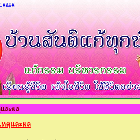
r gang
ตุและผล
บเหตุและผล