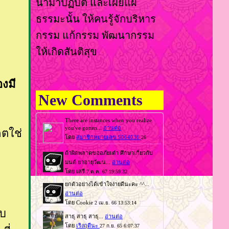
นำมาปฏิบัติ และเผยแผ่
ธรรมะนั้น ให้คนรู้จักบริหาร
กรรม แก้กรรม พัฒนากรรม
ห้เกิดสันติสุข
องมี
New Comments
คตใช่
็บ