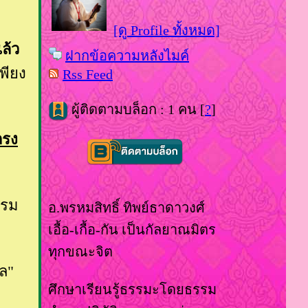
[ดู Profile ทั้งหมด]
แล้ว
ฝากข้อความหลังไมค์
พียง
Rss Feed
ผู้ติดตามบล็อก : 1 คน [
?
]
ตรง
รรม
อ.พรหมสิทธิ์ ทิพย์ธาดาวงศ์
เอื้อ-เกื้อ-กัน เป็นกัลยาณมิตร
ทุกขณะจิต
ผล"
ศึกษาเรียนรู้ธรรมะโดยธรรม