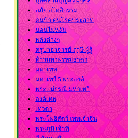
อุทิศส่วนบุญส่วนกุศล
อภัย อโหสิกรรม
คนบ้า คนโรคประสาท
นอนไม่หลับ
พลังต่างๆ
ครูบาอาจารย์ ฤๅษี ผู้รู้
ท้าวมหาพรหมธาดา
มหาเทพ
มหาเทวี 5 พระองค์
พระแม่ธรณี มหาเทวี
องค์เทพ
เทวดา
พระโพธิสัตว์ เทพเจ้าจีน
พระภูมิ เจ้าที่