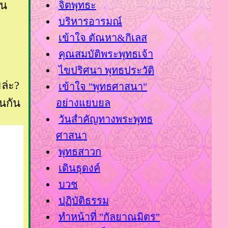
้น
จิตพุทธะ
บริหารอารมณ์
เข้าใจ ตัณหา&กิเลส
คุณสมบัติพระพุทธเจ้า
ไขปริศนา พุทธประวัติ
ล่ะ?
เข้าใจ "พุทธศาสนา"
นกัน
อย่างแยบยล
วันสำคัญทางพระพุทธ
ศาสนา
พุทธสาวก
เดินธุดงค์
บวช
ปฏิบัติธรรม
ทำหน้าที่ "กัลยาณมิตร"