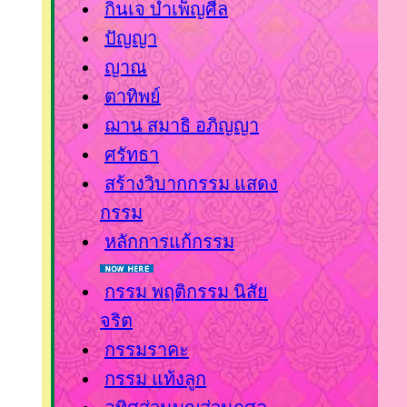
กินเจ บำเพ็ญศีล
ปัญญา
ญาณ
ตาทิพย์
ฌาน สมาธิ อภิญญา
ศรัทธา
สร้างวิบากกรรม แสดง
กรรม
หลักการแก้กรรม
กรรม พฤติกรรม นิสั
จริต
กรรมราคะ
กรรม แท้งลูก