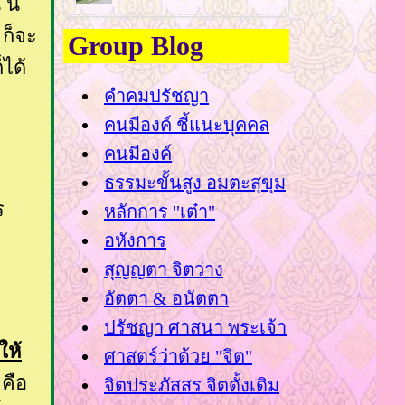
นี่
 ก็จะ
Group Blog
็ได้
คำคมปรัชญา
คนมีองค์ ชี้แนะบุคคล
คนมีองค์
ธรรมะขั้นสูง อมตะสุขุม
ร
หลักการ "เต๋า"
อหังการ
สุญญตา จิตว่าง
อัตตา & อนัตตา
ปรัชญา ศาสนา พระเจ้า
ให้
ศาสตร์ว่าด้วย "จิต"
คือ
จิตประภัสสร จิตดั้งเดิม