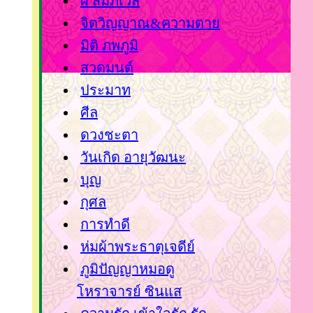
ผี สัมภเวสี
จิตวิญญาณ&ความตา
มิติ ภพภูมิ
สวดมนต์
ประมาท
ศีล
ดวงชะตา
วันเกิด อายุวัฒนะ
บุญ
กุศล
การทำดี
ห่มผ้าพระธาตุเจดีย์
ภูมิปัญญาหมอดู
หราจารย์ ซินแส