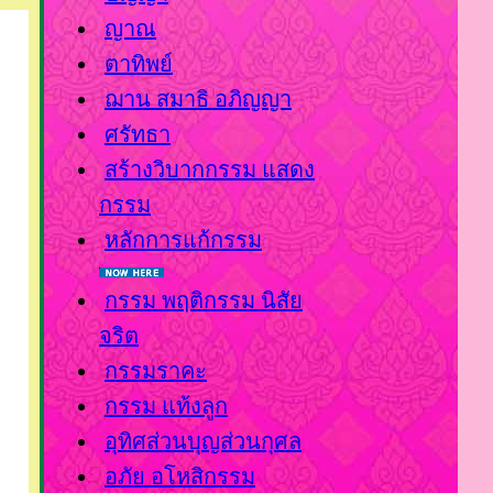
ญาณ
ตาทิพย์
ฌาน สมาธิ อภิญญา
ศรัทธา
สร้างวิบากกรรม แสดง
กรรม
หลักการแก้กรรม
กรรม พฤติกรรม นิสั
จริต
กรรมราคะ
กรรม แท้งลูก
อุทิศส่วนบุญส่วนกุศล
อภัย อโหสิกรรม