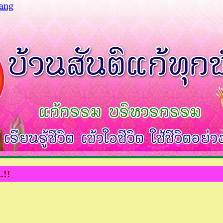
gang
.!!