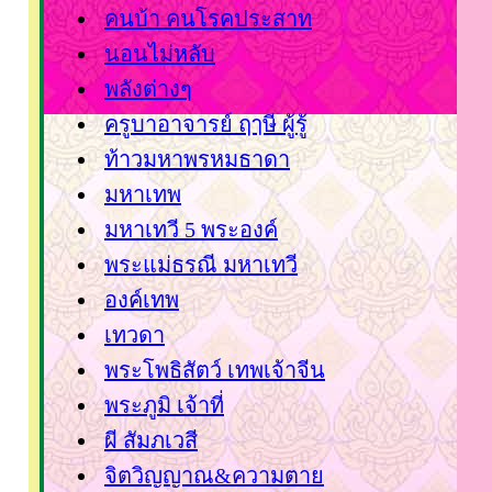
คนบ้า คนโรคประสาท
นอนไม่หลับ
พลังต่างๆ
ครูบาอาจารย์ ฤๅษี ผู้รู้
ท้าวมหาพรหมธาดา
มหาเทพ
มหาเทวี 5 พระองค์
พระแม่ธรณี มหาเทวี
องค์เทพ
เทวดา
พระโพธิสัตว์ เทพเจ้าจีน
พระภูมิ เจ้าที่
ผี สัมภเวสี
จิตวิญญาณ&ความตา