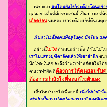
เพราะว่า
ฉันโดนยังไงก็จะต้องโดนอย่างน
กุศลอย่างอื่นที่มีกรรมเช่นนี้ เป็นการแก้ที่ต
เดือดร้อน
นี่แหละ เราจะต้องแก้ที่ต้นเหตุตรงน
ถ้าเราไปเลี้ยงคนที่อยู่ในคุก นักโทษ แส
อย่างนี้
ไม่ใช่
ถ้าเป็นอย่างนั้น ทำไมไม่ไป
เราไปแสดงมุฑิตาจิตแล้วให้เขาสำนึก
ขน
นักโทษในคุก จะถือว่าพระท่านส่งเสริมให้คน
ต้องการให้คนยอมรับค
คนเราทำผิด ก็
ต้องการกำลังใจที่จะแก้ไขตัวเอง
เห็นไหม? เราไปเพื่อจุดนี้
เพื่อให้กำลังใจ
เท่ากับเป็นการปลดปล่อยกรรมตัวเองที่เ