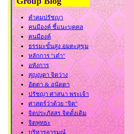
Group Blog
คำคมปรัชญา
คนมีองค์ ชี้แนะบุคคล
คนมีองค์
ธรรมะขั้นสูง อมตะสุขุม
หลักการ "เต๋า"
อหังการ
สุญญตา จิตว่าง
อัตตา & อนัตตา
ปรัชญา ศาสนา พระเจ้า
ศาสตร์ว่าด้วย "จิต"
จิตประภัสสร จิตดั้งเดิม
จิตพุทธะ
บริหารอารมณ์