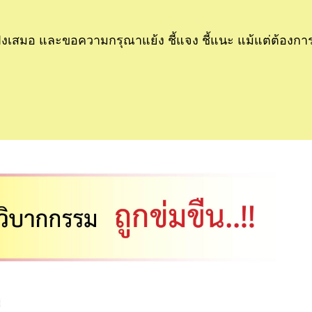
ับฟังเสมอ และขอความกรุณาแย้ง ชี้แจง ชี้แนะ แม้แต่ต้องกา