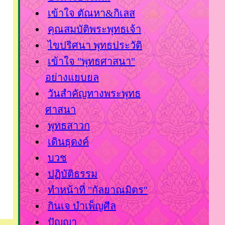
เข้าใจ ตัณหา&กิเลส
คุณสมบัติพระพุทธเจ้า
ไขปริศนา พุทธประวัติ
เข้าใจ "พุทธศาสนา"
อย่างแยบยล
วันสำคัญทางพระพุทธ
ศาสนา
พุทธสาวก
เดินธุดงค์
บวช
ปฏิบัติธรรม
ทำหน้าที่ "กัลยาณมิตร"
กินเจ บำเพ็ญศีล
ปัญญา