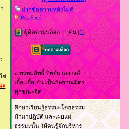
ทำ
ฝากข้อความหลังไมค์
Rss Feed
ผู้ติดตามบล็อก : 1 คน [
?
]
้ว
อ.พรหมสิทธิ์ ทิพย์ธาดาวงศ์
ใช่
เอื้อ-เกื้อ-กัน เป็นกัลยาณมิตร
นะ
ทุกขณะจิต
ศึกษาเรียนรู้ธรรมะโดยธรรม
นำมาปฏิบัติ และเผยแผ่
ธรรมะนั้น ให้คนรู้จักบริหาร