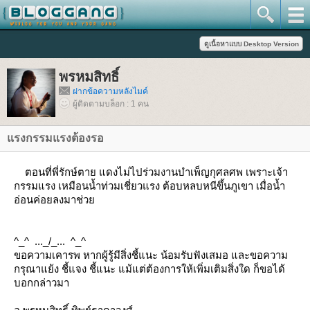
พรหมสิทธิ์
ฝากข้อความหลังไมค์
ผู้ติดตามบล็อก : 1 คน
รงกรรมแรงต้องรอ
ตอนที่พี่รักษ์ตาย แดงไม่ไปร่วมงานบำเพ็ญกุศลศพ เพราะเจ้า
กรรมแรง เหมือนน้ำท่วมเชี่ยวแรง ต้อบหลบหนีขึ้นภูเขา เมื่อน้ำ
อ่อนค่อยลงมาช่ว
^_^ ..._/_... ^_^
ขอความเคารพ หากผู้รู้มีสิ่งชี้แนะ น้อมรับฟังเสมอ และขอความ
กรุณาแย้ง ชี้แจง ชี้แนะ แม้แต่ต้องการให้เพิ่มเติมสิ่งใด ก็ขอได้
บอกกล่าวมา