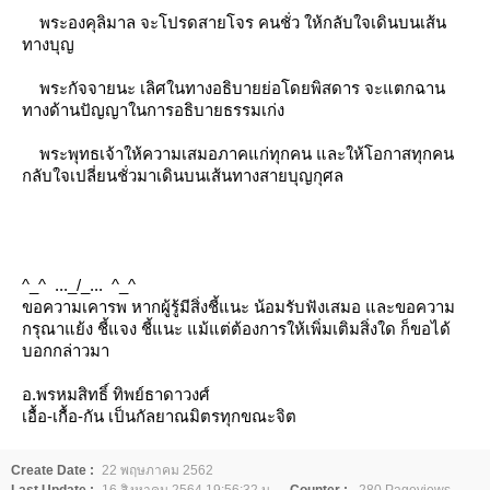
พระองคุลิมาล จะโปรดสายโจร คนชั่ว ให้กลับใจเดินบนเส้น
ทางบุญ
พระกัจจายนะ เลิศในทางอธิบายย่อโดยพิสดาร จะแตกฉาน
ทางด้านปัญญาในการอธิบายธรรมเก่ง
พระพุทธเจ้าให้ความเสมอภาคแก่ทุกคน และให้โอกาสทุกคน
กลับใจเปลี่ยนชั่วมาเดินบนเส้นทางสายบุญกุศล
^_^ ..._/_... ^_^
ขอความเคารพ หากผู้รู้มีสิ่งชี้แนะ น้อมรับฟังเสมอ และขอความ
กรุณาแย้ง ชี้แจง ชี้แนะ แม้แต่ต้องการให้เพิ่มเติมสิ่งใด ก็ขอได้
บอกกล่าวมา
อ.พรหมสิทธิ์ ทิพย์ธาดาวงศ์
เอื้อ-เกื้อ-กัน เป็นกัลยาณมิตรทุกขณะจิต
Create Date :
22 พฤษภาคม 2562