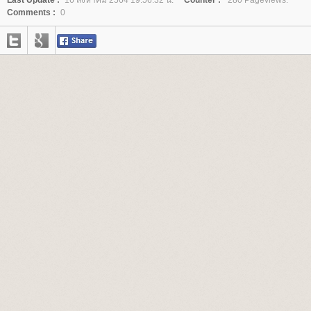
Last Update :
16 สิงหาคม 2564 19:56:32 น.
Counter :
280 Pageviews.
Comments :
0