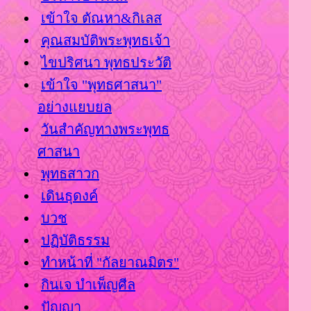
เข้าใจ ตัณหา&กิเลส
คุณสมบัติพระพุทธเจ้า
ไขปริศนา พุทธประวัติ
เข้าใจ "พุทธศาสนา"
อย่างแยบยล
วันสำคัญทางพระพุทธ
ศาสนา
พุทธสาวก
เดินธุดงค์
บวช
ปฏิบัติธรรม
ทำหน้าที่ "กัลยาณมิตร"
กินเจ บำเพ็ญศีล
ปัญญา