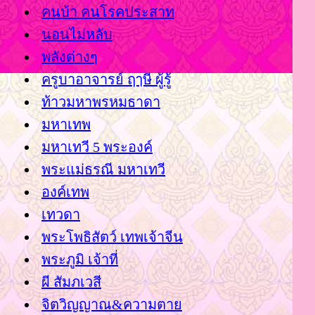
คนบ้า คนโรคประสาท
นอนไม่หลับ
พลังต่างๆ
ครูบาอาจารย์ ฤๅษี ผู้รู้
ท้าวมหาพรหมธาดา
มหาเทพ
มหาเทวี 5 พระองค์
พระแม่ธรณี มหาเทวี
องค์เทพ
เทวดา
พระโพธิสัตว์ เทพเจ้าจีน
พระภูมิ เจ้าที่
ผี สัมภเวสี
จิตวิญญาณ&ความตา