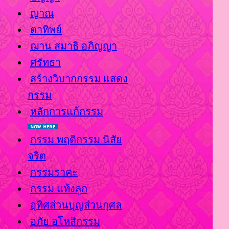
ญาณ
ตาทิพย์
ฌาน สมาธิ อภิญญา
ศรัทธา
สร้างวิบากกรรม แสดง
กรรม
หลักการแก้กรรม
กรรม พฤติกรรม นิสั
จริต
กรรมราคะ
กรรม แท้งลูก
อุทิศส่วนบุญส่วนกุศล
อภัย อโหสิกรรม