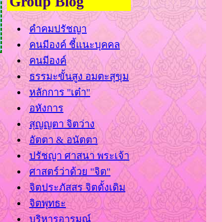
Group Blog
คำคมปรัชญา
คนมีองค์ ชี้แนะบุคคล
คนมีองค์
ธรรมะขั้นสูง อมตะสุขุม
หลักการ "เต๋า"
อหังการ
สุญญตา จิตว่าง
อัตตา & อนัตตา
ปรัชญา ศาสนา พระเจ้า
ศาสตร์ว่าด้วย "จิต"
จิตประภัสสร จิตดั้งเดิม
จิตพุทธะ
บริหารอารมณ์