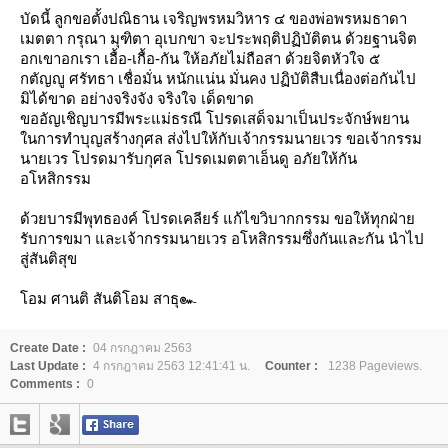
บัดนี้ ลูกขอตั้งปณิธาน เจริญพรหมวิหาร ๔ ของพ่อพรหมธาดา
เมตตา กรุณา มุฑิตา อุเบกขา จะประพฤติปฏิบัติตน ด้วยฐานจิต
อกเขาอกเรา เอื้อ-เกื้อ-กัน ให้อภัยไม่ถือสา ด้วยจิตหัวใจ ๕
กตัญญู ศรัทธา เชื่อมั่น หนักแน่น มั่นคง ปฏิบัติสืบเนื่องต่อกันไป
มิได้ขาด อย่างจริงจัง จริงใจ เด็ดขาด
ขออัญเชิญบารมีพระแม่ธรณี โปรดเสด็จมาเป็นประจักษ์พยาน
นการทำบุญสร้างกุศล ส่งไปให้กับเจ้ากรรมนายเวร ขอเจ้ากรรม
นายเวร โปรดมารับกุศล โปรดเมตตาเอ็นดู อภัยให้กัน
อโหสิกรรม
ด้วยบารมีพุทธองค์ โปรดเคลียร์ แก้ไขวิบากกรรม ขอให้ทุกฝ่า
รับการขมา และเจ้ากรรมนายเวร อโหสิกรรมซึ่งกันและกัน นำไป
สู่สันติสุข
อม ศานติ สันติโอม สาธุ๛
Create Date :
04 กรกฎาคม 2563
Last Update :
4 กรกฎาคม 2563 12:41:41 น.
Counter :
1238 Pageviews.
Comments :
0