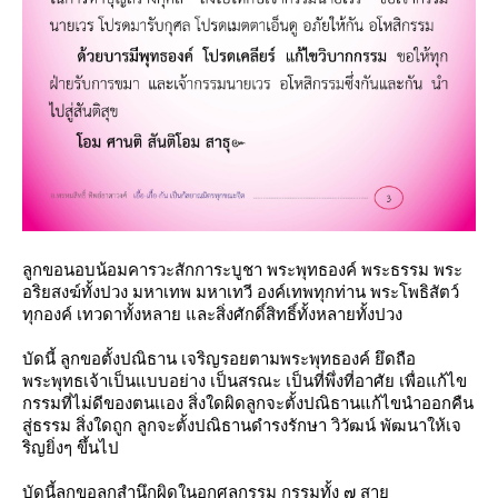
ลูกขอนอบน้อมคารวะสักการะบูชา พระพุทธองค์ พระธรรม พระ
อริยสงฆ์ทั้งปวง มหาเทพ มหาเทวี องค์เทพทุกท่าน พระโพธิสัตว์
ทุกองค์ เทวดาทั้งหลาย และสิ่งศักดิ์สิทธิ์ทั้งหลายทั้งปวง
บัดนี้ ลูกขอตั้งปณิธาน เจริญรอยตามพระพุทธองค์ ยึดถือ
พระพุทธเจ้าเป็นแบบอย่าง เป็นสรณะ เป็นที่พึ่งที่อาศัย เพื่อแก้ไข
กรรมที่ไม่ดีของตนเเอง สิ่งใดผิดลูกจะตั้งปณิธานแก้ไขนำออกคืน
สู่ธรรม สิ่งใดถูก ลูกจะตั้งปณิธานดำรงรักษา วิวัฒน์ พัฒนาให้เจ
ริญยิ่งๆ ขึ้นไป
บัดนี้ลูกขอลูกสำนึกผิดในอกุศลกรรม กรรมทั้ง ๗ สา