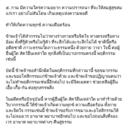
๕. กาม มีความใคร่ความอยาก ความปรารถนา ที่จะให้สมสู่สุขสม
ก่เรา อย่างไม่สันโดษ เกินเหตุแห่งความพอดี
ทำให้เกิดความทุกข์ ความเดือดร้อน
ข้าพเจ้าได้ทำกรรมไม่ว่าทางร่างกายหรือจิตใจ ทางตรงหรือทาง
อ้อม ทั้งที่รู้ตัวหรือไม่รู้ตัว ที่ระลึกได้และระลึกไม่ได้ ชาตินี้หรือ
อดีตชาติ ภาวะธรรมใดภาวะธรรมหนึ่ง ด้วยกาย วาจา ใจนี้ ต่อผู้
อื่นผู้ใด สัตว์อื่นเหล่าใด ทุกสิ่งที่เป็นบาปกรรมตรงนี้ พฤติกรรม
เช่นนี้
บัดนี้ ข้าพจ้าขอสำนึกผิดในพฤติกรรมที่กล่าวมานี้ ขอขมากรรม
ละขออโหสิกรรมแก่ข้าพเจ้าด้วย และข้าพเจ้าขอปฏิญาณตนว่า
จะไม่ทำพฤติกรรมเช่นนี้อีกต่อไป จะมีจิตเมตตา ช่วยเหลือผู้อื่น
เอื้อ-เกื้อ-กัน ต่อทุกสรรพสิ่ง
นอดีตหรือปัจจุบันนี้ หากผู้อื่นผู้ใด สัตว์อื่นเหล่าใด มาทำร้ายด้ว
วิบากกรรมนี้ ให้ข้าพเจ้าเกิดความทุกข์ ความเดือดร้อน ทั้งกา
ละจิตใจ กรรมเช่นนี้ ข้าพเจ้าขอรับการขมาและอโหสิกรรมให้
จะไม่จองเวร อาฆาต พยาบาทอีกต่อไป และขอไถ่ถอนสิ่งที่จอง
เวร อาฆาต พยาบาทต่างๆ คืนสู่ธรรม