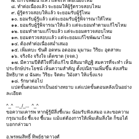
๗. แก้ไขพัฒนาแล้ว แต่จะทำต่อเนื่องไหม
๘. ทำต่อเนื่องแล้ว จะยอมให้ผู้รู้ตรวจสอบไหม
๙. ผู้รู้ตรวจสอบให้แล้ว จะยอมรับผู้รู้ไหม
๑๐. ยอมรับผู้รู้แล้ว แต่จะยอมรับผู้รู้พิจารณาให้ไหม
๑๑. ยอมรับผู้รู้พิจารณาให้แล้ว แต่จะยอมทำตามแก้ไขไหม
๑๒. ยอมทำตามแก้ไขแล้ว แต่จะยอมตรวจสอบไหม
๑๓. ยอมตรวจสอบแล้ว แต่จะยอมแก้ไขพัฒนาไหม
๑๔. ต้องทำต่อเนื่องสม่ำเสมอ
๑๕. เพิ่มตบะ ขันติ อดทน อดออม มุมานะ วิริยะ อุตสาหะ
๑๖. จริงจัง จริงใจ เด็ดขาด (จจด.)
๑๗. มีความปีติดีใจที่ได้แก้ไข มีสัมมาทิฏฐิ สมควรที่จะทำ เห็น
ประจักษ์ประโยชน์ เห็นความสำคัญ ตั้งปณิธานเพิ่มขึ้น ส่งเสริม
อิทธิบาท ๔ ฉันทะ วิริยะ จิตตะ วิมังสา ให้แข็งแรง
๑๘. รักษาต่อไป
ปดขั้นตอนแรกเป็นอย่างหยาบ แต่แปดขั้นตอนหลังเป็นอย่าง
ละเอียด
^_^ ..._/_... ^_^
ขอความเคารพ หากผู้รู้มีสิ่งชี้แนะ น้อมรับฟังเสมอ และขอความ
กรุณาแย้ง ชี้แจง ชี้แนะ แม้แต่ต้องการให้เพิ่มเติมสิ่งใด ก็ขอได้
บอกกล่าวมา
อ.พรหมสิทธิ์ ทิพย์ธาดาวงศ์