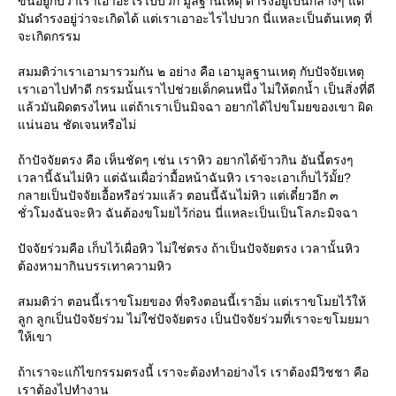
ขึ้นอยู่กับว่าเราเอาอะไรไปบวก มูลฐานเหตุ ดำรงอยู่เป็นกลางๆ แต่
มันดำรงอยู่ว่าจะเกิดได้ แต่เราเอาอะไรไปบวก นี่แหละเป็นต้นเหตุ ที่
จะเกิดกรรม
สมมติว่าเราเอามารวมกัน ๒ อย่าง คือ เอามูลฐานเหตุ กับปัจจัยเหตุ
เราเอาไปทำดี กรรมนั้นเราไปช่วยเด็กคนหนึ่ง ไม่ให้ตกน้ำ เป็นสิ่งที่ดี
ล้วมันผิดตรงไหน แต่ถ้าเราเป็นมิจฉา อยากได้ไปขโมยของเขา ผิด
น่นอน ชัดเจนหรือไม่
ถ้าปัจจัยตรง คือ เห็นชัดๆ เช่น เราหิว อยากได้ข้าวกิน อันนี้ตรงๆ
เวลานี้ฉันไม่หิว แต่ฉันเผื่อว่ามื้อหน้าฉันหิว เราจะเอาเก็บไว้มั้ย?
กลายเป็นปัจจัยเอื้อหรือร่วมแล้ว ตอนนี้ฉันไม่หิว แต่เดี๋ยวอีก ๓
ชั่วโมงฉันจะหิว ฉันต้องขโมยไว้ก่อน นี่แหละเป็นเป็นโลภะมิจฉา
ปัจจัยร่วมคือ เก็บไว้เผื่อหิว ไม่ใช่ตรง ถ้าเป็นปัจจัยตรง เวลานั้นหิว
ต้องหามากินบรรเทาความหิว
สมมติว่า ตอนนี้เราขโมยของ ที่จริงตอนนี้เราอิ่ม แต่เราขโมยไว้ให้
ลูก ลูกเป็นปัจจัยร่วม ไม่ใช่ปัจจัยตรง เป็นปัจจัยร่วมที่เราจะขโมยมา
ห้เขา
ถ้าเราจะแก้ไขกรรมตรงนี้ เราจะต้องทำอย่างไร เราต้องมีวิชชา คือ
เราต้องไปทำงาน