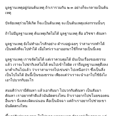
มูลฐานเหตุอยู่ก่อนต้นเหตุ ถ้าเรารวมกัน ๒-๓ อย่างก็จะกลายเป็นต้น
เหตุ
ปัจจัยเหตุร่วมให้เกิด ก็จะเป็นต้นเหตุ จะเป็นต้นเหตุแห่งกรรมนั้นๆ
ถ้าไม่มีมูลฐานเหตุ ต้นเหตุเกิดไม่ได้ มูลฐานเหตุ คือ อวิชชา ตัณหา
มูลฐานเหตุ ยังไม่ทำอะไรสักอย่าง ดำรงอยู่เฉยๆ ว่าสามารถทำได้
เป็นพลังที่จะไปทำได้ เมื่อไหร่เราเอาออกมาใช้ก็กลายเป็นนี่เล
มูลฐานเหตุ เราขจัดไม่ได้ แต่เราควบคุมได้ มันเป็นเรื่องของธรรม
ล้ว เราจะไปฆ่ากิเลสไม่ได้ คนไปเข้าใจผิด เราถึงมูลฐานเหตุดึงลง
มาต่ำเกินไปแล้ว ว่าเราสามารถไปเข่นฆ่า ไปเหนือกว่า ซึ่งเป็นสิ่ง
เป็นไปไม่ได้ อันนี้เป็นของธรรม เพียงแต่ว่าเราจะนำเอาไปใช้ยังไง
เอาไปบวกกับอะไร
สมมติว่าเรามีตัณหา แล้วเอาสัมมา ไปบวกกับตัณหา เป็นสัมมา
ตัณหา เราอยากทำดีแล้วมันผิดตรงไหน ถ้าเราอยากไปขโมยของคน
อื่นเขา นี่แหละผิดแน่นอน คือเป็นมิจฉา แต่ถ้าเราอยากไปช่วยเขา
มันผิดตรงไหน