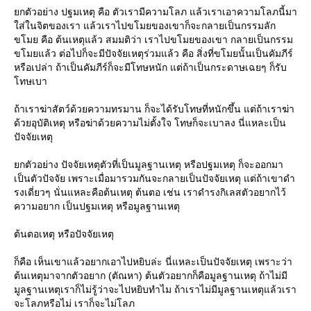
กตัวอย่าง ปฐมเหตุ คือ ตัวเรามีความโลภ แล้วเราเอาความโลภนี้มา
ส่ในจิตของเรา แล้วเราไปขโมยของเขาก็จะกลายเป็นกรรมลัก
ขโมย คือ ต้นเหตุแล้ว สมมติว่า เราไปขโมยของเขา กลายเป็นกรรม
ขโมยแล้ว ต่อไปก็จะมีปัจจัยเหตุร่วมแล้ว คือ สิ่งที่ขโมยนั้นเป็นคัมภีร์
หรือเปล่า ถ้าเป็นคัมภีร์ก็จะมีโทษหนัก แต่ถ้าเป็นกระดาษเฉยๆ ก็รับ
ทษเบา
ถ้าเราฆ่าสัตว์ด้วยความทรมาน ก็จะได้รับโทษที่หนักขึ้น แต่ถ้าเราฆ่า
ด้วยอุบัติเหตุ หรือฆ่าด้วยความไม่ตั้งใจ โทษก็จะเบาลง นี่แหละเป็น
ปัจจัยเหตุ
กตัวอย่าง ปัจจัยเหตุตัวที่เป็นมูลฐานเหตุ หรือปฐมเหตุ ก็จะออกมา
เป็นตัวปัจจัย เพราะเมื่อมารวมกันจะกลายเป็นปัจจัยเหตุ แต่ถ้าเขาดำ
รงเดี่ยวๆ นั่นแหละคือต้นเหตุ ต้นตอ เช่น เราดำรงกิเลสตัวอยากไว้
ความอยาก เป็นปฐมเหตุ หรือมูลฐานเหตุ
ต้นตอเหตุ หรือปัจจัยเหตุ
ก็คือ เห็นเขาแล้วอยากเอาไปหยิบล่ะ นี่แหละเป็นปัจจัยเหตุ เพราะว่า
ต้นเหตุมาจากตัวอยาก (ตัณหา) ต้นตัวอยากก็คือมูลฐานเหตุ ถ้าไม่มี
มูลฐานเหตุเราก็ไม่รู้ว่าจะไปหยิบทำไม ถ้าเราไม่มีมูลฐานเหตุแล้วเรา
จะโลภหรือไม่ เราก็จะไม่โลภ