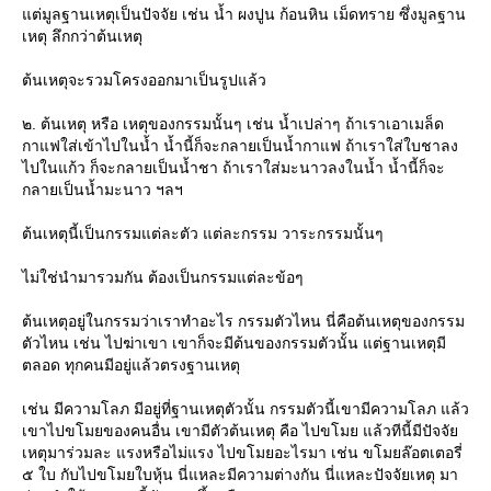
ต่มูลฐานเหตุเป็นปัจจัย เช่น น้ำ ผงปูน ก้อนหิน เม็ดทราย ซึ่งมูลฐาน
เหตุ ลึกกว่าต้นเหตุ
ต้นเหตุจะรวมโครงออกมาเป็นรูปแล้ว
๒. ต้นเหตุ หรือ เหตุของกรรมนั้นๆ เช่น น้ำเปล่าๆ ถ้าเราเอาเมล็ด
กาแฟใส่เข้าไปในน้ำ น้ำนี้ก็จะกลายเป็นน้ำกาแฟ ถ้าเราใส่ใบชาลง
ไปในแก้ว ก็จะกลายเป็นน้ำชา ถ้าเราใส่มะนาวลงในน้ำ น้ำนี้ก็จะ
กลายเป็นน้ำมะนาว ฯลฯ
ต้นเหตุนี้เป็นกรรมแต่ละตัว แต่ละกรรม วาระกรรมนั้นๆ
ไม่ใช่นำมารวมกัน ต้องเป็นกรรมแต่ละข้อๆ
ต้นเหตุอยู่ในกรรมว่าเราทำอะไร กรรมตัวไหน นี่คือต้นเหตุของกรรม
ตัวไหน เช่น ไปฆ่าเขา เขาก็จะมีต้นของกรรมตัวนั้น แต่ฐานเหตุมี
ตลอด ทุกคนมีอยู่แล้วตรงฐานเหตุ
เช่น มีความโลภ มีอยู่ที่ฐานเหตุตัวนั้น กรรมตัวนี้เขามีความโลภ แล้ว
เขาไปขโมยของคนอื่น เขามีตัวต้นเหตุ คือ ไปขโมย แล้วทีนี้มีปัจจั
เหตุมาร่วมละ แรงหรือไม่แรง ไปขโมยอะไรมา เช่น ขโมยล๊อตเตอรี่
๕ ใบ กับไปขโมยใบหุ้น นี่แหละมีความต่างกัน นี่แหละปัจจัยเหตุ มา