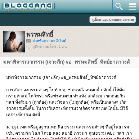
พรหมสิทธิ์
ฝากข้อความหลังไมค์
ผู้ติดตามบล็อก : 1 คน
มหาพิจารณากรรม (เจาะลึก) #อ_พรหมสิทธิ์_ทิพย์ธาดาวงศ์
มหาพิจารณากรรม (เจาะลึก) #อ_พรหมสิทธิ์_ทิพย์ธาดาวงศ์
การเกิดของกรรมต่างๆ ไปทำบุญ ช่วยเหลือคนตกน้ำ ตักน้ำให้ดื่ม
กราบตักแม่ ไหว้พระ หรือฆ่าคนตาย ทำแท้ง แกล้งเขา ชกต่อยกัน
ฯลฯ ทั้งสัมมา (ถูกต้อง) และมิจฉา (ไม่ถูกต้อง) หรือเป็นกลางๆ เกิด
จากกรรมทั้งสิ้น ในการวิเคราะห์กรรมว่าเกิดจากสาเหตุใดนั้น มีวิธี
เคราะห์กรรม ดังนี้
๑. ปฐมเหตุ หรือมูลฐานเหตุ คือ ธรรม และกรรมต่างๆ ที่อยู่ในธรรม
เช่น ความรัก โลภ โกรธ หลง สมาธิ ภาวนา คุณธรรม ตบะ ฯลฯ เรา