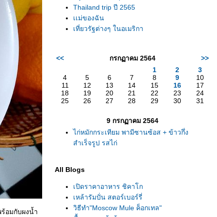
Thailand trip ปี 2565
เเม่ของฉัน
เที่ยวรัฐต่างๆ ในอเมริกา
<<
กรกฏาคม 2564
>>
1
2
3
4
5
6
7
8
9
10
11
12
13
14
15
16
17
18
19
20
21
22
23
24
25
26
27
28
29
30
31
9 กรกฏาคม 2564
ไก่หมักกระเทียม พามีซานซ้อส + ข้าวกึ่ง
สำเร็จรูป รสไก่
All Blogs
เปิดราคาอาหาร ชิคาโก
เหล้ารัมปั่น สตอร์เบอร์รี่
วิธีทำ"Moscow Mule ค็อกเทล"
พร้อมกับผงน้ำ