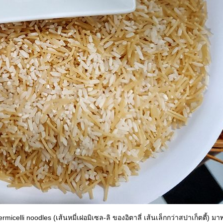
elli noodles (เส้นหมี่เฝอมิเซล-ลิ ของอิตาลี่ เส้นเล็กกว่าสปาเก็ตตี้) มา