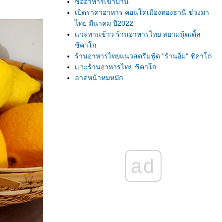
ซื้ออาหารเข้าบ้าน
เปิดราคาอาหาร คอนโดเมืองทองธานี ช่วงมา
ไทย มีนาคม ปี2022
เเวะทานข้าว ร้านอาหารไทย สยามนู้ดเดิ้ล
ชิคาโก
ร้านอาหารไทยแนวสตรีมฟู้ด "ร้านอิ่ม" ชิคาโก
เเวะร้านอาหารไทย ชิคาโก
ลาดหน้าหมูหมัก
มาซื้อของกิน ที่เวียดนามทาวน์ ชิคาโก
เนื้อหมูที่อเมริกา ราคาเท่าไร? เเพงมั้ย มาดูกัน!
ชาเขียวเย็น
เเหนมเนือง เวียดนาม
เเหนมเนือง ผงโลโบ
ร้านค้าที่เมืองไทย เเจก"ปฏิทินปีใหม่" หรือยัง?
ร้านซุปเปอร์มาเกตไทย ชิคาโก หลังโควิด 19
ad
ชีสเค้กชาไทย หน้านิ่ม
เค้กชาเขียวมัชชะ ใส้ถั่วเเดง
ช้อปปิ้งอาหารฝรั่งประจำอาทิตย์
อาหารไทยไกลบ้าน เเบบง่ายๆ
สั่งซื้อ"อุปกรณ์ตกเเต่งเค้ก"ออนไลน์ ได้ของตรง
ปกมั้ย? มาดูกัน!