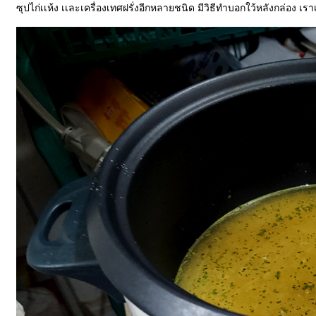
ซุปไก่เเห้ง เเละเครื่องเทศฝรั่งอีกหลายชนิด มีวิธีทำบอกใว้หลังกล่อง 