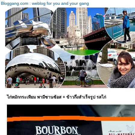
Bloggang.com : weblog for you and your gang
ไก่หมักกระเทียม พามีซานซ้อส + ข้าวกึ่งสำเร็จรูป รสไก่