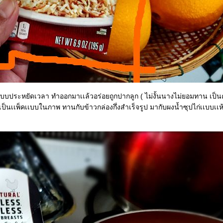
เเบบประหยัดเวลา ทำออกมาเเล้วอร่อยถูกปากลูก ( ไม่งั้นนางไม่ยอมทาน เป็น
็นเเพ็คเเบบในภาพ ทานกับข้าวกล่องกึ่งสำเร็จรูป มากับผงน้ำซุปไก่เเบบเเห้