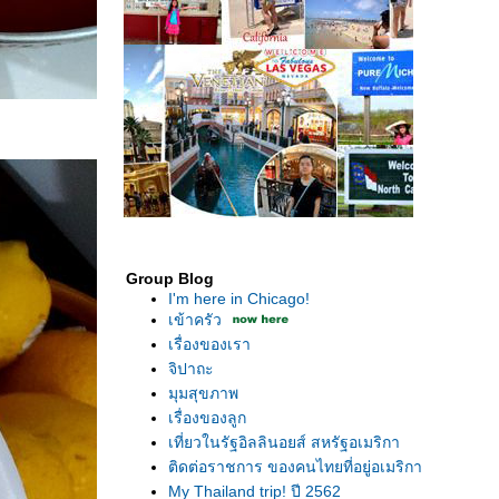
Group Blog
I'm here in Chicago!
เข้าครัว
เรื่องของเรา
จิปาถะ
มุมสุขภาพ
เรื่องของลูก
เที่ยวในรัฐอิลลินอยส์ สหรัฐอเมริกา
ติดต่อราชการ ของคนไทยที่อยู่อเมริกา
My Thailand trip! ปี 2562