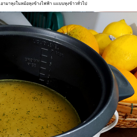
เราเอามาหุงในหม้อหุงข้างไฟฟ้า แแบบหุงข้าวทั่วไป