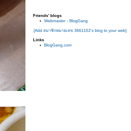
เค้กใบเตยมะพร้าวอ่อน
Assi plaza ซุปเปอร์มาเกตเกาหลี ที่ชิคาโก
Friends' blogs
ไปซื้อของ ร้านซุปเปอร์มาเกต เกาหลี "H mart"
Webmaster - BlogGang
ชิคาโก
[Add สมาชิกหมายเลข 3661152's blog to your web]
tripadvisor ชวนมาชิม "ร้านอาหารไทย"
ชิคาโก อเมริกา
Links
ไก่หมักกระเทียม พามีซานซ้อส + ข้าวกึ่ง
BlogGang.com
สำเร็จรูป รสไก่
"โอริโอ้" เเพนเค้ก
เพนนี มักกะโรนี ซอสเพสโต้ (Pesto sauce)
ป้งเเพนเค้กสำเร็จรูป
ซื้อของกินเข้าบ้าน ที่ร้านซุปเปอร์มาเกตฝรั่ง
"จิว ออสโก" สหรัฐอเมริกา
เเกงเขียวหวาน เมดอิน สหรัฐอเมริกา!
ซื้อเครื่องคั้นน้ำส้มใหม่
"ร้านตลาดไทย" ชิคาโก สหรัฐอเมริกา
ทำน้ำส้ม จากน้ำส้มเข้มข้น เเช่เเข็ง
ไมโครเวฟ "ป๊อปคอร์น"
ซื้อกับข้าวเข้าบ้าน - ประจำอาทิตย์
ชามะนาว (สูตรใส่เบกกิ้งโซดา)