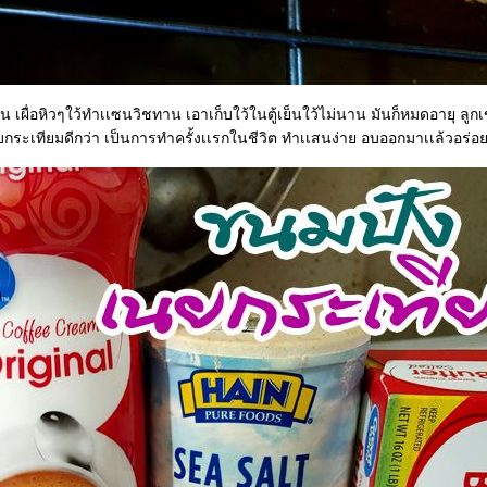
็น เผื่อหิวๆใว้ทำเเซนวิชทาน เอาเก็บใว้ในตู้เย็นใว้ไม่นาน มันก็หมดอายุ ลูกเ
กระเทียมดีกว่า เป็นการทำครั้งเเรกในชีวิต ทำเเสนง่าย อบออกมาเเล้วอร่อ