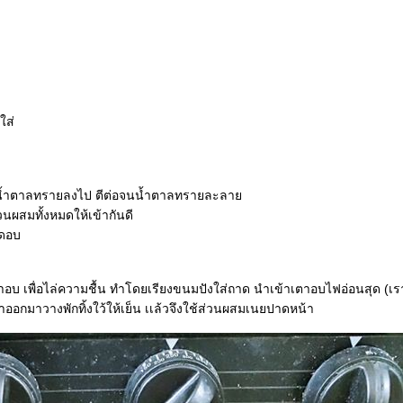
ใส่
จึงใส่น้ำตาลทรายลงไป ตีต่อจนน้ำตาลทรายละลา
วนผสมทั้งหมดให้เข้ากันดี
าดอบ
นเตาอบ เพื่อไล่ความชื้น ทำโดยเรียงขนมปังใส่ถาด นำเข้าเตาอบไฟอ่อนสุด (เ
ออกมาวางพักทิ้งใว้ให้เย็น เเล้วจึงใช้ส่วนผสมเนยปาดหน้า