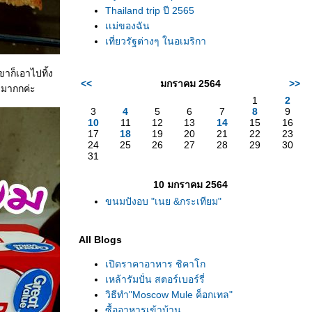
Thailand trip ปี 2565
เเม่ของฉัน
เที่ยวรัฐต่างๆ ในอเมริกา
ขาก็เอาไปทิ้ง
<<
มกราคม 2564
>>
ยมากกค่ะ
1
2
3
4
5
6
7
8
9
10
11
12
13
14
15
16
17
18
19
20
21
22
23
24
25
26
27
28
29
30
31
10 มกราคม 2564
ขนมปังอบ "เนย &กระเทียม"
All Blogs
เปิดราคาอาหาร ชิคาโก
เหล้ารัมปั่น สตอร์เบอร์รี่
วิธีทำ"Moscow Mule ค็อกเทล"
ซื้ออาหารเข้าบ้าน