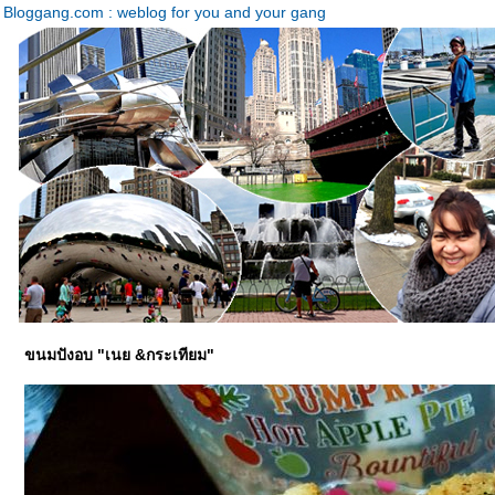
Bloggang.com : weblog for you and your gang
ขนมปังอบ "เนย &กระเทียม"