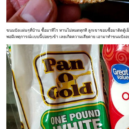
ขนมปังเเผ่นๆที่บ้าน ซื้อมาทีไร ทานไม่หมดทุกที ลูกเขาชอบซื้อมาติดตู้เย
พอมีเหตุการณ์เเบบนี้บ่อยๆเข้า เลยเกิดความเสียดาย เอามาทำขนมปังอบ