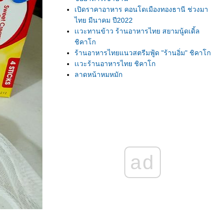
เปิดราคาอาหาร คอนโดเมืองทองธานี ช่วงมา
ไทย มีนาคม ปี2022
เเวะทานข้าว ร้านอาหารไทย สยามนู้ดเดิ้ล
ชิคาโก
ร้านอาหารไทยแนวสตรีมฟู้ด "ร้านอิ่ม" ชิคาโก
เเวะร้านอาหารไทย ชิคาโก
ลาดหน้าหมูหมัก
มาซื้อของกิน ที่เวียดนามทาวน์ ชิคาโก
เนื้อหมูที่อเมริกา ราคาเท่าไร? เเพงมั้ย มาดูกัน!
ชาเขียวเย็น
เเหนมเนือง เวียดนาม
เเหนมเนือง ผงโลโบ
ร้านค้าที่เมืองไทย เเจก"ปฏิทินปีใหม่" หรือยัง?
ร้านซุปเปอร์มาเกตไทย ชิคาโก หลังโควิด 19
ad
ชีสเค้กชาไทย หน้านิ่ม
เค้กชาเขียวมัชชะ ใส้ถั่วเเดง
ช้อปปิ้งอาหารฝรั่งประจำอาทิตย์
อาหารไทยไกลบ้าน เเบบง่ายๆ
สั่งซื้อ"อุปกรณ์ตกเเต่งเค้ก"ออนไลน์ ได้ของตรง
ปกมั้ย? มาดูกัน!