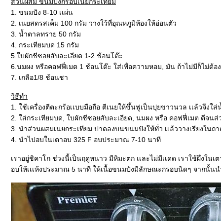
ส่วนผสม ขนมปังกรอบเนยกระเทียม
1. ขนมปัง 8-10 เเผ่น
2. เนยสดรสเค็ม 100 กรัม วางใว้ที่อุณหภูมิห้องให้อ่อนตัว
3. น้ำตาลทราย 50 กรัม
4. กระเทียมบด 15 กรัม
5.ใบผักชีซอยสับละเอียด 1-2 ช้อนโต๊ะ
6.นมผง หรือคอฟฟี่เมต 1 ช้อนโต๊ะ ใส่เพื่อความหอม, มัน ถ้าไม่มีก็ไม่ต้อง
7. เกลือ1/8 ช้อนชา
วิธีทำ
1. ใช้เครื่องตีตะกร้อเเบบมือถือ ตีเนยให้ขึ้นฟูเป็นปุยขาวนวล เเล้ว
2. ใส่กระเทียมบด, ใบผักชีซอยสับละเอียด, นมผง หรือ คอฟฟี่เมต ตีจนส่
3. นำส่วนผสมเนยกระเทียม ปาดลงบนขนมปังให้ทั่ว เเล้ววางเรียงในถ
4. นำไปอบในเตาอบ 325 F อบประมาณ 7-10 นาที
เราอยู่ชิคาโก ช่วงนี้เป็นฤดูหนาว มีหิมะตก เเละไม่มีเเดด เราใช้ผึ่งใ
อบให้เเเห้งประมาณ 5 นาที ให้เนื้อขนมปังมีลักษณะกรอบนิดๆ จากนั้นนำ