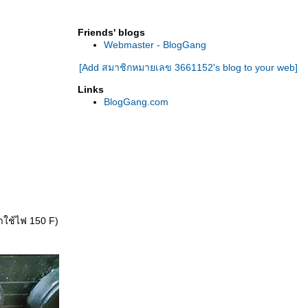
เค้กใบเตยมะพร้าวอ่อน
Assi plaza ซุปเปอร์มาเกตเกาหลี ที่ชิคาโก
Friends' blogs
ไปซื้อของ ร้านซุปเปอร์มาเกต เกาหลี "H mart"
Webmaster - BlogGang
ชิคาโก
[Add สมาชิกหมายเลข 3661152's blog to your web]
tripadvisor ชวนมาชิม "ร้านอาหารไทย"
ชิคาโก อเมริกา
Links
ไก่หมักกระเทียม พามีซานซ้อส + ข้าวกึ่ง
BlogGang.com
สำเร็จรูป รสไก่
"โอริโอ้" เเพนเค้ก
เพนนี มักกะโรนี ซอสเพสโต้ (Pesto sauce)
ป้งเเพนเค้กสำเร็จรูป
ซื้อของกินเข้าบ้าน ที่ร้านซุปเปอร์มาเกตฝรั่ง
"จิว ออสโก" สหรัฐอเมริกา
เเกงเขียวหวาน เมดอิน สหรัฐอเมริกา!
ซื้อเครื่องคั้นน้ำส้มใหม่
ราใช้ไฟ 150 F)
"ร้านตลาดไทย" ชิคาโก สหรัฐอเมริกา
ทำน้ำส้ม จากน้ำส้มเข้มข้น เเช่เเข็ง
ไมโครเวฟ "ป๊อปคอร์น"
ซื้อกับข้าวเข้าบ้าน - ประจำอาทิตย์
ชามะนาว (สูตรใส่เบกกิ้งโซดา)