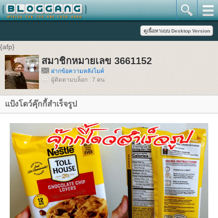
{afp}
สมาชิกหมายเลข 3661152
ฝากข้อความหลังไมค์
ผู้ติดตามบล็อก : 7 คน
แป้งโดว์คุ๊กกี้สำเร็จรูป