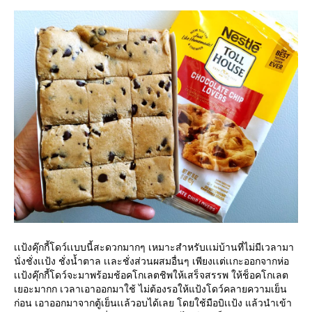
เเป้งคุ๊กกี้โดว์เเบบนี้สะดวกมากๆ เหมาะสำหรับเเม่บ้านที่ไม่มีเวลามา
นั่งชั่งเเป้ง ชั่งน้ำตาล เเละชั่งส่วนผสมอื่นๆ เพียงเเต่เเกะออกจากห่อ
เเป้งคุ๊กกี้โดว์จะมาพร้อมช้อคโกเลตชิพให้เสร็จสรรพ ให้ช็อคโกเลต
เยอะมากก เวลาเอาออกมาใช้ ไม่ต้องรอให้แป้งโดว์คลายความเย็น
ก่อน เอาออกมาจากตู้เย็นเเล้วอบได้เลย โดยใช้มือบิเเป้ง แล้วนำเข้า