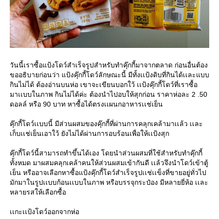
วันนี้เราซื้อแป้งโดว์สำเร็จรูปสำหรับทำคุ๊กกี้มาจากตลาด ก่อนอื่นต้อง
ขออธิบายก่อนว่า แป้งคุ๊กกี้โดว์ลักษณะนี้ มีทั้งเเป้งดิบที่กินได้เเละแบบ
กินไม่ได้ ต้องอ่านบนห่อ เขาจะเขียนบอกใว้ เเป้งคุ๊กกี้โดว์ที่เราซื้อ
มาเเบบในภาพ กินไม่ได้ค่ะ ต้องนำไปอบให้สุกก่อน ราคาห่อละ 2 .50
ดอลล์ หรือ 90 บาท หาซื้อได้ตรงเเผนกอาหารเเช่เย็น
คุ๊กกี้โดว์เเบบนี้ มีส่วนผสมของคุ๊กกี้ที่ผ่านการคลุกเคล้ามาเเล้ว เเละ
เก็บเเช่เย็นเอาใว้ ยังไม่ได้ผ่านการอบร้อนเพื่อให้เเป้งสุก
คุ๊กกี้โดว์นี้สามารถทำขึ้นได้เอง โดยนำส่วนผสมที่ใช้สำหรับทำคุ๊กกี้
ทั้งหมด มาผสมคลุกเคล้าคนให้ส่วนผสมเข้ากันดี เเล้วจึงนำโดว์เข้าตู้
เย็น หรืออาจเลือกหาซื้อแป้งคุ๊กกี้โดว์สำเร็จรูปเเช่เเข็งที่ขายอยู่ทั่วไป
มักมาในรูปเเบบก้อนเเบบในภาพ หรือบรรจุกระป๋อง มีหลายยี่ห้อ เเละ
หลายรสให้เลือกซื้อ
เเกะเเป้งโดว์ออกจากห่อ