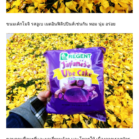
ขนมเค้กโมจิ รสอูเบ เมดอินฟิลิปปินส์เช่นกัน หอม นุ่ม อร่อย