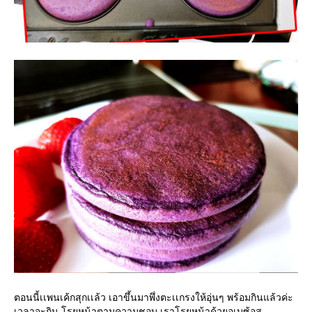
ตอนนี้เเพนเค้กสุกเเล้ว เอาขึ้นมาพึ่งตะเเกรงให้อุ่นๆ พร้อมกินแล้วค่ะ
เวลาจะกิน โรยหน้าตามความชอบ เราโรยหน้าด้วยอูเบซ้อส