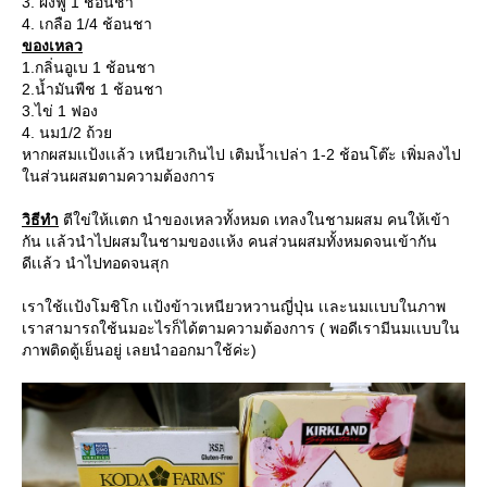
3. ผงฟู 1 ช้อนชา
4. เกลือ 1/4 ช้อนชา
ของเหลว
1.กลิ่นอูเบ 1 ช้อนชา
2.น้ำมันพืช 1 ช้อนชา
3.ไข่ 1 ฟอง
4. นม1/2 ถ้วย
หากผสมเเป้งเเล้ว เหนียวเกินไป เติมน้ำเปล่า 1-2 ช้อนโต๊ะ เพิ่มลงไป
ในส่วนผสมตามความต้องการ
วิธีทำ
ตีใข่ให้เเตก นำของเหลวทั้งหมด เทลงในชามผสม คนให้เข้า
กัน เเล้วนำไปผสมในชามของเเห้ง คนส่วนผสมทั้งหมดจนเข้ากัน
ดีเเล้ว นำไปทอดจนสุก
เราใช้เเป้งโมชิโก เเป้งข้าวเหนียวหวานญี่ปุ่น เเละนมเเบบในภาพ
เราสามารถใช้นมอะไรก็ได้ตามความต้องการ ( พอดีเรามีนมเเบบใน
ภาพติดตู้เย็นอยู่ เลยนำออกมาใช้ค่ะ)