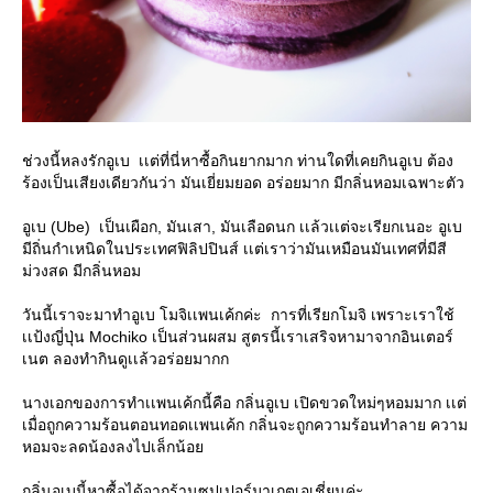
ช่วงนี้หลงรักอูเบ เเต่ที่นี่หาซื้อกินยากมาก ท่านใดที่เคยกินอูเบ ต้อง
ร้องเป็นเสียงเดียวกันว่า มันเยี่ยมยอด อร่อยมาก มีกลิ่นหอมเฉพาะตัว
อูเบ (Ube) เป็นเผือก, มันเสา, มันเลือดนก เเล้วเเต่จะเรียกเนอะ อูเบ
มีถิ่นกำเหนิดในประเทศฟิลิปปินส์ เเต่เราว่ามันเหมือนมันเทศที่มีสี
ม่วงสด มีกลิ่นหอม
วันนี้เราจะมาทำอูเบ โมจิเเพนเค้กค่ะ การที่เรียกโมจิ เพราะเราใช้
เเป้งญี่ปุ่น Mochiko เป็นส่วนผสม สูตรนี้เราเสริจหามาจากอินเตอร์
เนต ลองทำกินดูเเล้วอร่อยมากก
นางเอกของการทำเเพนเค้กนี้คือ กลิ่นอูเบ เปิดขวดใหม่ๆหอมมาก เเต่
เมื่อถูกความร้อนตอนทอดเเพนเค้ก กลิ่นจะถูกความร้อนทำลาย ความ
หอมจะลดน้องลงไปเล็กน้อย
กลิ่นอูเบนี้หาซื้อได้จากร้านซุปเปอร์มาเกตเอเชี่ยนค่ะ