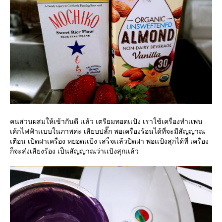
คนส่วนผสมให้เข้ากันดี เเล้ว เตรียมทอดเเป้ง เราใช้เครื่องทำเเพน
เค้กไฟฟ้าเเบบในภาพค่ะ เสียบปลั๊ก พอเครื่องร้อนได้ที่จะมีสัญญาณ
เตือน เปิดฝาเครื่อง หยอดเเป้ง เสร็จเเล้วปิดฝา พอเเป้งสุกได้ที่ เครื่อง
ก็จะส่งเสียงร้อง เป็นสัญญาณว่าเเป้งสุกเเล้ว