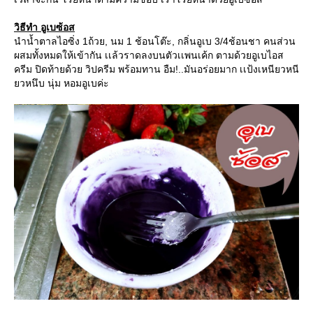
วิธีทำ อูเบซ้อส
นำน้ำตาลไอซิ่ง 1ถ้วย, นม 1 ช้อนโต๊ะ, กลิ่นอูเบ 3/4ช้อนชา คนส่วน
ผสมทั้งหมดให้เข้ากัน เเล้วราดลงบนตัวเเพนเค้ก ตามด้วยอูเบไอส
ครีม ปิดท้ายด้วย วิปครีม พร้อมทาน อืม!..มันอร่อยมาก เเป้งเหนียวหนี
ยวหนึบ นุ่ม หอมอูเบค่ะ