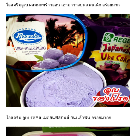
ไอสครีมอูเบ ผสมมะพร้าวอ่อน เอามาวางบนเเพนเค้ก อร่อยมาก
ไอสครีม อูเบ รสชีส เมดอินฟิลิปินส์ กินเเล้วฟิน อร่อยมากก