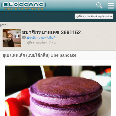
{afp}
สมาชิกหมายเลข 3661152
ฝากข้อความหลังไมค์
ผู้ติดตามบล็อก : 7 คน
อูเบ เเพนเค้ก (เเบบใช้กลิ่น) Ube pancake