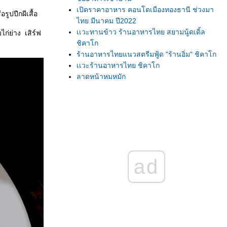
เปิดราคาอาหาร คอนโดเมืองทองธานี ช่วงมา
รูปปีกผีเสื้อ
ไทย มีนาคม ปี2022
เเวะทานข้าว ร้านอาหารไทย สยามนู้ดเดิ้ล
ก่ย่าง เสิร์ฟ
ชิคาโก
ร้านอาหารไทยแนวสตรีมฟู้ด "ร้านอิ่ม" ชิคาโก
เเวะร้านอาหารไทย ชิคาโก
ลาดหน้าหมูหมัก
มาซื้อของกิน ที่เวียดนามทาวน์ ชิคาโก
เนื้อหมูที่อเมริกา ราคาเท่าไร? เเพงมั้ย มาดูกัน!
ชาเขียวเย็น
เเหนมเนือง เวียดนาม
เเหนมเนือง ผงโลโบ
ร้านค้าที่เมืองไทย เเจก"ปฏิทินปีใหม่" หรือยัง?
ร้านซุปเปอร์มาเกตไทย ชิคาโก หลังโควิด 19
ad
ชีสเค้กชาไทย หน้านิ่ม
เค้กชาเขียวมัชชะ ใส้ถั่วเเดง
ช้อปปิ้งอาหารฝรั่งประจำอาทิตย์
อาหารไทยไกลบ้าน เเบบง่ายๆ
สั่งซื้อ"อุปกรณ์ตกเเต่งเค้ก"ออนไลน์ ได้ของตรง
ปกมั้ย? มาดูกัน!