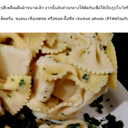
่เหลี่ยมผืนผ้าขนาดเล็ก จากนั้นจับส่วนกลางให้ติดกันเพื่อให้เป็นรูปโบว์หรือ
ดครีม, ซอสมะเขือเทศสด หรือซอสเนื้อชีส เช่นซอส alfredo เสิร์ฟพร้อมกับไ