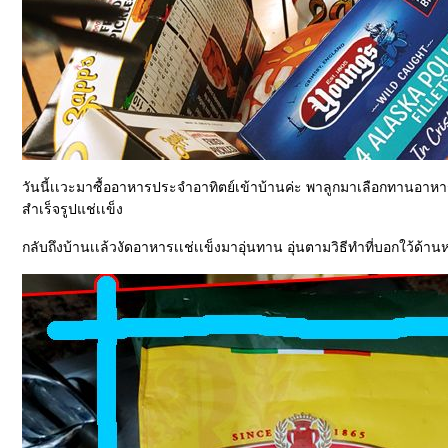
วันนี้เเวะมาซื้ออาหารประจำอาทิตย์เข้าบ้านค่ะ พาลูกมาเลือกทานอาห
สำเร็จรูปแช่เเข็ง
กลับถึงบ้านเเล้วงัดอาหารเเช่เเข็งมาอุ่นทาน อุ่นตามวิธีทำที่บอกใว้ด้าน