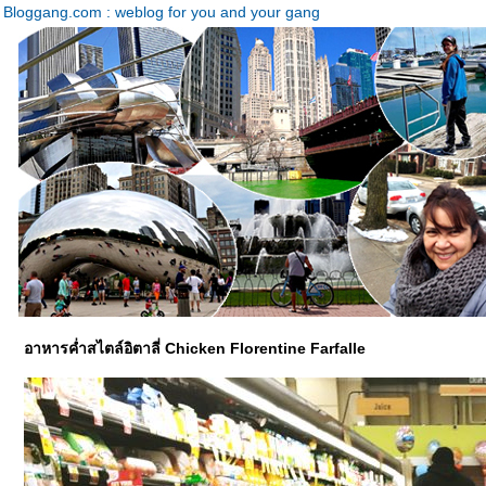
Bloggang.com : weblog for you and your gang
อาหารค่ำสไตล์อิตาลี่ Chicken Florentine Farfalle