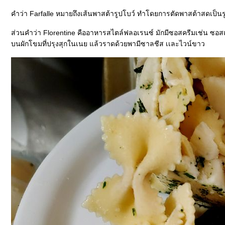
คำว่า Farfalle หมายถึงเส้นพาสต้ารูปโบว์ ทำโดยการตัดพาสต้าสดเป็นรูปสี
ส่วนคำว่า Florentine คืออาหารสไตล์ฟลอเรนซ์ มักมีซอสครีมเช่น ซอสเห็
บนผักโขมที่ปรุงสุกในเนย แล้วราดด้วยพามีซาลชีส เเละไวน์ขาว