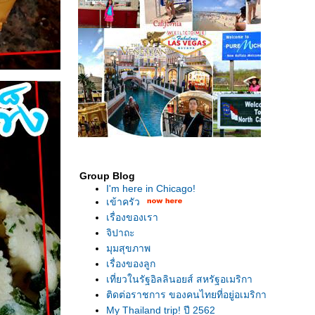
Group Blog
I'm here in Chicago!
เข้าครัว
เรื่องของเรา
จิปาถะ
มุมสุขภาพ
เรื่องของลูก
เที่ยวในรัฐอิลลินอยส์ สหรัฐอเมริกา
ติดต่อราชการ ของคนไทยที่อยู่อเมริกา
My Thailand trip! ปี 2562