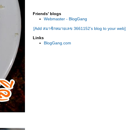
เค้กใบเตยมะพร้าวอ่อน
Assi plaza ซุปเปอร์มาเกตเกาหลี ที่ชิคาโก
Friends' blogs
ไปซื้อของ ร้านซุปเปอร์มาเกต เกาหลี "H mart"
Webmaster - BlogGang
ชิคาโก
[Add สมาชิกหมายเลข 3661152's blog to your web]
tripadvisor ชวนมาชิม "ร้านอาหารไทย"
ชิคาโก อเมริกา
Links
ไก่หมักกระเทียม พามีซานซ้อส + ข้าวกึ่ง
BlogGang.com
สำเร็จรูป รสไก่
"โอริโอ้" เเพนเค้ก
เพนนี มักกะโรนี ซอสเพสโต้ (Pesto sauce)
ป้งเเพนเค้กสำเร็จรูป
ซื้อของกินเข้าบ้าน ที่ร้านซุปเปอร์มาเกตฝรั่ง
"จิว ออสโก" สหรัฐอเมริกา
เเกงเขียวหวาน เมดอิน สหรัฐอเมริกา!
ซื้อเครื่องคั้นน้ำส้มใหม่
"ร้านตลาดไทย" ชิคาโก สหรัฐอเมริกา
ทำน้ำส้ม จากน้ำส้มเข้มข้น เเช่เเข็ง
ไมโครเวฟ "ป๊อปคอร์น"
ซื้อกับข้าวเข้าบ้าน - ประจำอาทิตย์
ชามะนาว (สูตรใส่เบกกิ้งโซดา)