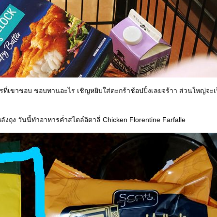
ารที่เขาชอบ ชอบทานอะไร เชิญหยิบใส่ตะกร้าช้อปปิ้งเลยจร้าา ส่วนใหญ่จะ
หลังถุง วันนี้ทำอาหารค่ำสไตล์อิตาลี่ Chicken Florentine Farfalle