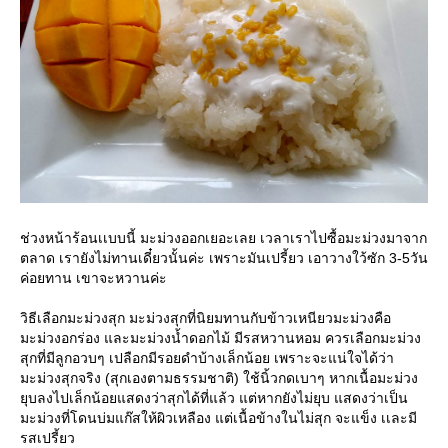
ช่วงหน้าร้อนเเบบนี้ มะม่วงออกเยอะเลย เวลาเราไปซื้อมะม่วงมาจาก
ตลาด เรายังไม่ทานเดี๋ยวนั้นค่ะ เพราะมันเปรี้ยว เอาวางใว้ซัก 3-5วัน
ค่อยทาน เขาจะหวานค่ะ
วิธีเลือกมะม่วงสุก มะม่วงสุกที่นิยมทานกับข้าวเหนียวมะม่วงคือ
มะม่วงอกร่อง และมะม่วงน้ำดอกไม้ มีรสหวานหอม ควรเลือกมะม่วง
สุกที่มีลูกอวบๆ เปลือกมีรอยดำบ้างเล็กน้อย เพราะจะแน่ใจได้ว่า
มะม่วงสุกจริง (สุกเองตามธรรมชาติ) ใช้นิ้วกดเบาๆ หากเนื้อมะม่วง
ยุบลงไปเล็กน้อยแสดงว่าสุกได้ที่แล้ว แต่หากยังไม่ยุบ แสดงว่าเป็น
มะม่วงที่โดนบ่มแก๊สให้ผิวเหลือง แต่เนื้อข้างในไม่สุก จะแข็ง เเละมี
รสเปรี้ยว