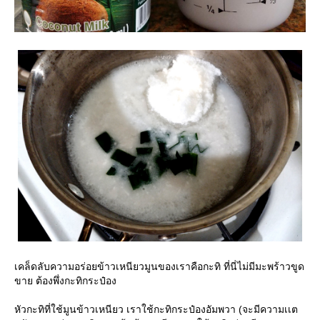
เคล็ดลับความอร่อยข้าวเหนียวมูนของเราคือกะทิ ที่นี่ไม่มีมะพร้าวขูด
ขาย ต้องพึ่งกะทิกระป๋อง
หัวกะทิที่ใช้มูนข้าวเหนียว เราใช้กะทิกระป๋องอัมพวา (จะมีความเเต