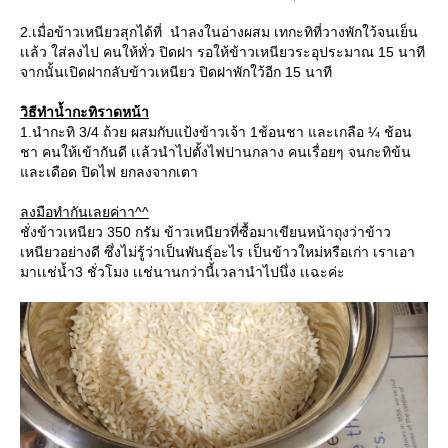
2.เมื่อข้าวเหนียวสุกได้ที่ นำลงในอ่างผสม เทกะทิที่วางพักใว้จนเย็น
เเล้ว ใส่ลงไป คนให้ทั่ว ปิดฝา รอให้ข้าวเหนียวระอุประมาณ 15 นาที
จากนั้นเปิดฝากลับข้าวเหนียว ปิดฝาพักใว้อีก 15 นาที
วิธีทำน้ำกะทิราดหน้า
1.นำกะทิ 3/4 ถ้วย ผสมกับแป้งข้าวเจ้า 1ช้อนชา และเกลือ ¼ ช้อน
ชา คนให้เข้ากันดี เเล้วนำไปตั้งไฟปานกลาง คนเรื่อยๆ จนกะทิข้น
และเดือด ปิดไฟ ยกลงจากเตา
ลงมือทำกันเลยค่าา^^
ชั่งข้าวเหนียว 350 กรัม ข้าวเหนียวที่ซื้อมาเขียนหน้าถุงว่าข้าว
เหนียวอย่างดี ซึ่งไม่รู้ว่าเป็นพันธุ์อะไร เป็นข้าวใหม่หรือเก่า เราเอา
มาเเช่น้ำ3 ชั่วโมง เเช่นานกว่านี้เวลานำไปนึ่ง เเฉะค่ะ