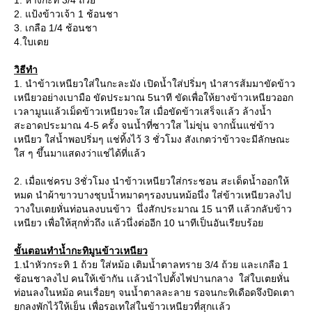
1. หางกะทิ 3/4 ถ้วย
2. แป้งข้าวเจ้า 1 ช้อนชา
3. เกลือ 1/4 ช้อนชา
4.ใบเตย
วิธีทำ
1. นำข้าวเหนียวใส่ในกะละมัง เปิดน้ำใส่ปริ่มๆ นำสารส้มมาขัดข้าว
เหนียวอย่างเบามือ ขัดประมาณ 5นาที ขัดเพื่อให้ยางข้าวเหนียวออก
เวลามูนแล้วเม็ดข้าวเหนียวจะใส เมื่อขัดข้าวเสร็จเเล้ว ล้างน้ำ
สะอาดประมาณ 4-5 ครั้ง จนน้ำที่ซาวใส ไม่ขุ่น จากนั้นแช่ข้าว
เหนียว ใส่น้ำพอปริ่มๆ แช่ทิ้งไว้ 3 ชั่วโมง สังเกตว่าข้าวจะมีลักษณะ
ใส ๆ ขึ้นมาแสดงว่าแช่ได้ที่แล้ว
2. เมื่อแช่ครบ 3ชั่วโมง นำข้าวเหนียวใส่กระชอน สะเด็ดน้ำออกให้
หมด นำผ้าขาวบางชุบน้ำหมาดๆรองบนหม้อนึ่ง ใส่ข้าวเหนียวลงไป
วางใบเตยหั่นท่อนลงบนข้าว นึ่งสักประมาณ 15 นาที เเล้วกลับข้าว
เหนียว เพื่อให้สุกทั่วถึง แล้วนึ่งต่ออีก 10 นาทีเป็นอันเรียบร้อย
ขั้นตอนทำน้ำกะทิมูนข้าวเหนียว
1.นำหัวกระทิ 1 ถ้วย ใส่หม้อ เติมน้ำตาลทราย 3/4 ถ้วย และเกลือ 1
ช้อนชาลงไป คนให้เข้ากัน เเล้วนำไปตั้งไฟปานกลาง ใส่ใบเตยหั่น
ท่อนลงในหม้อ คนเรื่อยๆ จนน้ำตาลละลาย รอจนกะทิเดือดจึงปิดเตา
ยกลงพักไว้ให้เย็น เพื่อรอเทใส่ในข้าวเหนียวที่สุกเเล้ว