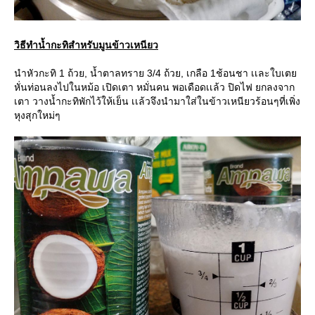
วิธีทำน้ำกะทิสำหรับมูนข้าวเหนียว
นำหัวกะทิ 1 ถ้วย, น้ำตาลทราย 3/4 ถ้วย, เกลือ 1ช้อนชา เเละใบเตย
หั่นท่อนลงไปในหม้อ เปิดเตา หมั่นคน พอเดือดเเล้ว ปิดไฟ ยกลงจาก
เตา วางน้ำกะทิพักไว้ให้เย็น เเล้วจึงนำมาใส่ในข้าวเหนียวร้อนๆที่เพิ่ง
หุงสุกใหม่ๆ