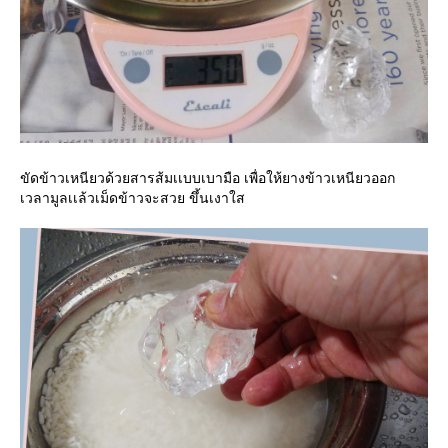
ขัดข้าวเหนียวด้วยสารส้มเเบบเบามือ เพื่อให้ยางข้าวเหนียวออก
เวลามูลเเล้วเม็ดข้าวจะสวย ขึ้นเงาใส