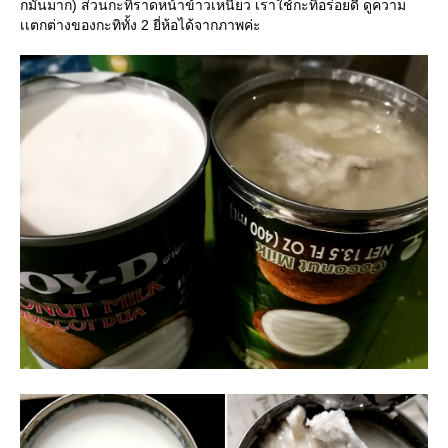
กมันมาก) ส่วนกะทิราดหน้าข้าวเหนียว เราใช้กะทิอร่อยดี ดูความ
เเตกต่างของกะทิทั้ง 2 ยี่ห้อได้จากภาพค่ะ