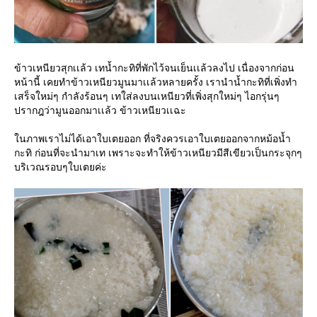
ข้าวเหนียวสุกเเล้ว เทน้ำกะทิที่พักไว้จนเย็นเเล้วลงไป เนื่องจากก่อน
หน้านี้ เคยทำข้าวเหนียวมูนมาเเล้วหลายครั้ง เรานำน้ำกะทิที่เพิ่งทำ
เสร็จใหม่ๆ กำลังร้อนๆ เทใส่ลงบนเหนียวที่เพิ่งสุกใหม่ๆ ไอกรุ่นๆ
ปรากฎว่ามูนออกมาเเล้ว ข้าวเหนียวเเฉะ
ในภาพเราไม่ได้เอาใบเตยออก ที่จริงควรเอาใบเตยออกจากหม้อน้ำ
กะทิ ก่อนที่จะนำมาเท เพราะจะทำให้ข้าวเหนียวมีสีเขียวเป็นกระจุกๆ
บริเวณรอบๆใบเตยค่ะ