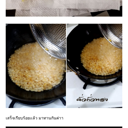
เสร็จเรียบร้อยเเล้ว มาทานกันค่าา