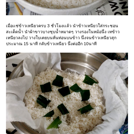
เมื่อเเช่ข้าวเหนียวครบ 3 ชั่วโมงเเล้ว นำข้าวเหนียวใส่กระชอน
สะเด็ดน้ำ นำผ้าขาวบางชุบน้ำหมาดๆ วางรองในหม้อนึ่ง เทข้าว
เหนียวลงไป วางใบเตยบนหั่นท่อนบนข้าว นึ่งจนข้าวเหนียวสุก
ประมาณ 15 นาที กลับข้าวเหนียว นึ่งต่ออีก 10นาที