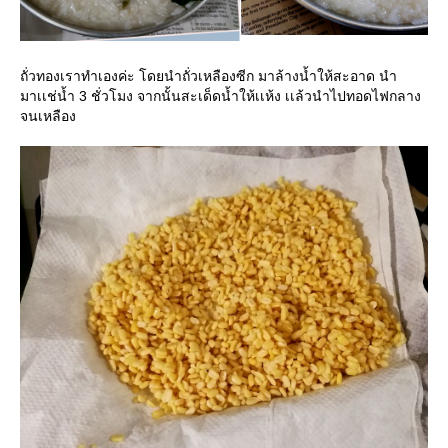
ถั่วทองเราทำเองค่ะ โดยนำถั่วเหลืองซีก มาล้างน้ำให้สะอาด นำ
มาเเช่น้ำ 3 ชั่วโมง จากนั้นสะเด็ดน้ำให้เเห้ง เเล้วนำไปทอดไฟกลาง
จนเหลือง