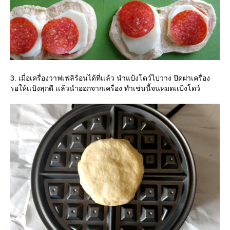
3. เมื่อเครื่องวาฟเฟลิร้อนได้ที่เเล้ว นำแป้งโดว์ไปวาง ปิดฝาเครื่อง
รอให้เเป้งสุกดี เเล้วนำออกจากเครื่อง ทำเช่นนี้จนหมดเเป้งโดว์