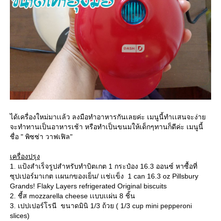
ได้เครื่องใหม่มาเเล้ว ลงมือทำอาหารกันเลยค่ะ เมนูนี้ทำเเสนจะง่าย
จะทำทานเป็นอาหารเช้า หรือทำเป็นขนมให้เด็กๆทานก็ดีค่ะ เมนูนี้
ชื่อ " พิซซ่า วาฟเฟิล"
เครื่องปรุง
1. แป้งสำเร็จรูปสำหรับทำบิตเกต 1 กระป๋อง 16.3 ออนซ์ หาซื้อที่
ซุปเปอร์มาเกต เเผนกของเย็น/ เเช่เเข็ง 1 can 16.3 oz Pillsbury
Grands! Flaky Layers refrigerated Original biscuits
2. ชี้ส mozzarella cheese เเบบเเผ่น 8 ชิ้น
3. เปปเปอร์โรนี ขนาดมินิ 1/3 ถ้วย ( 1/3 cup mini pepperoni
slices)