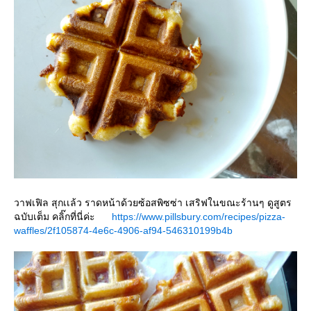
วาฟเฟิล สุกเเล้ว ราดหน้าด้วยซ้อสพิซซ่า เสริฟในขณะร้านๆ ดูสูตร
ฉบับเต็ม คลิ๊กที่นี่ค่ะ
https://www.pillsbury.com/recipes/pizza-
waffles/2f105874-4e6c-4906-af94-546310199b4b