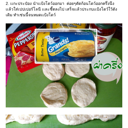
2. เเกะประป๋อง นำเเป้งโดว์ออกมา ค่อยๆตัดก้อนโดว์ออกครึ่งนึง
เเล้วใส่เปปเปอร์โลนี เเละชี้ตลงไป เสร็จเเล้วประกบเเป้งโดว์ใว้ดัง
เดิม ทำเช่นนี้จนหมดเเป้งโดว์