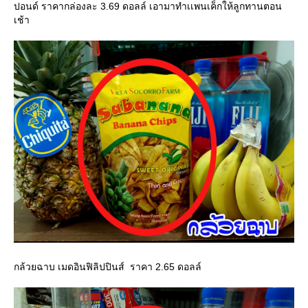
ปอนด์ ราคากล่องละ 3.69 ดอลล์ เอามาทำเเพนเค็กให้ลูกทานตอน
เช้า
กล้วยฉาบ เมดอินฟิลิปปินส์ ราคา 2.65 ดอลล์