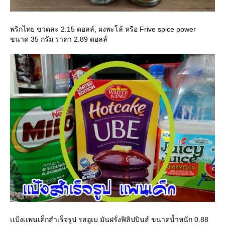
พริกไทย ขวดละ 2.15 ดอลล์, ผงพะโล้ หรือ Frive spice power
ขนาด 35 กรัม ราคา 2.89 ดอลล์
เเป้งเเพนเค็กสำเร็จรูป รสอูเบ มันฝรั่งฟิลิปปินส์ ขนาดน้ำหนัก 0.88