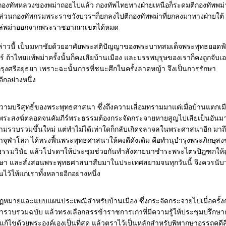
้นกองทัพหลวงของพม่าถอยไปแล้ว กองทัพไทยทางฝ่ายเหนือก็ระดมตีกองทัพพม่า
นกองทัพกรมพระราชวังบวรฯก็ยกลงไปตีกองทัพพม่าที่ยกลงมาทางฝ่ายใต้
ไล่พม่าออกจากพระราชอาณาเขตได้หมด
กล่าวนี้ เป็นมหาชัยด้วยอาศัยพระสติปัญญาของพระบาทสมเด็จพระพุทธยอดฟ
้าไทยแพ้พม่าครั้งนั้นก็คงเสียบ้านเมือง และบรรพบุรุษของเราก็คงถูกจับเ
กรุงศรีอยุธยา เพราะฉะนั้นการที่ชนะศึกในครั้งลาดหญ้า จึงเป็นการรักษา
ีกอย่างหนึ่ง
อความบริสุทธิ์ของพระพุทธศาสนา ซึ่งถึงความเสื่อมทรามมาแต่เมื่อบ้านแตกเม
เจ้าพระสงฆ์ตลอดจนคัมภีร์พระธรรมต้องกระจัดกระจายหายสูญไปเสียเป็นอันม
ยามรวบรวมขึ้นใหม่ แต่ทำไม่ได้เท่าใดก็กลับเกิดจลาจลในพระศาสนาอีก มาถ
ุฬาโลก ได้ทรงฟื้นพระพุทธศาสนาให้คงดีดังเดิม คือทำนุบำรุงพระภิกษุสงฆ
ะธรรมวินัย แล้วโปรดฯให้ประชุมช่วยกันทำสังคายนาชำระพระไตรปิฎฑกให้ถ
กษา และสั่งสอนพระพุทธศาสนาสืบมาในประเทศสยามจนทุกวันนี้ จึงควรนับว
ให้แก่เราทั้งหลายอีกอย่างหนึ่ง
อกฏหมายและแบบแผนประเพณีสำหรับบ้านเมือง ซึ่งกระจัดกระจายไปเมื่อครั้งก
ารวบรวมฉบับ แล้วทรงเลือกสรรข้าราชการเก่าที่มีความรู้ให้ประชุมปรึกษา
ขด้วยพระองค์เองเป็นที่สุด แล้วตราไว้เป็นหลักสำหรับพิพากษาอรรถคดีส