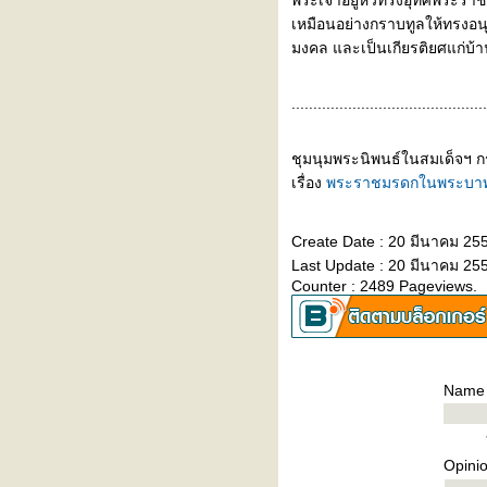
พระเจ้าอยู่หัวทรงอุทิศพระร
จดหมายเหตุเสด็จหว้ากอ ปีมะโรง
เหมือนอย่างกราบทูลให้ทรงอ
สัมฤทธิศก
มงคล และเป็นเกียรติยศแก่บ้านเ
รกมีอนามัยในเมืองไท
รกมีโรงพยาบาลในเมืองไทย -
.............................................
ศิริราชพยาบาล
พระราชพิธีคเชนทรัศวสนาน
ชุมนุมพระนิพนธ์ในสมเด็จฯ
พงศาวดารเมืองนครเชียงใหม่ เมือง
เรื่อง
พระราชมรดกในพระบาทส
นครลำปาง เมืองลำพูนไช
ผ่นดินสมเด็จพระนเรศวร
มหาราช
Create Date : 20 มีนาคม 25
ผ่นดินสมเด็จพระมหาธรรม
Last Update : 20 มีนาคม 25
ราชาธิราช
Counter : 2489 Pageviews.
ผ่นดินสมเด็จพระมหาจักรพรรดิ
ผ่นดินสมเด็จพระบรมไตรโลก
นาถ
ภูมิสถานกรุงศรีอยุธยา
Name
ตำนานกรุงศรีอยุธยา
ศึกคราวตีเมืองพม่า
ศึกเมืองทวา
Opini
ศึกพม่าที่นครลำปางและป่าซาง