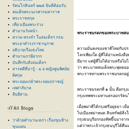
รัตนโกสินทร์ ๒๒๕ ยินดีต้อนรับ
สมเด็จพระนเรศวรมหาราช
พระราชสกุล
.............................................
เที่ยวเมืองพระร่วง
ตำนานวังหน้า
พระราชมรดกของพระบาทสมเด
ความ-ทรงจำ ในสมเด็จฯ กรม
พระยาดำรงราชานุภาพ
ความมั่นคงของชาติไทยกับปร
อธิบายเรื่องธงไท
ลกเพียงใด ผู้ที่ได้อ่านหนัง
ตำนานภาษีอากร
มีมาก แต่ผู้ที่ไม่ได้อ่านหร
บันทึกรับสั่งสมเด็จฯ
ว่า พระบาทสมเด็จพระพุทธยอดฟ้
สารคดีที่น่ารู้ - ม.จ.หญิงพูนพิศมั
พระราชทานพระราชมรดกอยู่ในก
ดิศกุล
พระจอมเกล้าพระจอมปราชญ์
เทศาภิบาล
พระราชมรดกที่ ๑ นั้น คือกรุงเท
สิมอีสาน
กรุงเทพพระมหานครอมรรัตนโกส
เมื่อพม่าตีได้กรุงศรีอยุธยา เ
ไปเมืองพม่าหมด สินทรัพย์สิ่งใ
กรุงธนบุรียกกองทัพขึ้นมาจากเ
ว่าด้วยตำนานเสภา เรื่องขุนช้าง
ต่ว่าพระเจ้ากรุงธนบุรีได้คื
ขุนแผน