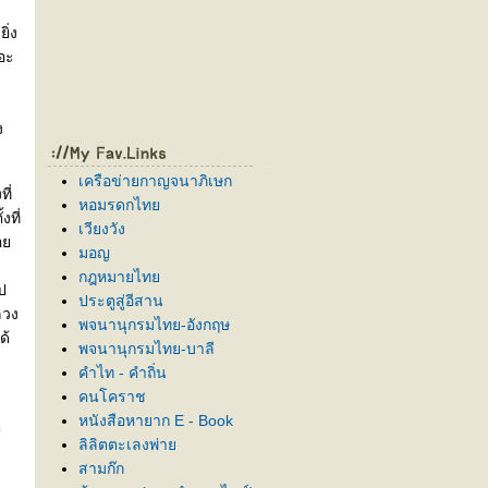
ล
ิ่ง
กอะ
ง
เครือข่ายกาญจนาภิเษก
ี่
หอมรดกไท
ที่
เวียงวัง
คอ
มอญ
กฎหมายไท
ป
ประตูสู่อีสาน
ลวง
พจนานุกรมไทย-อังกฤษ
ด้
พจนานุกรมไทย-บาลี
คำไท - คำถิ่น
คนโคราช
หนังสือหายาก E - Book
ี
ลิลิตตะเลงพ่า
สามก๊ก