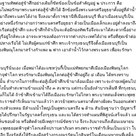
านทัพต่อสู่ข้าศึกอย่างเดิมก็ขัดข้องเป็นข้อสำคัญอยู่ ๒ ประการ คือ
ม่พอรักษาพระนครต่อสู้ข้าศึกได้ อีกข้อหนึ่งพระนครศรีอยุธยาตั้งอยู่ที่ลำน้
าถึงพระนครได้ง่าย จึงลงมาตั้งราชธานีที่เมืองธนบุรี ที่เอาเมืองธนบุรีเป็น
ย่างหนึ่งรักษาง่ายกว่าพระนครศรีอยุธยา ด้วยเป็นเมืองเล็กและอยู่ต่ำลงมาถึ
ือต่อสู้ข้าศึก และข้าศึกก็จำเป็นจะต้อมีกองทัพเรือจึงจะมาได้สะดวกนี้อย่าง
ุรีอยู่ใกล้ทะเล อาจจะหาของต้องการจากต่างประเทศได้ง่าย หรือที่สุดเข้าต่อส
งเรือได้ ไม่เสียผู้คนแก่ข้าศึก พระเจ้ากรุงธนบุรีจึงตั้งเมืองธนบุรีเป็น
องพิษณุโลกมาสร้างกำแพง ๒ ฟาก เอาลำน้ำไว้กลางพระนคร เพื่อจะรักษา
บุรีนั่นเอง เมื่อพม่าได้อะแซหวุ่นกี้เป็นแม่ทัพยกมาตีเมืองเมืองพิษณุโลก
ฬาโลก ทรงรักษาเมืองพิษณุโลกต่อสู้ข้าศึกอยู่ถึง ๔ เดือน ได้ทรงทราบ
างนั้น ลำบากในการที่จะต่อสู้เมื่อข้าศึกเข้ามาล้อมเมือง เพราะจะถ่ายเทผู้คนไป
ั้งนั้นทำสะพานข้ามแม่น้ำถึง ๓ สะพาน แต่กระนั้นยังลำบากเต็มที ที่กรุงธนบุร
ไม่ได้ ถ้าข้าศึกเข้ามาได้ถึงเมืองจะรักษาไม่ไกหว พระบาทสมเด็จพระพุทธ
ะราชดำริเห็นมานานแล้วว่า ควรย้ายพระนครมาตั้งทางฝั่งตะวันออกแต่ฟ
ู่ตรงหัวแหลม มีลำแม่น้ำใหญ่เป็นคูพระนครถึง ๒ ด้าน สันนิษฐานว่า ปัญหาเรื
ด้ปรึกษาในรัฐบาลครั้งกรุงธน และจะได้ตรวจทำแผนที่พิสูจน์เสร็จแล้ว แต
ห็นชอบด้วย หรือติดด้วยมีเหตุการณ์ขัดขวาง จึงระงับมาจนถึงเดือนเมษายน
พุทธยอดฟ้าจุฬาโลกเสด็จปราบดาภิเษก ทรงพระราชดำริเห็นเป็นแน่ว่า ใน
อีก จึงจรัสสั่งให้รีบลงมือสร้างกรุงอมรรัตนโกสินทร์ในเดือนเมษายนที่เสด็จ