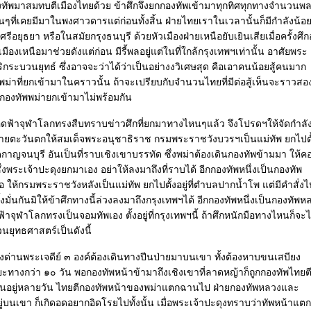
กองทัพมาสมทบตีเมืองไทยด้วย ข้าศึกจึงยกกองทัพเข้ามาทุกทิศทุกทางจำนวนพ
หนๆที่เคยมีมาในพงศาวดารแต่ก่อนทั้งสิ้น ฝ่ายไทยเราในเวลานั้นก็มีกำลังน้อยย
งศรีอยุธยา หรือในสมัยกรุงธนบุรี ด้วยหัวเมืองฝ่ายเหนือยับเยินเสียเมื่อครั้งศึ
เมืองเหนือมาช่วยดังแต่ก่อน มีรี้พลอยู่แต่ในที่ใกล้กรุงเทพฯเท่านั้น อาศัยพระ
ระบวนยุทธ์ ซึ่งอาจจะว่าได้ว่าเป็นอย่างงวิเศษสุด คือเอาคนน้อยสู้คนมาก
่าที่ยกเข้ามาในคราวนั้น ถ้าจะเปรียบกับจำนวนไทยที่มีต่อสู้เห็นจะราวสอ
ที่กองทัพพม่ายกเข้ามาไม่พร้อมกัน
ดฟ้าจุฬาโลกทรงสืบทราบข่าวศึกที่ยกมาทางไหนๆแล้ว จึงโปรดฯให้จัดกำลังท
พฝ่ายตะวันตกให้สมเด็จพระอนุชาธิราช กรมพระราชวังบวรฯเป็นแม่ทัพ ยกไปตั้ง
ญจนบุรี อันเป็นที่ราบเชิงเขาบรรทัด ซึ่งพม่าต้องเดินกองทัพข้ามมา ให้
งพระเจ้าปะดุงยกมาเอง อย่าให้ลงมาถึงที่ราบได้ อีกกองทัพหนึ่งเป็นกองทัพ
ือ ให้กรมพระราชวังหลังเป็นแม่ทัพ ยกไปตั้งอยู่ที่ตำบลปากน้ำโพ แต่มีคำสั่งไ
ตั้งมั่นกันมิให้ข้าศึกทางนี้ล่วงลงมาถึงกรุงเทพฯได้ อีกกองทัพหนึ่งเป็นกองทัพห
ุฬาโลกทรงเป็นจอมทัพเอง ตั้งอยู่ที่กรุงเทพฯนี้ ถ้าศึกหนักมือทางไหนก็จะไ
วนยุทธศาสตร์เป็นดังนี้
งด่านพระเจดีย์ ๓ องค์ต้องเดินทางปีนป่ายมาบนเขา ทั้งต้องหาบขนเสบียง
งกว่า ๑๐ วัน พอกองทัพหน้าข้ามาถึงเชิงเขาที่ลาดหญ้าก็ถูกกองทัพไทยต
รบกันอยู่หลายวัน ไทยตีกองทัพหน้าของพม่าแตกฉานไป ฝ่ายกองทัพหลวงและ
อยู่บนเขา ก็เกิดอดอยากอิดโรยไปทั้งนั้น เมื่อพระเจ้าปะดุงทราบว่าทัพหน้าแตก