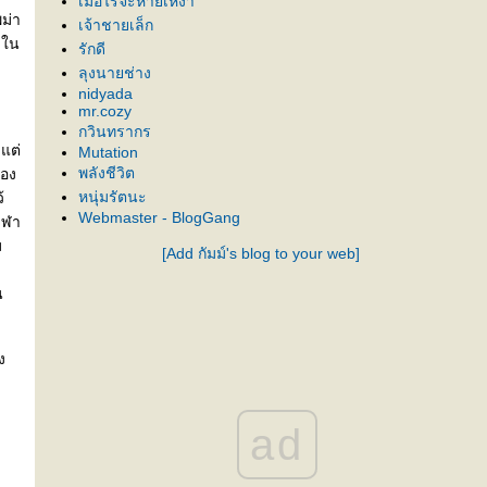
เมื่อไรจะหายเหงา
ม่า
เจ้าชายเล็ก
 ใน
รักดี
ลุงนายช่าง
nidyada
mr.cozy
กวินทรากร
แต่
Mutation
พลังชีวิต
ือง
หนุ่มรัตนะ
้
Webmaster - BlogGang
ุฬา
ม
[Add กัมม์'s blog to your web]
น
ง
ad