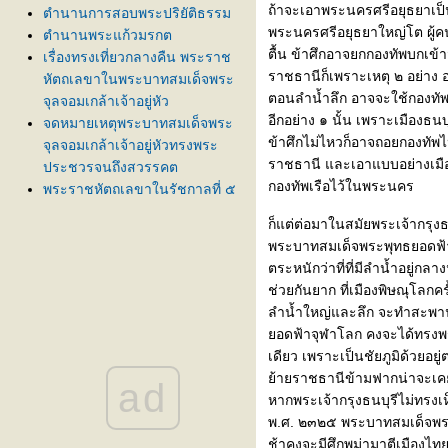
ถ้าจะเอาพระนครศรีอยุธยาเป็นฐ
ตำนานการสอบพระปริยัติธรรม
พระนครศรีอยุธยาใหญ่โต ผู้คนไ
ตำนานพระแก้วมรกต
ตื้น ข้าศึกอาจยกกองทัพบกเข้าม
เรื่องทรงเที่ยวกลางคืน พระราช
ราชธานีก็เพราะเหตุ ๒ อย่าง อ
หัตถเลขาในพระบาทสมเด็จพระ
ตอนลำน้ำลึก อาจจะใช้กองทัพเร
จุลจอมเกล้าเจ้าอยู่หัว
อีกอย่าง ๑ นั้น เพราะเมืองธนบ
จดหมายเหตุพระบาทสมเด็จพระ
ข้าศึกไม่ไหวก็อาจถอยกองทัพไปทา
จุลจอมเกล้าเจ้าอยู่หัวทรงพระ
ราชธานี และเอาแบบอย่างเมื
ประชวรจนถึงสวรรคต
กองทัพเรือไว้ในพระนคร
พระราชหัตถเลขาในรัชกาลที่ ๕
เสด็จประพาสแหลมมลายูคราว
ก็แต่ต่อมาในสมัยพระเจ้ากรุงธน
ร.ศ. ๑๐๘
พระบาทสมเด็จพระพุทธยอดฟ้าจุ
พระราชประวัติพระบาทสมเด็จพระ
ตระหนักว่าที่ที่มีลำน้ำอยู่กล
จุลจอมเกล้าเจ้าอยู่หัว ตอนเสว
ช่วยกันยาก ที่เมืองพิษณุโลกคร
ราชย์
ลำน้ำใหญ่และลึก จะทำสะพานก็
พระราชประวัติพระบาทสมเด็จพระ
อดฟ้าจุฬาโลก คงจะได้ทรงพร
จุลจอมเกล้าเจ้าอยู่หัว ก่อนเสว
เดียว เพราะเป็นชัยภูมิด้วยอย
ราชย์
้ายราชธานีข้ามฟากน่าจะเคยไ
ad
ว่าด้วยประเทศสยามใน
หากพระเจ้ากรุงธนบุรีไม่ทรงเ
จดหมายเหตุจีน
พ.ศ. ๒๓๒๕ พระบาทสมเด็จพระ
ว่าด้วยหน้าที่และพระอัธยาศั
ช้าคงจะมีศึกพม่ามาตีเมืองไทย