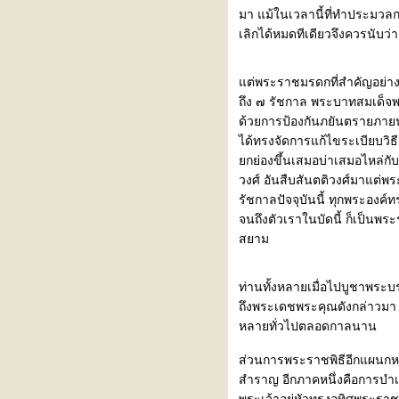
มณฑลอุดร ตอนที่ ๑
มา แม้ในเวลานี้ที่ทำประมวลก
เสด็จตรวจราชการมณฑลอีสาน
เลิกได้หมดทีเดียวจึงควรนับว
มณฑลอุดร ตอนที่ ๒
เมื่อแผ่นดินทรงสมเด็จ
พระเจ้าอยู่หัว ๒ พระองค์
ต่พระราชมรดกที่สำคัญอย่างยิ่
ว่าด้วยลักษณะการปกครองประเทศ
ถึง ๗ รัชกาล พระบาทสมเด็จพร
สยามแต่โบราณ
ด้วยการป้องกันภยันตรายภาย
เสด็จประพาสต้น ร.ศ. ๑๒๓
ได้ทรงจัดการแก้ไขระเบียบวิ
พระราชมรดกในพระบาทสมเด็จ
กย่องขึ้นเสมอบ่าเสมอไหล่กับ
พระพุทธยอดฟ้าจุฬาโลก
วงศ์ อันสืบสันตติวงศ์มาแต่
ตำหนักทองที่วัดไทร
รัชกาลปัจจุบันนี้ ทุกพระองค์
ด่านพระเจดีย์สามองค์
จนถึงตัวเราในบัดนี้ ก็เป็
๒๓ ตุลาคม ๒๔๕๓ เมื่อแผ่นดิน
สยาม
สยามร้องไห้
รงเรียนมหาดเล็กหลวง
ท่านทั้งหลายเมื่อไปบูชาพร
สร้างพระบรมรูปทรงม้า
ถึงพระเดชพระคุณดังกล่าวมา 
สมเด็จพระปิยมหาราช
หลายทั่วไปตลอดกาลนาน
อั้งยี่
ตำนานเงินตรา
ส่วนการพระราชพิธีอีกแผนกหนึ
ตำนานอากรบ่อนเบี้ยและหว
สำราญ อีกภาคหนึ่งคือการบำเ
ผ่นดินพระร่วง