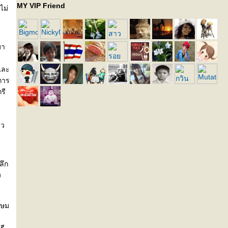
MY VIP Friend
ไม่
มา
และ
การ
รี
าว
ลึก
ง
กษม