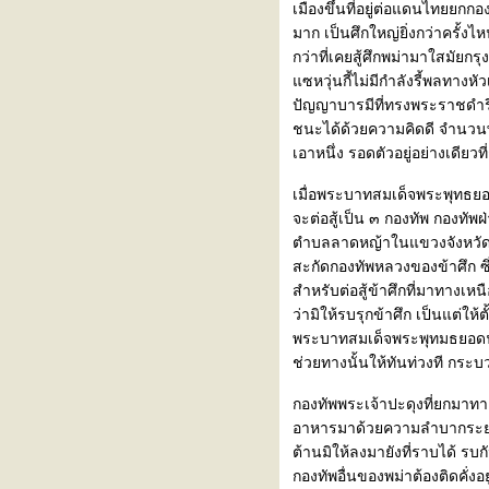
เมืองขึ้นที่อยู่ต่อแดนไทยยก
บรรดาศักดิ์ "เจ้าคุณ" ฝ่ายผู้หญิง
มาก เป็นศึกใหญ่ยิ่งกว่าครั้งไ
รับทูตฝรั่งครั้งกรุงรัตนโกสินทร์
กว่าที่เคยสู้ศึกพม่ามาใสมัยกรุ
ตำนานการที่ไทยเรียนภาษาอังกฤษ
ซหวุ่นกี้ไม่มีกำลังรี้พลทางหัว
ลักษณะการศึกษาของเจ้านายแต่
ปัญญาบารมีที่ทรงพระราชดำริก
บราณ
ชนะได้ด้วยความคิดดี จำนวนพม
คำให้การชาวอังวะ
เอาหนึ่ง รอดตัวอยู่อย่างเดียว
ผ่นดินสมเด็จพระเอกาทศรฐ
มหาราช
เมื่อพระบาทสมเด็จพระพุทธยอ
"กรมสมเด็จ" กับ "สมเด็จกรม"
จะต่อสู้เป็น ๓ กองทัพ กองทั
พระบรมราชาธิบายเรื่อง ตั้งกรม
ตำบลลาดหญ้าในแขวงจังหวัดกา
เจ้านา
สะกัดกองทัพหลวงของข้าศึก ซึ่
เปรียบนามสกุลกับชื่อแซ่
สำหรับต่อสู้ข้าศึกที่มาทางเหน
พระราชปุจฉาอันเป็นมูล "พระมหา
ว่ามิให้รบรุกข้าศึก เป็นแต่ให้
เจดีย์ศรีสรรเพชญดาญาณ"
พระบาทสมเด็จพระพุทมธยอดฟ้าจ
คำให้การเฒ่าสา เรื่องหนังราชสีห์
ช่วยทางนั้นให้ทันท่วงที กระบ
ประกาศพระราชบัญญัติให้ใช้
กองทัพพระเจ้าปะดุงที่ยกมาทา
คำนำหน้าชื่อชนต่างๆ
อาหารมาด้วยความลำบากระยะทา
ตำนานพระโกศ
ต้านมิให้ลงมายังที่ราบได้ 
ศึกเจ้าอนุเวียงจันทน์
กองทัพอื่นของพม่าต้องติดคั่ง
ศึกถลาง