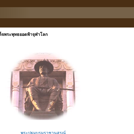
จพระพุทธยอดฟ้าจุฬาโลก
พระปฐมบรมราชานุสรณ์