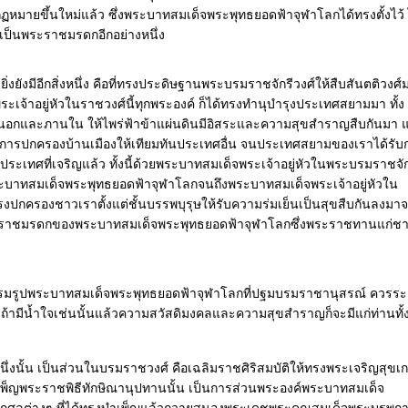
ฏหมายขึ้นใหม่แล้ว ซึ่งพระบาทสมเด็จพระพุทธยอดฟ้าจุฬาโลกได้ทรงตั้งไว้ 
่าเป็นพระราชมรดกอีกอย่างหนึ่ง
งยังมีอีกสิ่งหนึ่ง คือที่ทรงประดิษฐานพระบรมราชจักรีวงศ์ให้สืบสันตติวงศ์
ะเจ้าอยู่หัวในราชวงศ์นี้ทุกพระองค์ ก็ได้ทรงทำนุบำรุงประเทศสยามมา ทั้ง
นอกและภานใน ให้ไพร่ฟ้าข้าแผ่นดินมีอิสระและความสุขสำราญสืบกันมา 
ธีการปกครองบ้านเมืองให้เทียมทันประเทศอื่น จนประเทศสยามของเราได้รับ
ประเทศที่เจริญแล้ว ทั้งนี้ด้วยพระบาทสมเด็จพระเจ้าอยู่หัวในพระบรมราชจัก
พระบาทสมเด็จพระพุทธยอดฟ้าจุฬาโลกจนถึงพระบาทสมเด็จพระเจ้าอยู่หัวใน
ทรงปกครองชาวเราตั้งแต่ชั้นบรรพบุรุษให้รับความร่มเย็นเป็นสุขสืบกันลงมาจ
นพระราชมรดกของพระบาทสมเด็จพระพุทธยอดฟ้าจุฬาโลกซึ่งพระราชทานแก่ช
ะบรมรูปพระบาทสมเด็จพระพุทธยอดฟ้าจุฬาโลกที่ปฐมบรมราชานุสรณ์ ควรระ
ถ้ามีน้ำใจเช่นนั้นแล้วความสวัสดิมงคลและความสุขสำราญก็จะมีแก่ท่านทั้
่งนั้น เป็นส่วนในบรมราชวงศ์ คือเฉลิมราชศิริสมบัติให้ทรงพระเจริญสุขเ
พ็ญพระราชพิธีทักษิณานุปทานนั้น เป็นการส่วนพระองค์พระบาทสมเด็จ