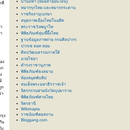
บ้านมหา (หมอลำออนไลน์)
ที่
หมากรุกไทย และหมากกระดาน
ราชกิจจานุเบกษา
สมุดภาพเมืองไทยในอดีต
้า
พระราชวังพญาไท
อา
พิพิธภัณฑ์หุ่นขี้ผึ้งไท
ฐานข้อมูลภาพถ่าย กรมศิลปากร
ปากเซ ดอท คอม
ศิลปวัฒนธรรมภาคใต้
มวยไชยา
ือง
ดำรงราชานุภาพ
าก
พิพิธภัณฑ์ธงสยาม
ึง
ห้องสมุดพันทิป
์
สมเด็จพระมหาธีรราชเจ้า
ูก
จิตรกรรมฝาผนังวัดบุปผาราม
่า
พิพิธภัณฑ์ศาลไท
จิตรธานี
Wikimapia
ราชบัณฑิตยสถาน
รุง
Bloggang.com
กัน
ืบ