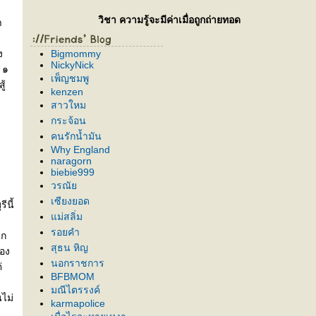
วิชา ความรู้จะมีค่าเมื่อถูกถ่ายทอด
ำ
ง
Bigmommy
NickyNick
 ๑
เพ็ญชมพู
ู้
kenzen
สาวใหม
กระจ้อน
คนรักน้ำมัน
Why England
naragorn
biebie999
วรณั
เซียงยอด
ีนี้
ม่สลิ่ม
รอยคำ
าก
สุธน หิญ
่อง
นอกราชการ
่
BFBMOM
มณีไตรรงค์
ไม่
karmapolice