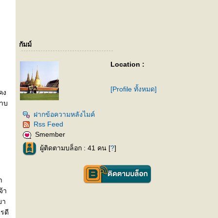
กัมม์
Location :
[Profile ทั้งหมด]
คง
ราบ
ฝากข้อความหลังไมค์
Rss Feed
Smember
ผู้ติดตามบล็อก : 41 คน [
?
]
า
จ้า
ยา
รดี