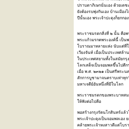
นกรมพระราชวังบวรฯ กรุง
ปราบดาภิเษกนั่นเอง ด้วยเดชะ
รัตนโกสินทร์
ังต้องรบพุ่งกันเอง บ้านเมือง
ตำนานหนังสือพระราชพงศาวดาร
ปีนั้นเอง พระเจ้าปะดุงก็ยกกอ
คำให้การหัวพันห้าทั้งหกในศึกฮ่อ
อำแดงเหมือน กับ นายริด
ผ่นดินสมเด็จพระรามาธิบดีที่ ๑
พระราชมรดกสิ่งที่ ๒ นั้น คื
(พระเจ้าอู่ทอง)
พระแก้วมรกตพระองค์นี้ เป็นพร
ว่าด้วยตำนานการเดินทางของฝรั่ง
บราณมาหลายแห่ง นับแต่ที่ใก
มาสู่สยาม และมูลเหตุที่รับเป็น
เวียงจันท์ เมื่อเป็นประเทศล้า
ไมตรี
นประเทศสยามทั้งในสมัยกรุง
สำเภาเจดีย์ที่วัดยานนาวา
ลกเสด็จเป็นจอมพลขึ้นไปตีกร
กรุงศรีอยุธยา ครั้งบ้านเมืองดี
เมื่อ พ.ศ. ๒๓๒๑ เป็นศรีพระน
ร.ศ. ๑๑๒
สักการบูชามาจนตราบเท่าทุกว
อธิบายเรื่องพระบาท
มหาเจดีย์อันหนึ่งที่มีในโลก
อธิบายตำนานรำโคม
พระราชมรดกของพระบาทสมเด็จพ
วิจารณ์ว่าด้วยหนังสือ “พราหมณ
ห้ฟังต่อไปคือ
ศาสตร์ทวาทสพิธี”
วินิจฉัยประเพณีแต่งงานอย่าง
พอสร้างกรุงรัตนโกสินทร์แล้วใ
บราณ
พระเจ้าปะดุงเป็นจอมพลเอง ย
พระราชหัตถเลขาอันเป็นมูลเหตุที่
คล้ายพระเจ้าหงสาวดีแต่โบรา
ตั้งหอพระสมุดวชิรญาณ