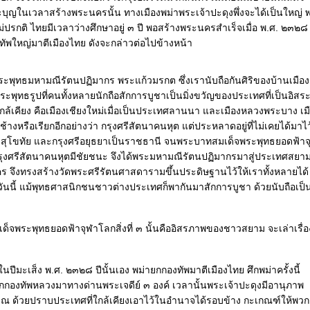
บุญในเวลาสร้างพระนครนั้น ทางเมืองพม่าพระเจ้าปะดุงพึ่งจะได้เป็นใหญ่ พ
ไม่ปรกติ ไทยมีเวลาว่างศึกษาอยู่ ๓ ปี พอสร้างพระนครสำเร็จเมื่อ พ.ศ. ๒๓๒๘
งทัพใหญ่มาตีเมืองไทย ดังจะกล่าวต่อไปข้างหน้า
อพระพุทธมหามณีรัตนปฏิมากร พระแก้วมรกต ซึ่งเรานับถือกันศิริของบ้านเมือง
ะพุทธรูปที่คนทั้งหลายนักถือสักการบูชาเป็นมิ่งขวัญของประเทศที่เป็นอิสระ
ล้เคียง คือเมืองเชียงใหม่เมื่อเป็นประเทศลานนา และเมืองหลวงพระบาง เม
นช้างหรือเรียกอีกอย่างว่า กรุงศรีสัตนาคนหุต แต่ประหลาดอยู่ที่ไม่เคยได้มาไว
สุโขทัย และกรุงศรีอยุธยาเป็นราชธานี จนพระบาทสมเด็จพระพุทธยอดฟ้าจ
ุงศรีสัตนาคนหุตมีชัยชนะ จึงได้พระมหามณีรัตนปฏิมากรมาสู่ประเทศสยา
คร จึงทรงสร้างวัดพระศรีรัตนศาสดารามขึ้นประดิษฐานไว้ให้เราทั้งหลายได้
ันนี้ แม้พุทธศาสนิกชนชาวต่างประเทศก็พากันมาสักการบูชา ด้วยนับถือเป็
ระพุทธยอดฟ้าจุฬาโลกสิ่งที่ ๓ นั้นคืออิสรภาพของชาวสยาม จะเล่าเรื่อ
นปีมะเส็ง พ.ศ. ๒๓๒๘ ปีนั้นเอง พม่ายกกองทัพมาตีเมืองไทย ศึกพม่าครั้งนี้
กกองทัพหลวงมาทางด่านพระเจดีย์ ๓ องค์ เวลานั้นพระเจ้าปะดุงมีอานุภาพ
ณ ด้วยปราบประเทศที่ใกล้เคียงเอาไว้ในอำนาจได้รอบข้าง กะเกณฑ์ให้พวก