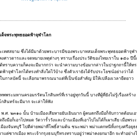
.......................................................................................................
็จพระพุทธยอดฟ้าจุฬาโลก
ะเทศสยาม ซึ่งได้มีมาด้วยพระบารมีของพระบาทสมเด็จพระพุทธยอดฟ้าจุฬา
สือพงศาวดารและจดหมายเหตุต่างๆ ทราบเรื่องประวัติของไทยเราใน ๑๕๐ ปีนี้
ือไม่ได้ทราบความก็คงจะมีมากกว่า จะนำความบางข้อมากล่าวในปาฐกถานี้ให้ท
าจุฬาโลกได้ทรงทำสิ่งใดไว้บ้าง ซึ่งตัวเรายังได้รับประโยชน์อย่างว่าได้
าลบัคนี้ จะเลือกมาพรรณนาแต่ที่เป็นข้อสำคัญ มิให้เปลืองเวลายืดยาว
พพระมหานครอมรรัตนโกสินทร์ที่เราอยู่ทุกวันนี้ บางทีผู้ที่ยังไม่รู้เรื่องสร้าง
ินทร์จะมีมาก จะเล่าให้ฟัง
มื่อ พ.ศ. ๒๓๑๐ นั้น บ้านเมืองเสียหายยับเยินมาก ผู้คนตกถึงมือก็จับกวาดต้อนเอ
ดถึงมือก็เอาไปหมด วัดวารั้ววังและบ้านเมืองที่เอาไปไม่ได้ก็เผาเสีย เมื่อพระเ
มืองจันทบุรี ไปตีค่ายพม่าที่โพธิ์สามต้น ชนะพม่า พม่าแตกหนีทิ้งกรุงศรีอยุธ
นมาแต่ซากเมือง พระเจ้ากรุงธนบุรีทรงทราบอยู่ว่าพม่าคงยกมาอีก จะทำอย่างไ