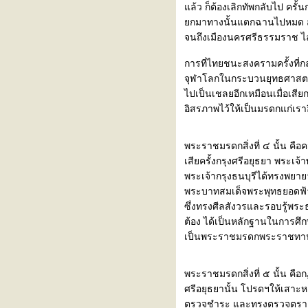
ล้ว ก็ต้องเลิกทัพกลับไป ครั
อธิบายเรื่องพระมหาอุปราช
กมาทางนั้นแตกฉานไปหมด ส่ว
เสด็จประพาสต้น ร.ศ. ๑๒๕
จนถึงเมืองนครศรีธรรมราช 
กำเนิดหัวเมืองในมณฑลอีสาน
สรุป
การที่ไทยชนะสงครามครั้งที่
กำเนิดหัวเมืองในมณฑลอีสาน
จุฬาโลกในกระบวนยุทธศาสตร์ ถ
ตอนที่ ๒
ไปเป็นเชลยอีกเหมือนเมื่อเสีย
กำเนิดหัวเมืองในมณฑลอีสาน
อิสรภาพไว้ให้เป็นมรดกแก่เราอ
ตอนที่ ๑
อธิบายเรื่องวรรณยุกต์
ประกาศพระราชพิธีโสกันต์ สมเด็จ
พระราชมรดกสิ่งที่ ๔ นั้น คื
พระเจ้าลูกยาเธอ เจ้าฟ้า
เสียครั้งกรุงศรีอยุธยา พระ
จุฬาลงกรณ์
พระเจ้ากรุงธนบุรีได้ทรงพยา
ประกาศขนานนามพระพุทธ
พระบาทสมเด็จพระพุทธยอดฟ้าจ
ปฏิมากรประจำรัชกาล
ซึ่งทรงศีลสังวรและรอบรู้พร
ตั้งเจ้าพระยานครศรีธรรมราช
ต้อง ได้เป็นหลักฐานในการศึ
ว่าด้วยมูลเหตุแห่งการสร้างวัดใน
เป็นพระราชมรดกพระราชทานไว้
ประเทศสยาม
เหตุเกิดเมื่อศักราช ๙๐๗ พระเทียร
พระราชมรดกสิ่งที่ ๕ นั้น คื
ราชาได้ราชสมบัติ
ศรีอยุธยานั้น โปรดฯให้เสาะห
เสด็จตรวจราชการมณฑลอีสาน
ตรวจชำระ และทรงตรวจตราแก้ไ