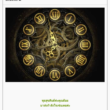
พุธสุขสันต์ค่ะคุณต้อ
มาส่งกำลังใจเช่นเคยค่ะ