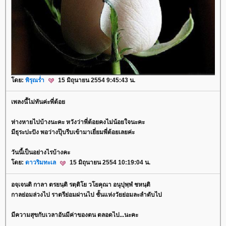
ดย:
พิรุณร่ำ
15 มิถุนายน 2554 9:45:43 น.
เพลงนี้ไม่ทันค่ะพี่ต้อ
ห่างหายไปบ้างนะคะ หวังว่าพี่ต้อยคงไม่น้อยใจนะคะ
มีธุระปะปัง พอว่างปุ๊บรีบเข้ามาเยี่ยมพี่ต้อยเลยค่ะ
วันนี้เป็นอย่างไรบ้างคะ
ดย:
ดาวริมทะเล
15 มิถุนายน 2554 10:19:04 น.
อจฺเจนติ กาลา ตรยนฺติ รตฺติโย วโยคุณา อนุปุพฺพํ ชหนฺติ
กาลย่อมล่วงไป ราตรีย่อมผ่านไป ชั้นแห่งวัยย่อมละลำดับไป
มีความสุขกับเวลาอันมีค่าของตน ตลอดไป...นะคะ