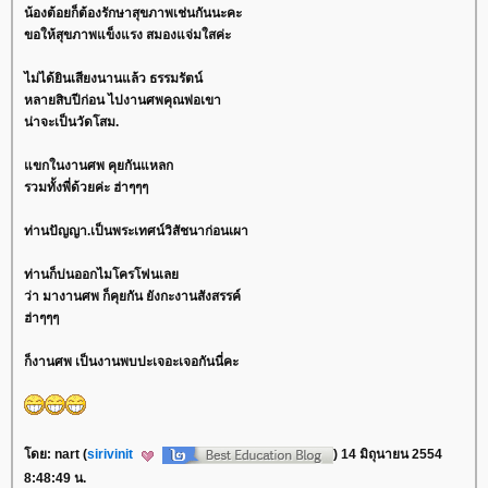
น้องต้อยก็ต้องรักษาสุขภาพเช่นกันนะคะ
ขอให้สุขภาพแข็งแรง สมองแจ่มใสค่ะ
ไม่ได้ยินเสียงนานแล้ว ธรรมรัตน์
หลายสิบปีก่อน ไปงานศพคุณพ่อเขา
น่าจะเป็นวัดโสม.
ขกในงานศพ คุยกันแหลก
รวมทั้งพี่ด้วยค่ะ ฮ่าๆๆๆ
ท่านปัญญา.เป็นพระเทศน์วิสัชนาก่อนเผา
ท่านก็บ่นออกไมโครโฟนเล
ว่า มางานศพ ก็คุยกัน ยังกะงานสังสรรค์
ฮ่าๆๆๆ
ก็งานศพ เป็นงานพบปะเจอะเจอกันนี่คะ
ดย: nart (
sirivinit
) 14 มิถุนายน 2554
8:48:49 น.