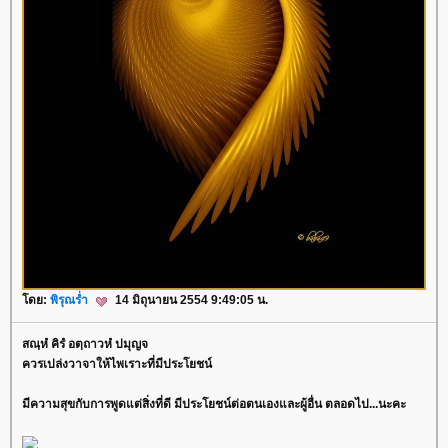
ดย:
พิรุณร่ำ
14 มิถุนายน 2554 9:49:05 น.
สณฺหํ คิรํ อตฺถาวหํ ปมุญจ
ควรเปล่งวาจาให้ไพเราะที่มีประโยชน์
มีความสุขกับการพูดแต่สิ่งที่ดี มีประโยชน์ต่อตนเองและผู้อื่น ตลอดไป...นะคะ