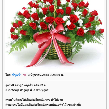
ดย:
พิรุณร่ำ
3 มิถุนายน 2554 9:24:36 น.
สุกรานิ อสาธูนิ อตฺตโน อหิตานิ จ
ํ เว หิตญฺจ สาธุญฺจ ตํ เว ปรมทุกฺกรํ
กรรมไม่ดีและไม่เป็นประโยชน์แก่ตน ทำได้ง่า
ส่วนกรรมใดดีและเป็นประโยชน์ กรรมนั้นแลทำได้ยากอย่างยิ่ง