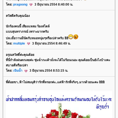
ดย:
pragoong
3 มิถุนายน 2554 8:40:00 น.
สวัสดีครับคุณน้อง
นักร้องคนนี้ เสียงแหลม ร้องสไตล์
บบสุนทราภรณ์ เพราะมากครับ
ปล.เมื่อวานมีนัดกับหมอหนุ่มๆหรือเปล่าครับ อิอิ
ดย:
multiple
3 มิถุนายน 2554 8:46:49 น.
อรุณสวัสดิ์ค่ะคุณต้อ
ที่นี่กำลังฝนตกเลยค่ะ ชุ่มฉ่ำกะเค้ามั่งจะได้ไม่ร้อนเนอะ คุณต้อยเป็นยังไงบ้างคะ
สบายดีหรือเปล่า
ดย:
เนินน้ำ
3 มิถุนายน 2554 8:53:15 น.
พี่ต้อยขา..ฟ้าไม่สมมุติว่ารักพี่หรอกค่ะ..แต่ฟ้ารักพี่จริงๆ..มากด้วยนะคะ อิอิอิ