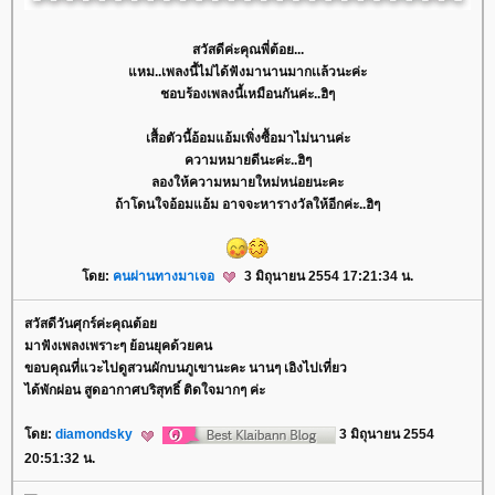
สวัสดีค่ะคุณพี่ต้อย...
หม..เพลงนี้ไม่ได้ฟังมานานมากเเล้วนะค่ะ
ชอบร้องเพลงนี้เหมือนกันค่ะ..ฮิๆ
เสื้อตัวนี้อ้อมแอ้มเพิ่งซื้อมาไม่นานค่ะ
ความหมายดีนะค่ะ..ฮิๆ
ลองให้ความหมายใหม่หน่อยนะคะ
ถ้าโดนใจอ้อมแอ้ม อาจจะหารางวัลให้อีกค่ะ..ฮิๆ
ดย:
คนผ่านทางมาเจอ
3 มิถุนายน 2554 17:21:34 น.
สวัสดีวันศุกร์ค่ะคุณต้อ
มาฟังเพลงเพราะๆ ย้อนยุคด้วยคน
ขอบคุณที่แวะไปดูสวนผักบนภูเขานะคะ นานๆ เอิงไปเที่ยว
ได้พักผ่อน สูดอากาศบริสุทธิ์ ติดใจมากๆ ค่ะ
ดย:
diamondsky
3 มิถุนายน 2554
20:51:32 น.