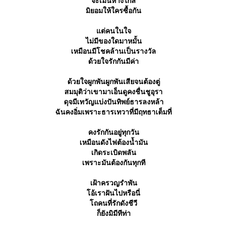
จะเมินห่างไกล
มิยอมให้ใครซื้อกัน
ต่คนในใจ
ไม่มีของใดมาหมั้น
เหมือนมีโชคล้านเป็นรางวัล
ด้วยใจรักกันมีค่า
ด้วยใจผูกพันผูกพันเสียจนต้องตู่
สมมุติว่าเขามาเอ็นดูคงชื่นชูอุรา
ดุจมีเทวัญแบ่งปันทิพย์ธารลงหล้า
ฉันคงอิ่มเพราะธารเทวาที่มีฤทธาเต็มที่
คงรักกันอยู่ทุกวัน
เหมือนดังไฟต้องน้ำมัน
เกิดระเบิดพลัน
เพราะมันต้องกันทุกที
เฝ้าครวญรำพัน
อ้เราฝันไปหรือนี่
ถคนที่รักดังชีวี
ก็ยังมิมีทีท่า