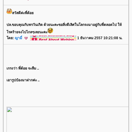
สวัสดีค่ะพี่ต้อ
ปล.ขอบคุณกับพรวันเกิด ด้วยนะคะขอสิ่งดีเลิศในโลกจงมาอยู่กับพี่ตลอดไป ให้
รคร้ายจงไปไกลๆเลยนะคะ
ดย:
ญามี่
1 ธันวาคม 2557 10:21:08 น.
เกรงว่า พี่ต้อย จะลืม ..
เอารูปป๋องมาฝากค่ะ ..