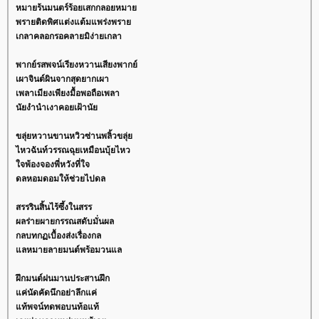
หมายร้นมนตร์ร้อยเสกกลอยหมา
พรายติดพิศแต่งแต้มแพร่งพรา
เกลาคลอกรอคลายมิง่ายเกลา
พากย์รสพจน์เรียงหวานเสียงพากย์
เผาจินต์ผินจากสุดยากเผา
เพลาเมียงเพียงมื้อพอถือเพลา
นัยงำนำเงาคอยเฝ้านั
ขลุ่ยหวานขานหวิวซ่านพลิ้วขลุ่
ไหวฉันท์วรรณฉุยเหมือนบุ้ยไหว
จพ้องจองพี่หวังที่ใจ
ดลหอมดอมให้ช่วยไปดล
สรรรินสิ้นไร้ซึ้งในสรร
ผลร่ายผายกรรณสดับมั่นผล
กลบทกฏเบื้องส่งเรื่องกล
ลหมายลายมนต์พร้อมวนแล
ฝึกมนต์ฝนมานประสานฝึก
ค่นัดคัดนึกอย่าลึกแค่
ท้พจน์ทดพอบนท้อแท้