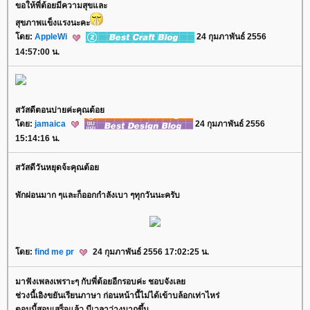
ขอให้พี่่ต้อยมีความสุขและ
สุขภาพแข็งแรงนะคะ
ดย:
AppleWi
24 กุมภาพันธ์ 2556
14:57:00 น.
สวัสดีตอนบ่ายค่ะคุณต้อ
ดย:
jamaica
24 กุมภาพันธ์ 2556
15:14:16 น.
สวัสดีวันหยุดจ้ะคุณต้อ
พักผ่อนมาก ๆและก็ออกกำลังเบา ๆทุกวันนะครับ
ดย:
find me pr
24 กุมภาพันธ์ 2556 17:02:25 น.
มาฟังเพลงเพราะๆ กับพี่ต้อยอีกรอบค่ะ ชอบจังเล
ช่วงนี้เอิงขยันเรียนภาษา ก่อนหน้านี้ไม่ได้เข้าบล้อกเท่าไหร่
ตอนนี้สอบเสร็จแล้ว มีเวลาว่างมากขึ้น