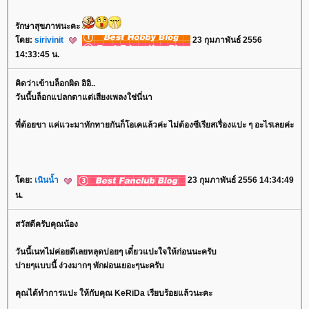
รักษาสุขภาพนะคะ
ดย:
sirivinit
23 กุมภาพันธ์ 2556
14:33:45 น.
คิดว่าเข้าบล็อกผิด อิอิ..
วันนี้บล็อกแปลกตาแต่เสียงเพลงใช่นี่นา
พี่ต้อยขา แค่แวะมาทักทายกันก็โอเคแล้วค่ะ ไม่ต้องซีเรียสเรื่องแปะ ๆ อะไรเลยค่ะ
ดย:
เนินน้ำ
23 กุมภาพันธ์ 2556 14:34:49
น.
สวัสดีครับคุณน้อง
วันนี้เนทไม่ค่อยดีเลยหลุดบ่อยๆ เดี๋ยวแปะใจให้ก่อนนะครับ
บ่ายๆแบบนี้ ง่วงมากๆ พักผ่อนเยอะๆนะครับ
คุณได้ทำการแปะ ให้กับคุณ KeRiDa เรียบร้อยแล้วนะคะ