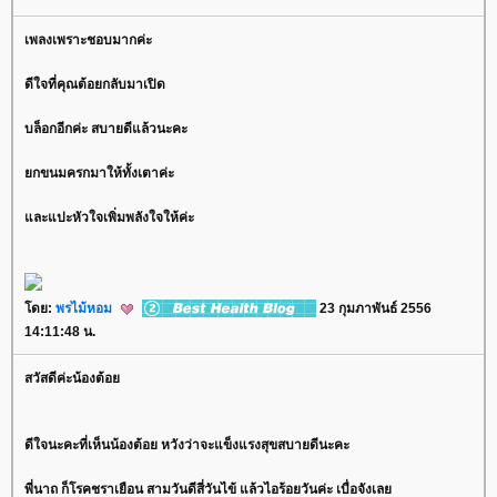
เพลงเพราะชอบมากค่ะ
ดีใจที่คุณต้อยกลับมาเปิด
บล็อกอีกค่ะ สบายดีแล้วนะคะ
กขนมครกมาให้ทั้งเตาค่ะ
ละแปะหัวใจเพิ่มพลังใจให้ค่ะ
ดย:
พรไม้หอม
23 กุมภาพันธ์ 2556
14:11:48 น.
สวัสดีค่ะน้องต้อ
ดีใจนะคะที่เห็นน้องต้อย หวังว่าจะแข็งแรงสุขสบายดีนะคะ
พี่นาถ ก็โรคชราเยือน สามวันดีสี่วันไข้ แล้วไอร้อยวันค่ะ เบื่อจังเล