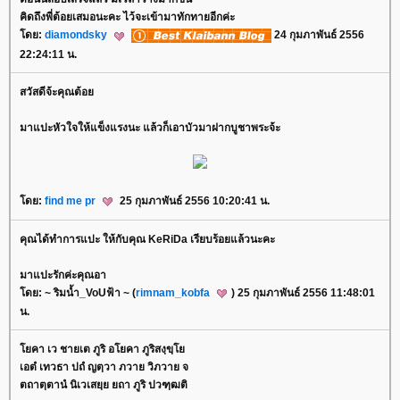
คิดถึงพี่ต้อยเสมอนะคะ ไว้จะเข้ามาทักทายอีกค่ะ
ดย:
diamondsky
24 กุมภาพันธ์ 2556
22:24:11 น.
สวัสดีจ้ะคุณต้อ
มาแปะหัวใจให้แข็งแรงนะ แล้วก็เอาบัวมาฝากบูชาพระจ้ะ
ดย:
find me pr
25 กุมภาพันธ์ 2556 10:20:41 น.
คุณได้ทำการแปะ ให้กับคุณ KeRiDa เรียบร้อยแล้วนะคะ
มาแปะรักค่ะคุณอา
ดย: ~ ริมน้ำ_VoUฟ้า ~ (
rimnam_kobfa
) 25 กุมภาพันธ์ 2556 11:48:01
น.
คา เว ชายเต ภูริ อโยคา ภูริสงฺขฺ
เอตํ เทวธา ปถํ ญตฺวา ภวาย วิภวาย จ
ตถาตฺตานํ นิเวเสยฺย ยถา ภูริ ปวฑฺฒติ