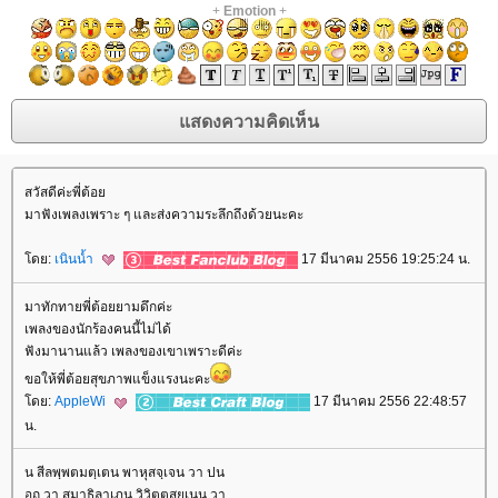
+
Emotion
+
สวัสดีค่ะพี่ต้อ
มาฟังเพลงเพราะ ๆ และส่งความระลึกถึงด้วยนะคะ
ดย:
เนินน้ำ
17 มีนาคม 2556 19:25:24 น.
มาทักทายพี่ต้อยยามดึกค่ะ
เพลงของนักร้องคนนี้ไม่ได้
ฟังมานานแล้ว เพลงของเขาเพราะดีค่ะ
ขอให้พี่ต้อยสุขภาพแข็งแรงนะคะ
ดย:
AppleWi
17 มีนาคม 2556 22:48:57
น.
น สีลพฺพตมตฺเตน พาหุสจฺเจน วา ปน
อถ วา สมาธิลาเภน วิวิตฺตสยเนน วา