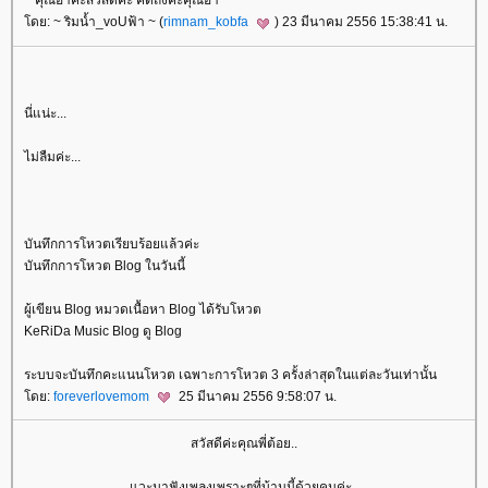
~ คุณอาคะสวัสดีค่ะ คิดถึงค่ะคุณอา ~
ดย: ~ ริมน้ำ_voUฟ้า ~ (
rimnam_kobfa
) 23 มีนาคม 2556 15:38:41 น.
นี่แน่ะ...
ไม่ลืมค่ะ...
บันทึกการโหวตเรียบร้อยแล้วค่ะ
บันทึกการโหวต Blog ในวันนี้
ผู้เขียน Blog หมวดเนื้อหา Blog ได้รับโหวต
KeRiDa Music Blog ดู Blog
ระบบจะบันทึกคะแนนโหวต เฉพาะการโหวต 3 ครั้งล่าสุดในแต่ละวันเท่านั้น
ดย:
foreverlovemom
25 มีนาคม 2556 9:58:07 น.
สวัสดีค่ะคุณพี่ต้อย..
วะมาฟังเพลงเพราะๆที่บ้านนี้ด้วยคนค่ะ..