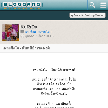
KeRiDa
ฝากข้อความหลังไมค์
ผู้ติดตามบล็อก : 20 คน
เพลงฝังใจ - ศันสนีย์ นาคพงศ์
เพลงฝังใจ - ศันสนีย์ นาคพงศ์
เหม่อมองน้ำค้างเกาะตามใบไม้
ฟ้าเริ่มสดใส จิตใจคะนึง
สายลมพัดแผ่ว แว่วเพลงรำพึง
ังจำครั้งหนึ่งฝังใจ
อรุณรุ่งฟ้าผ่านมาอีกครั้ง