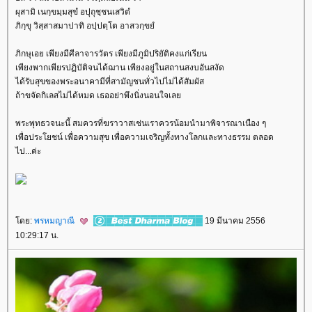
ผุสามิ เนกฺขมฺมสุขํ อปุถุชฺชนเสวิตํ
ภิกฺขุ วิสฺสาสมาปาทิ อปฺปตฺโต อาสวกฺขยํ
ภิกษุเอย เพียงมีศีลาจารวัตร เพียงมีภูมิปริยัติคงแก่เรียน
เพียงพากเพียรปฏิบัติจนได้ฌาน เพียงอยู่ในสถานสงบอันสงัด
ได้รับสุขของพระอนาคามีที่สามัญชนทั่วไปไม่ได้สัมผัส
ถ้าขจัดกิเลสไม่ได้หมด เธออย่าพึงนิ่งนอนใจเล
พระพุทธวจนะนี้ สมควรที่ฆราวาสเช่นเราควรน้อมนำมาพิจารณาเนือง ๆ
เพื่อประโยชน์ เพื่อความสุข เพื่อความเจริญทั้งทางโลกและทางธรรม ตลอด
ไป...ค่ะ
ดย:
พรหมญาณี
19 มีนาคม 2556
10:29:17 น.