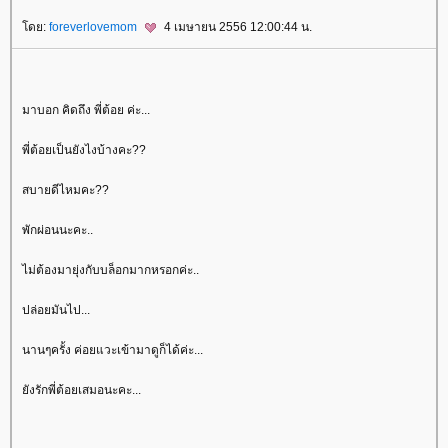
ดย:
foreverlovemom
4 เมษายน 2556 12:00:44 น.
มาบอก คิดถึง พี่ต้อย ค่ะ...
พี่ต้อยเป็นยังไงบ้างคะ??
สบายดีไหมคะ??
พักผ่อนนะคะ..
ไม่ต้องมายุ่งกับบล็อกมากหรอกค่ะ..
ปล่อยมันไป...
นานๆครั้ง ค่อยแวะเข้ามาดูก็ได้ค่ะ...
ังรักพี่ต้อยเสมอนะคะ...