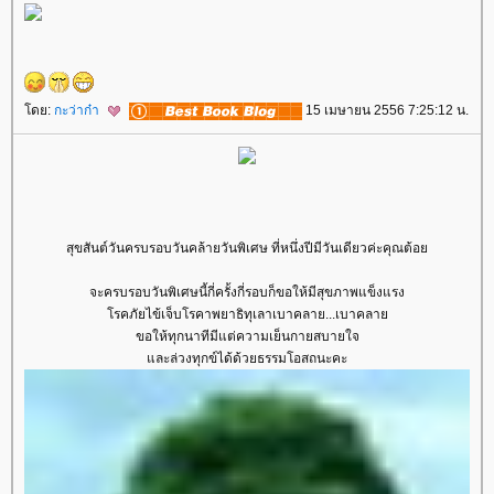
ดย:
กะว่าก๋า
15 เมษายน 2556 7:25:12 น.
สุขสันต์วันครบรอบวันคล้ายวันพิเศษ ที่หนึ่งปีมีวันเดียวค่ะคุณต้อ
จะครบรอบวันพิเศษนี้กี่ครั้งกี่รอบก็ขอให้มีสุขภาพแข็งแรง
รคภัยไข้เจ็บโรคาพยาธิทุเลาเบาคลาย...เบาคลา
ขอให้ทุกนาทีมีแต่ความเย็นกายสบายใจ
ละล่วงทุกข์ได้ด้วยธรรมโอสถนะคะ