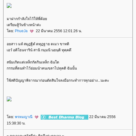
มาฝากกำลังใจไว้ให้พี่ต้อ
เตรียมสู้วันข้างหน้าค่ะ
ดย:
PhueJa
22 มีนาคม 2556 12:01:26 น.
อยสาว มลํ สมุฏฐิตํ ตทุฏฐาย ตเมว ขาทติ
เอวํ อติโธนจารินํ สานิ กมฺมนิ นยนฺติ ทุคฺคตึ
สนิมเกิดแต่เหล็กกัดกินเหล็ก ฉันใด
กรรมที่ตนทำไว้ย่อมนำคนเขลาไปทุคติ ฉันนั้น
ช้สติปัญญาพิจารณาก่อนตัดสินใจลงมือกระทำการทุกอย่าง...นะคะ
ดย:
พรหมญาณี
22 มีนาคม 2556
15:38:30 น.