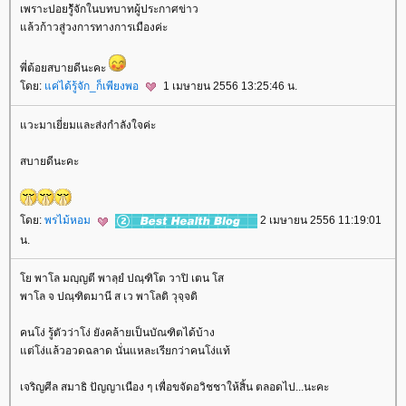
เพราะปอยรู้ัจักในบทบาทผู้ประกาศข่าว
ล้วก้าวสู่วงการทางการเมืองค่ะ
พี่ต้อยสบายดีนะคะ
ดย:
ค่ได้รู้จัก_ก็เพียงพอ
1 เมษายน 2556 13:25:46 น.
วะมาเยี่ยมและส่งกำลังใจค่ะ
สบายดีนะคะ
ดย:
พรไม้หอม
2 เมษายน 2556 11:19:01
น.
พาโล มญฺญตี พาลฺยํ ปณฺฑิโต วาปิ เตน โส
พาโล จ ปณฺฑิตมานี ส เว พาโลติ วุจฺจติ
คนโง่ รู้ตัวว่าโง่ ยังคล้ายเป็นบัณฑิตได้บ้าง
ต่โง่แล้วอวดฉลาด นั่นแหละเรียกว่าคนโง่แท้
เจริญศีล สมาธิ ปัญญาเนือง ๆ เพื่อขจัดอวิชชาให้สิ้น ตลอดไป...นะคะ