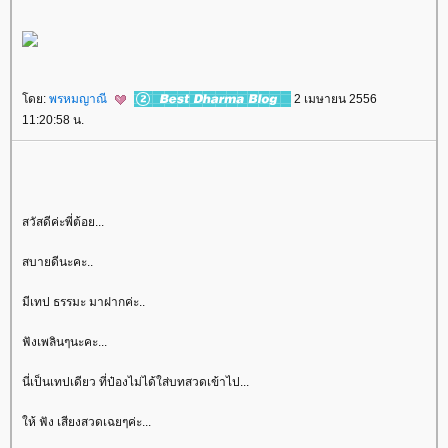
ดย:
พรหมญาณี
2 เมษายน 2556
11:20:58 น.
สวัสดีค่ะพี่ต้อย...
สบายดีนะคะ..
มีเทป ธรรมะ มาฝากค่ะ..
ฟังเพลินๆนะคะ...
นี่เป็นเทปเดียว ที่ป๋องไม่ได้ใส่บทสวดเข้าไป...
ห้ ฟัง เสียงสวดเฉยๆค่ะ...