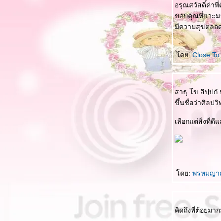
อรุณสวัสดิ์ค่าพี
อ่วเมืองเหนือ - อินโดจีน
ขอบคุณที่แวะ
มีความสุขตลอด
คิดถึงกันหรือเปล่า - เนอสเซอรี่ ซาวด์
เธอยังมีฉัน - แก้ว ลายทอง
ดย:
Close T
จากฉันให้เธอ - พิทักษ์ เสริมราษฎร์
ทนความห่วงใย - ปรัชญา แสงตะวัน
สาธุ โข สิปฺปกํ 
ขึ้นชื่อว่าศิลปว
มองดาว - เอเชียไมเนอร์
เลือกแต่สิ่งที
ว่างเปล่า - พิทักษ์ เสริมราษฎร์
หยุดท้อ - เคียส พันตา (พันตา สุรศิลป์พิสุทธิ์)
หนึ่งรักภักดี - หนุ่มสกล
ดย:
พรหมญา
นฝัน - มาลีฮวนน่า
อีกครั้งหนึ่ง - อ้น ธวัชชัย ชูเหมือน
คิดถึงพี่ต้อยมาก
รัก คิดถึง และ ห่วงใย - เคียส พันตา(พันตา สุร