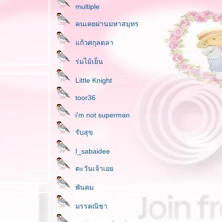
multiple
คนเคยผ่านมหาสมุทร
ก้วศกุลตลา
ร่มไม้เย็น
Little Knight
toor36
i'm not superman
รับสุข
I_sabaidee
ตะวันเจ้าเอ
พันคม
มรรคณิชา