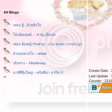
All Blogs
เพลง สู้...ด้วยหัวใจ
ธ่เอ๋ยมนุษย์ ....ชาญ เย็นแข
เพลง ต้นหญ้ากับพายุ – ปาน ธนพร แวกประยูร
ด้วยลมหายใจ – พลพล
เส้นทาง – Middleway
Create Date :
นาทีที่ยิ่งใหญ่ – คริสตีน่า อากีล่าร์
Last Update :
Counter : 211
เพลง สู้ด้วยหัวใจ Pianismo (เปียนิสโม่)
อายฟ้าดิน – เพาเวอร์แบนด์
เพลง รางวัลของครู - ปาน ธนพร แวกประยูร
คนเห็นคน – เพ็ญศรี พุ่มชูศรี & สุรสิทธิ์ สัตยวงศ์