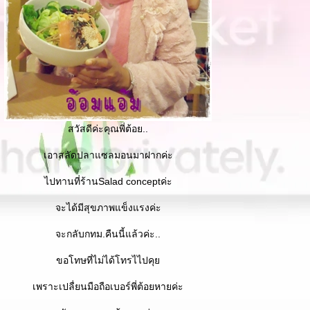
สวัสดีค่ะคุณพี่ต้อย..
เอาสลัดปลาแซลมอนมาฝากค่ะ
ไปทานที่ร้านSalad conceptค่ะ
จะได้มีสุขภาพแข็งแรงค่ะ
จะกลับกทม.คืนนี้แล้วค่ะ..
ขอโทษที่ไม่ได้โทรไไปคุ
เพราะเปลื่ยนมือถือเบอร์พี่ต้อยหายค่ะ