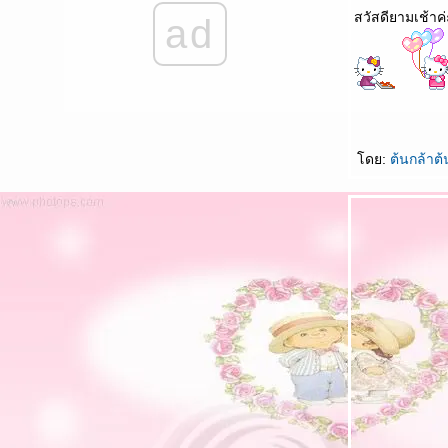
สวัสดียามเช้า
ad
เพลง : เก่าไปใหม่มา - วงสุนทราภรณ์
เพลง ค่านิยมหลักคนไทย 12 ประการ
เพลงจันทร์ลอย – เพ็ญศรี พุ่มชูศรี
เพลง แม่พระแม่พิมพ์ – บุษยา รังสี
ดย:
ต้นกล้าต้
เพลงหมื่นคำรัก – หัวลำโพง
ด้วยมือนี้ – สมศักดิ์ เหมรัญ Ft.ป๋อ ณัฐวุฒิ
เพลงจาก - ธานินทร์ อินทรเทพ
เฝ้าไข้ใกล้เตียง – ธานินทร์ อินทรเทพ
น้ำผึ้งหรือยาพิษ – วงผู้หญิง
ดอกไม้ในหัวใจ – ปนัดดา เรืองวุฒิ
คำคำเดียว - you 4