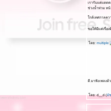
เรารับแต่แดดตอ
ดาวในฝัน - หนู มิเตอร์
ช่วงน้ำท่วม ห
ฟนในฝัน - พริกหวาน
กล้เทศกาลควา
นกเขาเถื่อน - คีตาญชลี
ขอให้มีแต่เรื่อ
ด้วยความเต็มใจ – หนุ่มสกล
ของกิ๋นคนเมือง - จรัล มโนเพ็ชร
ดย:
multiple
จรอนแรม - แจ็ค มงคล ธรรมดี
ห่างไกล - ยิว คนเขียนเพลง
สงจันทร์ - มาลี ฮวนน่า
รักเธอตลอดไป - สมชายใหญ่
ดี.มาฟังเพลงด้ว
ังจดจำ - ยิว คนเขียนเพลง
ดย: d__d (
มั
ดดสุดท้าย - มาลี ฮวนน่า
ลกใบเก่า - แหลม มอริสัน