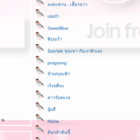
ลงสะพาน...เลี้ยวขวา
เตยจ๋า
SweetBlue
พิรุณร่ำ
อ้อมกอด ขุนเขา กับเงาตัวเอง
pragoong
ข้ามขอบฟ้า
เริงฤดีนะ
ดาวริมทะเล
อุ้มสี
 น.
Niiziie
ต้นกล้าต้นนี้