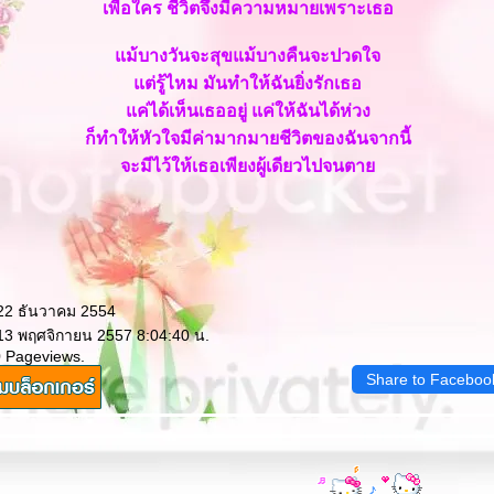
เพื่อใคร ชีวิตจึงมีความหมายเพราะเธอ
ม้บางวันจะสุขแม้บางคืนจะปวดใจ
ต่รู้ไหม มันทำให้ฉันยิ่งรักเธอ
ค่ได้เห็นเธออยู่ แค่ให้ฉันได้ห่วง
ก็ทำให้หัวใจมีค่ามากมายชีวิตของฉันจากนี้
จะมีไว้ให้เธอเพียงผู้เดียวไปจนตา
 22 ธันวาคม 2554
 13 พฤศจิกายน 2557 8:04:40 น.
0 Pageviews.
Share to Faceboo