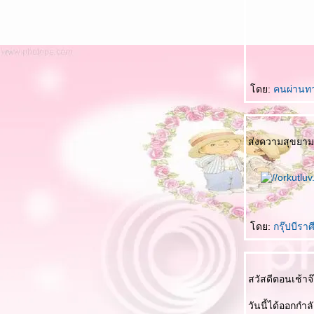
พะเยารอเธอ – สุริยัน บุญยศ
อ้ละหนอเชียงใหม่ - นกแล
เชียงรายรำลึก - ธานินทร์ อินทรเทพ
ม่สาย - ศรีสุดา เริงใจ
ดย:
คนผ่านท
อยู่ในใจ - บอย โกสิยพงษ์
สิ่งมีชีวิตที่เรียกว่าพ่อ - แดน-บีม
ส่งความสุขยาม
เสียงทะเล - โฮป
เพียงใครสักคน – เทียรี่ เมฆวัฒนา
รักคนมีเจ้าของ - ยิว คนเขียนเพลง
ดย:
กรุ๊ปบีราศ
สวัสดีเจ้า - น้องกีตาร์ จุฑาทิพย์
ถิ่นไทยงาม - รวมศิลปินสุนทราภรณ์
สวัสดีตอนเช้าจ
ข้ามฟ้าแดนดอย - สุนทรีย์ เวชชานนท์
วันนี้ได้ออกกำล