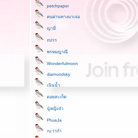
petchpaper
คนผ่านทางมาเจอ
ญามี่
ถปรร
พรหมญาณี
Wonderfulmoon
diamondsky
เนินน้ำ
ดอยสะเก็ด
นู๋หญิงจ๋า
PhueJa
กะว่าก๋า