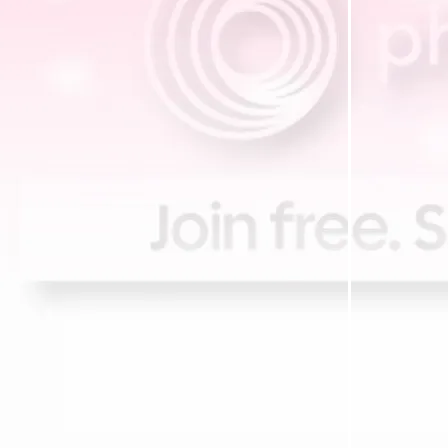
เพลงฝังใจ - ศันสนีย์ นาคพงศ์
หลงเพ้อ - จินตนา สุขสถิตย์
ความรักเจ้าขา - เพ็ญศรี พุ่มชูศรี
ลกหมุนเวียน – สุนทราภรณ์
เพลงม่านมงคล - วินัย จุลบุษปะั
เพลงเอี้ยงจ๋า - ทนงศักดิ์ ภักดีเทวา
เพลงดวงใจ - ธานินทร์ อินทรเทพ
รักจากดวงใจ - มนตรี สีหเทพ
ปีศาจวสันต์ - อรรวี สัจจานนท์
ขอบคุณที่ทิ้งกัน --- หญิง ธิติกานต์
ครวญ ... สุเทพ วงศ์กำแหง
ลำน้ำพอง - หยาด นภาลั