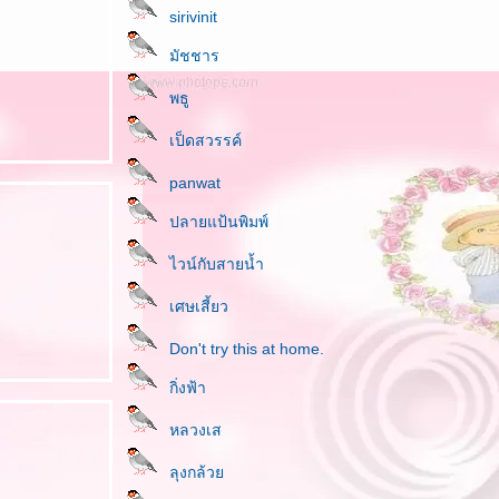
sirivinit
มัชชาร
พธู
เป็ดสวรรค์
panwat
ปลายแป้นพิมพ์
ไวน์กับสายน้ำ
เศษเสี้ยว
Don't try this at home.
กิ่งฟ้า
หลวงเส
ลุงกล้ว