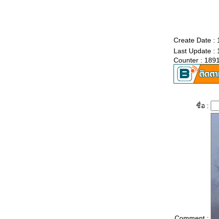
เฝ้าไข้ใกล้เตียง – ธานินทร์ อินทรเทพ
น้ำผึ้งหรือยาพิษ – วงผู้หญิง
Create Date :
ดอกไม้ในหัวใจ – ปนัดดา เรืองวุฒิ
Last Update :
Counter : 189
คำคำเดียว - you 4
เพลงฝังใจ - ศันสนีย์ นาคพงศ์
หลงเพ้อ - จินตนา สุขสถิตย์
ชื่อ :
ความรักเจ้าขา - เพ็ญศรี พุ่มชูศรี
ลกหมุนเวียน – สุนทราภรณ์
เพลงม่านมงคล - วินัย จุลบุษปะั
เพลงเอี้ยงจ๋า - ทนงศักดิ์ ภักดีเทวา
เพลงดวงใจ - ธานินทร์ อินทรเทพ
รักจากดวงใจ - มนตรี สีหเทพ
Comment :