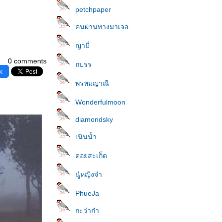
petchpaper
คนผ่านทางมาเจอ
ญามี่
0 comments
ถปรร
k
พรหมญาณี
Wonderfulmoon
diamondsky
เนินน้ำ
ดอยสะเก็ด
นู๋หญิงจ๋า
PhueJa
กะว่าก๋า