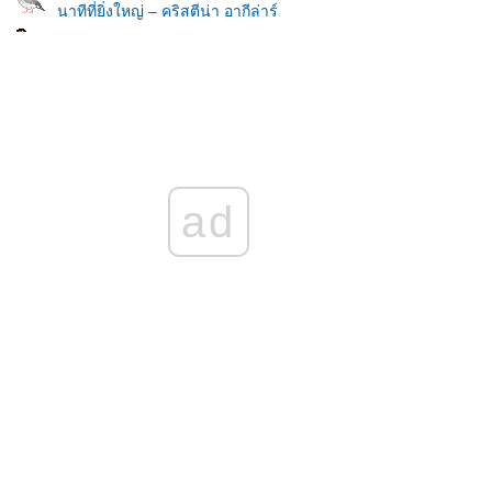
นาทีที่ยิ่งใหญ่ – คริสตีน่า อากีล่าร์
เพลง สู้ด้วยหัวใจ Pianismo (เปียนิสโม่)
อายฟ้าดิน – เพาเวอร์แบนด์
เพลง รางวัลของครู - ปาน ธนพร แวกประยูร
คนเห็นคน – เพ็ญศรี พุ่มชูศรี & สุรสิทธิ์ สัตยวงศ์
ad
เพลง : เก่าไปใหม่มา - วงสุนทราภรณ์
เพลง ค่านิยมหลักคนไทย 12 ประการ
เพลงจันทร์ลอย – เพ็ญศรี พุ่มชูศรี
เพลง แม่พระแม่พิมพ์ – บุษยา รังสี
เพลงหมื่นคำรัก – หัวลำโพง
ด้วยมือนี้ – สมศักดิ์ เหมรัญ Ft.ป๋อ ณัฐวุฒิ
เพลงจาก - ธานินทร์ อินทรเทพ