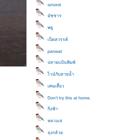
sirivinit
มัชชาร
พธู
เป็ดสวรรค์
panwat
ปลายแป้นพิมพ์
ไวน์กับสายน้ำ
เศษเสี้ยว
Don't try this at home.
กิ่งฟ้า
หลวงเส
ลุงกล้ว