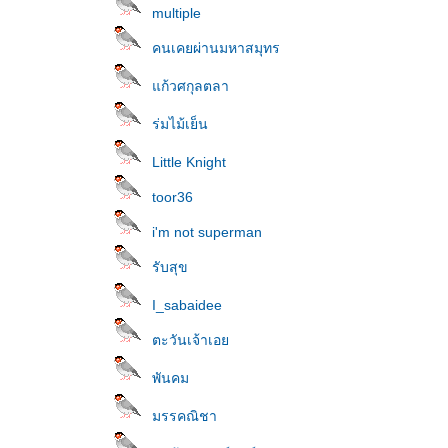
multiple
คนเคยผ่านมหาสมุทร
ก้วศกุลตลา
ร่มไม้เย็น
Little Knight
toor36
i'm not superman
รับสุข
I_sabaidee
ตะวันเจ้าเอ
พันคม
มรรคณิชา