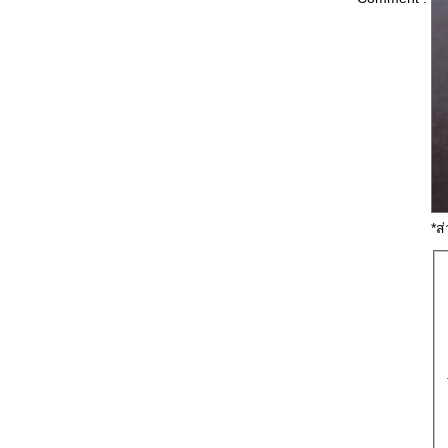
ปีศาจวสันต์ - อรรวี สัจจานนท์
ขอบคุณที่ทิ้งกัน --- หญิง ธิติกานต์
ครวญ ... สุเทพ วงศ์กำแหง
ลำน้ำพอง - หยาด นภาลั
พะเยารอเธอ – สุริยัน บุญยศ
อ้ละหนอเชียงใหม่ - นกแล
*ส
เชียงรายรำลึก - ธานินทร์ อินทรเทพ
ม่สาย - ศรีสุดา เริงใจ
อยู่ในใจ - บอย โกสิยพงษ์
สิ่งมีชีวิตที่เรียกว่าพ่อ - แดน-บีม
เสียงทะเล - โฮป
เพียงใครสักคน – เทียรี่ เมฆวัฒนา