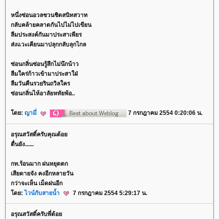
หนึ่งซ่อนอวลชวนชิดสนิทสวาท
กลับคล้ายคลาดกันไปไม่ไปเขียน
ลืมประสงค์กันมาประสาเพียร
ส่งแวะเคียนมาปลุกกลับลุกไกล
ซ่อนกลิ่นซ่อนรู้สึกไม่นึกน้าว
ลืมใคร่ก้าวเข้ามาประสาใฝ่
ลืมวันคืนรวยรินถวิลใคร
ซ่อนกลิ่นไห้อาลัยหทัยพ้อ..
ดย:
ญามี่
7 กรกฎาคม 2554 0:20:06 น.
อรุณสวัสดิ์ครับคุณต้อ
ตื่นยัง......
กท.ร้อนมาก ฝนหยุดตก
เสียดายจัง คงอีกหลายวัน
กว่าจะเห็น เม็ดฝนอีก
ดย:
ไวน์กับสายน้ำ
7 กรกฎาคม 2554 5:29:17 น.
อรุณสวัสดิ์ครับพี่ต้อ