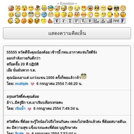
+
Emotion
+
55555 หวัดดีจ๊ะคุณน้องต้อย เช้าๆนี้ กทม.อากาศแจ่มใสดีจัง
ออกกำลังกายกันดีกว่า
สก๊อตจั๊ม 20 ที ปฏิบัติ
เอ๊ย นั่นมันพวก ร.ด.
คุณน้องเอาแค่ แกว่งแขน 1000 ครั้งก็พอแล้ววจ้า
ดย:
multiple
6 กรกฎาคม 2554 7:46:20 น.
อรุณสวัสดิ์ค่ะคุณต้อ
อ้าว..มีครูฝึก ร.ด.มาเจิมบล๊อกเหรอคะ
ดย:
เนินน้ำ
6 กรกฎาคม 2554 7:49:34 น.
สวัสดีค่ะ พี่ต้อย จะรู้ใจน้องไปถึงไหนกันคะ เพลงโปรดอีกแล้วค่ะ พี่ต้อยสบายดีนะ
คะ มีความสุข แข็งแรงนะคะพี่ต้อย บุญรักษาค่ะ
ดย:
รับสุข
6 กรกฎาคม 2554 7:52:44 น.