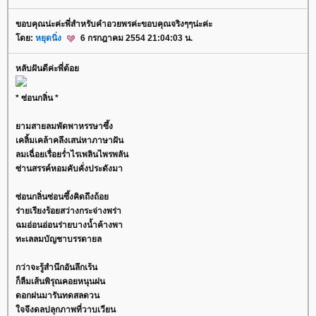
ขอบคุณน่ะค่ะพี่สำหรับคำอวยพรค่ะขอบคุณจริงๆๆน่ะค่ะ
ดย:
หยุดนิ่ง
6 กรกฎาคม 2554 21:04:03 น.
หลับฝันดีค่ะพี่ต้อ
* ซ่อนกลิ่น *
ามสายลมพัดพาหรรษาซึ้ง
เคลิ้มเคล้าคลึงเสน่หาภาษาฝัน
ลมเฉื่อยเรื่อยร่ำไรเพลินไพรพลัน
ซ่านสรรค์หอมคับคั่งประดังมา
ซ่อนกลิ่นซ่อนซึ้งคิดถึงถ้อ
ร่ายเรียงร้อยสว่างกระจ่างพร่า
ฉมอ่อนอ่อนร่ายบางน้ำค้างพา
ทะเลลมบัญชาบรรดายล
กว่าจะรู้สำนึกอันลึกเร้น
ก็ลืมเส้นพิรุณคอยหนุนฝน
ดอกฝนมารันทดสลดวน
จจึงดลปลุกภาพที่วาบเวียน