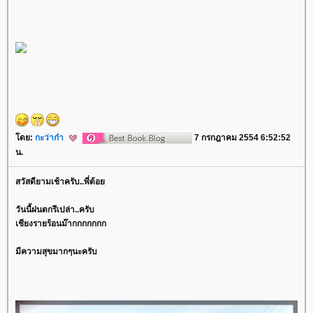
ดย:
กะว่าก๋า
7 กรกฎาคม 2554 6:52:52
น.
สวัสดียามเช้าครับ..พี่ต้อ
วันนี้ฝนตกรึเปล่า..ครับ
เชียงรายร้อนม๊ากกกกกกก
มีความสุขมากๆนะครับ