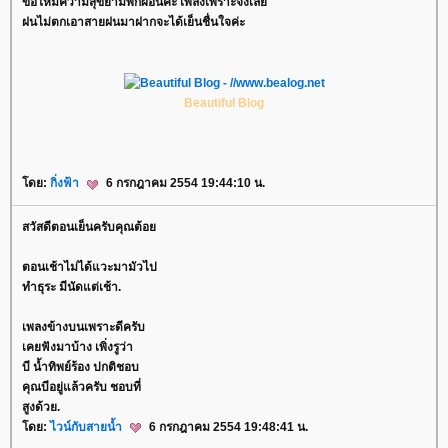
ขอให้มีความสุขยามพักผ่อนค่ะ เพลงเพราะจังเล
ฝนไม่ตกเอาสายฝนมาฝากจะได้เย็นชื่นใจค่ะ
Beautiful Blog
ดย:
กิ่งฟ้า
6 กรกฎาคม 2554 19:44:10 น.
สวัสดีตอนเย็นครับคุณต้อ
ตอนเช้าไม่ได้แวะมามัวไป
ทำธุระ มีนัดแต่เช้า.
เพลงข้างบนเพราะดีครับ
เคยฟังมาบ้าง เพิ่งรูว่า
บี น้ำทิพย์ร้อง ปกติชอบ
คุณบีอยู่แล้วครับ ชอบที่
สูงด้วย.
ดย:
ไวน์กับสายน้ำ
6 กรกฎาคม 2554 19:48:41 น.