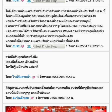
ดย:
ถปรร
1 สิงหาคม 2554 17:37:45 น.
กล้เข้ามาแล้วนะครับสำหรับ​วันเปิดจำหน่ายบัตรล่วงหน้า​ที่จะเริ่มวันที่ 8 ส.ค. นี้
ดยวันนี้น้องคูนมีข่าวดีมา​บอกเพื่อนๆที่สนใจจะซื้อบัต​รล่วงหน้าด้วยครับ
มาแจ้งกันเพิ่มเติมครับสำหรับการจองตั๋วล่วงหน้าของงานราชพฤกษ์
9 คนแรกที่ไปซื้อบัตรล่วงหน้า​ที่ธนาคารกรุงไทย และ Thai Ticket Major ของ
ต่ละสาขาจะได้รับฟรีบัต​รขึ้นชม Giantflora Wheel กระเช้าราชพฤกษ์ลอยฟ้า
ขนาดย​ักษ์ขึ้นไปชมวิวสวยๆของงานร​าชพฤกษ์กันครับ
หากสนใจก็อย่าพลาดนะครับเริ​่มจำหน่ายวันที่ 8 นี้แล้วครับ
ดย:
ถปรร
1 สิงหาคม 2554 19:32:23 น.
สวัสดีครับคุณต้อย เพิ่งฟัง
เพลงนี้ครั้งแรก เสียงคล้า
ครไม่รู้เหมือนกัน แปลกดี
ดย:
ไวน์กับสายน้ำ
1 สิงหาคม 2554 20:07:23 น.
อิอิสุพรรณฝนตกทั้งวันเลยตกตั้งแต่เมื่อวานตอนเย็น จนวันนี้มืดๆๆถึงเลิกตก แต่
ตอนนี้ยังมีปอยๆๆๆๆ ตกอะไรนักหนา
ดย:
ตะวันเจ้าเอ
1 สิงหาคม 2554 20:49:22 น.