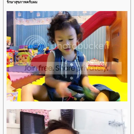
รักษาสุขภาพครับผม