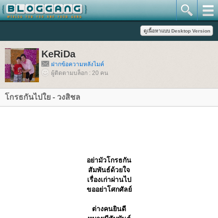
KeRiDa
ฝากข้อความหลังไมค์
ผู้ติดตามบล็อก : 20 คน
กรธกันไปใย - วงสิชล
อย่ามัวโกรธกัน
สัมพันธ์ด้วยใจ
เรื่องเก่าผ่านไป
ขออย่าโศกศัลย์
ต่างคนยินดี