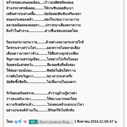
พร่ำพรอดแสนออดอ้อน.....เว้าวอนพิศสนิทเสมอ
จำนรรจาสรรค์เผลอ...........ให้กระซิบลอยลิบเบา
เพลินท่าประสาเคลิ้ม..........นัยน์คอยเติมขับเสริมเขลา
สนองประคองเคล้า.............สองใจแจ่มแววแวมวาม
คลาดคล้อยหลงคอยหา.......ปรารถนาเคียงคราความ
ินร่ำในคำถาม...................ต่างชื่นเชยบอกเผยโลม
ร้อนรนกระวนกระวาย..........ด้วยต่างหมายกระหายใกล้
คร่กระจ่างสว่างไสว............ออกสวาทไม่คลาดเคียง
เดือนดาวมาพราวห้วง...........ให้ลืมล่วงทุกช่วงเสียง
รัญจวนยามครวญเมียง.........ไม่อยากไปเกินในมอง
ร้อยพจน์แต่รสหวัง.................ลืมรอยชังที่หลั่งล่อง
ห้สมอารมณ์ปอง..................พิสมัยในฝันใฝ่หวาน
กาลผันไม่ขวัญผวา...............รอเวลาประสาตรึง
นัยคิดซึ้งชิดถึง.......................ไม่เลี่ยงวนในมนตรา
รักร้อยแต่ถ้อยสรวล.................สำราญถ้วนรู้ควรค่า
ราวทะเลกับเวหา...................ให้พะวงมากหลงใหล
ความรักสมัครแล้ว.................ไม่เคยแคล้วแยกแนวไหว
อย่างประสงค์จำนงใน............นิรันดร์รักไม่หักหัน
ดย:
ญามี่
1 สิงหาคม 2554 21:59:47 น.