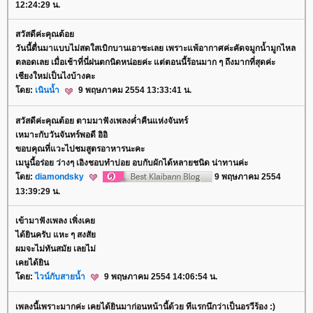
12:24:29 น.
สวัสดีค่ะคุณต้อ
วันนี้ตื่นมาแบบไม่สดใสเบิกบานเอาซะเลย เพราะแพ้อากาศค่ะคัดจมูกน้ำมูกไหล
ตลอดเลย เมื่อเช้าที่นี่ฝนตกนิดหน่อยค่ะ แต่ตอนนี้ร้อนมาก ๆ ถึงมากที่สุดค่ะ
เชียงใหม่เป็นไงบ้างคะ
ดย:
เนินน้ำ
9 พฤษภาคม 2554 13:33:41 น.
สวัสดีค่ะคุณต้อย ตามมาฟังเพลงค่ำคืนแห่งจันทร์
เหมาะกับวันจันทร์พอดี อิอิ
ขอบคุณที่แวะไปชมสูตรอาหารนะคะ
เมนูนี้อร่อย ว่างๆ เอิงชอบทำบ่อย อบกับผักได้หลายชนิด น่าทานค่ะ
ดย:
diamondsky
9 พฤษภาคม 2554
13:39:29 น.
เข้ามาฟังเพลง เพิ่งเค
ได้ยินครับ แหะ ๆ สงสั
ผมจะไม่ทันสมัย เลยไม่
เคยได้ยิน
ดย:
ไวน์กับสายน้ำ
9 พฤษภาคม 2554 14:06:54 น.
เพลงนี้เพราะมากค่ะ เคยได้ยินมาก่อนหน้านี้ด้วย ทีแรกนึกว่าเป็นอรวีร้อง :)