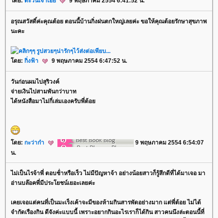
ดย:
ตะวันเจ้าเอ
9 พฤษภาคม 2554 6:41:52 น.
อรุณสวัสดิ์ค่ะคุณต้อย ตอนนี้บ้านกิ่งฝนตกใหญ่เลยค่ะ ขอให้คุณต้อยรักษาสุขภาพ
นะคะ
ดย:
กิ่งฟ้า
9 พฤษภาคม 2554 6:47:52 น.
วันก่อนผมไปสุริวงค์
จ่ายเงินไปสามพันกว่าบาท
ได้หนังสือมาไม่กี่เล่มเองครับพี่ต้อ
ดย:
กะว่าก๋า
9 พฤษภาคม 2554 6:54:07
น.
ไม่เป็นไรจ้าพี่ ตอบช้่าหรือเร็ว ไม่มีปัญหาจ้า อย่างน้อยสาวก็รู้สึกดีที่ได้มาเจอ มา
อ่านบล๊อคพี่มีประโยชน์เยอะเลยค่ะ
เคยเจอแต่คนที่เป็นมะเร็งเค้าจะมีของห้ามกินสารพัดอย่างมาก แต่พี่ต้อย ไม่ได้
จำกัดเรืองกิน ดีจังค่ะแบบนี้ เพราะอยากกินอะไรเราก็ได้กิน สาวคนนึงล่ะตอนนี้ที่