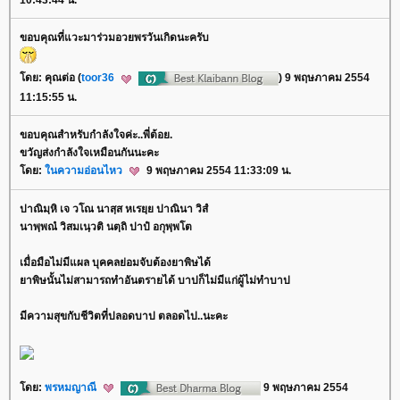
10:43:44 น.
ขอบคุณที่แวะมาร่วมอวยพรวันเกิดนะครับ
ดย: คุณต่อ (
toor36
) 9 พฤษภาคม 2554
11:15:55 น.
ขอบคุณสำหรับกำลังใจค่ะ..พี่ต้อย.
ขวัญส่งกำลังใจเหมือนกันนะคะ
ดย:
นความอ่อนไหว
9 พฤษภาคม 2554 11:33:09 น.
ปาณิมฺหิ เจ วโณ นาสฺส หเรยฺย ปาณินา วิสํ
นาพฺพณํ วิสมเนฺวติ นตฺถิ ปาปํ อกุพฺพโต
เมื่อมือไม่มีแผล บุคคลย่อมจับต้องยาพิษได้
าพิษนั้นไม่สามารถทำอันตรายได้ บาปก็ไม่มีแก่ผู้ไม่ทำบาป
มีความสุขกับชีวิตที่ปลอดบาป ตลอดไป..นะคะ
ดย:
พรหมญาณี
9 พฤษภาคม 2554