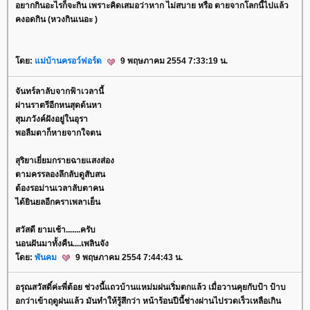
อยากกินอะไรก็จะกิน เพราะคิดเสมอว่าหาก ไม่สบาย หรือ ตายจากโลกนี้ไปแล้ว
คงอดกิน (หวงกินเนอะ )
ดย:
ม่บ้านครอว์ฟอร์ด
9 พฤษภาคม 2554 7:33:19 น.
จันทร์ลาลับจากฟ้าเวลานี้
ผ่านราตรีอีกหนสุดด้นหา
สุมภวังค์ฝังอยู่ในอุรา
พอลืมตาก็หายจากใจตน
สุริยาเยี่ยมกรายฉายแสงส่อง
ตามครรลองลึกลับดูสับสน
ต้องรอม่านเวลาลับตาคน
ได้ยินยลอีกคราเพลาเย็น
สวัสดี ยามเช้า.......ครับ
นอนฝันมาทั้งคืน....เพลินจัง
ดย:
พันคม
9 พฤษภาคม 2554 7:44:43 น.
อรุณสวัสดิ์ค่ะพี่ต้อย ช่วงนี้แถวบ้านแหม่มฝนเริ่มตกแล้ว เมื่อวานคุยกับป้า ป้าบ
อกว่าเข้าฤดูฝนแล้ว มันทำให้รู้สึกว่า หน้าร้อนปีนี้ช่างผ่านไปรวดเร็วเหลือเกิน