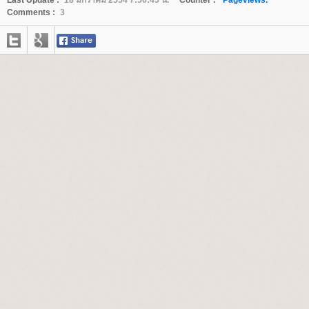
Last Update :
18 มกราคม 2554 7:56:45 น.
Counter :
Pageviews.
Comments :
3