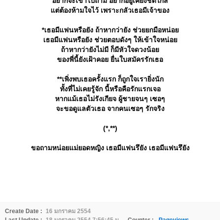
อยากจะเข้าไปถาม อยากอยู่เคียงชิดใกล้
ต่ต้องห้ามใจไว้ เพราะกลัวเธอมีเจ้าของ
*เธอมีแฟนหรือยัง ถ้าหากว่ายัง ช่วยยกมือหน่อ
เธอมีแฟนหรือยัง ช่วยตอบดังๆ ให้เข้าใจหน่อ
ถ้าหากว่ายังไม่มี ก็มีหัวใจดวงน้อ
ของพี่นี้ยังเฝ้าคอย ยื่นใบสมัครรักเธอ
**เพิ่งพบเธอครั้งแรก ก็ถูกใจเรายิ่งนัก
ทั้งที่ไม่เคยรู้จัก นี้หรือคือรักแรกเจอ
หากแม้เธอไม่รังเกียจ ผู้ชายจนๆ เซอๆ
จะขอดูแลตัวเธอ จากคนเซอๆ รักจริง
(*,**)
ขอถามหน่อยแม่ยอดหญิง เธอมีแฟนรึยัง เธอมีแฟนรึยัง
Create Date :
16 มกราคม 2554