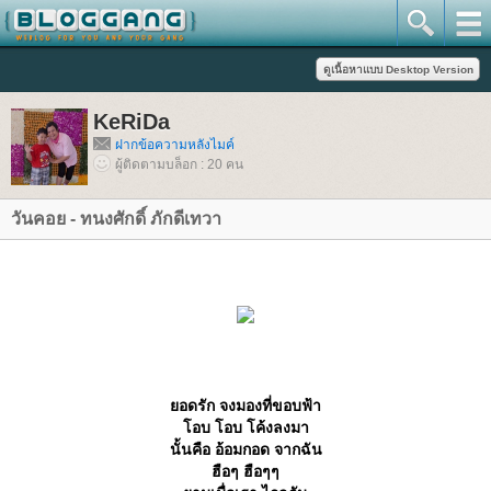
KeRiDa
ฝากข้อความหลังไมค์
ผู้ติดตามบล็อก : 20 คน
วันคอย - ทนงศักดิ์ ภักดีเทวา
อดรัก จงมองที่ขอบฟ้า
อบ โอบ โค้งลงมา
นั้นคือ อ้อมกอด จากฉัน
ฮือๆ ฮือๆๆ