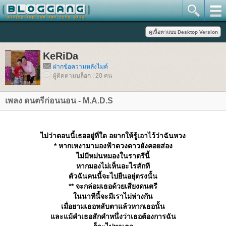
KeRiDa
ฝากข้อความหลังไมค์
ผู้ติดตามบล็อก : 20 คน
เพลง ดนตรีก่อนนอน - M.A.D.S
ไม่ว่าตอนนี้เธออยู่ที่ใด อยากให้รู้เอาไว้ว่าฉันหวง
* หากเหงามามองฟ้าดวงดาวยังคอยส่อง
ไม่มีหม่นหมองในราตรีนี้
หากมองไม่เห็นอะไรสักที
ตัวฉันคนนี้จะไปยืนอยุ่ตรงนั้น
** จะกล่อมเธอด้วยเสียงดนตรี
นนาทีนี้จะมีเราไม่ห่างกัน
เมื่อยามเธอหลับตาแล้วหากเธอนั้น
ละแม้คำเธอสักคำหนึ่งว่าเธอต้องการฉัน