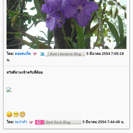
ดย:
ดอยสะเก็ด
5 มีนาคม 2554 7:05:19
น.
สวัสดียามเช้าครับพี่ต้อ
ดย:
กะว่าก๋า
5 มีนาคม 2554 7:44:49 น.