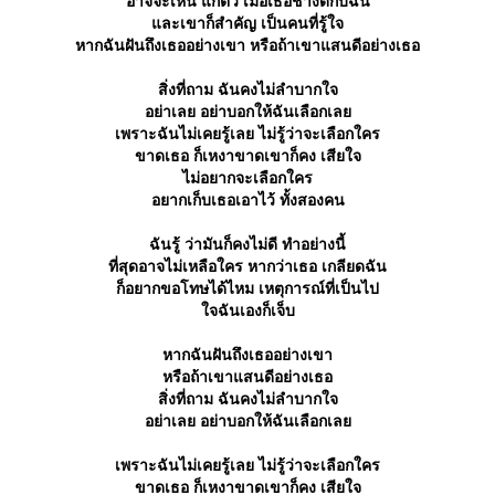
อาจจะเห็น แก่ตัว เมื่อเธอช่างดีกับฉัน
ละเขาก็สำคัญ เป็นคนที่รู้ใจ
หากฉันฝันถึงเธออย่างเขา หรือถ้าเขาแสนดีอย่างเธอ
สิ่งที่ถาม ฉันคงไม่ลำบากใจ
อย่าเลย อย่าบอกให้ฉันเลือกเล
เพราะฉันไม่เคยรู้เลย ไม่รู้ว่าจะเลือกใคร
ขาดเธอ ก็เหงาขาดเขาก็คง เสียใจ
ไม่อยากจะเลือกใคร
อยากเก็บเธอเอาไว้ ทั้งสองคน
ฉันรู้ ว่ามันก็คงไม่ดี ทำอย่างนี้
ที่สุดอาจไม่เหลือใคร หากว่าเธอ เกลียดฉัน
ก็อยากขอโทษได้ไหม เหตุการณ์ที่เป็นไป
จฉันเองก็เจ็บ
หากฉันฝันถึงเธออย่างเขา
หรือถ้าเขาแสนดีอย่างเธอ
สิ่งที่ถาม ฉันคงไม่ลำบากใจ
อย่าเลย อย่าบอกให้ฉันเลือกเล
เพราะฉันไม่เคยรู้เลย ไม่รู้ว่าจะเลือกใคร
ขาดเธอ ก็เหงาขาดเขาก็คง เสียใจ