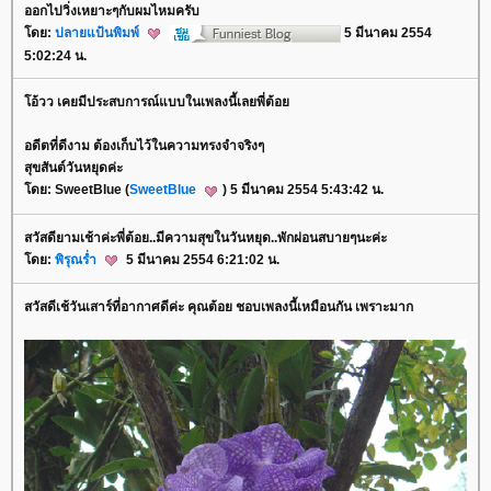
ออกไปวิ่งเหยาะๆกับผมไหมครับ
ดย:
ปลายแป้นพิมพ์
5 มีนาคม 2554
5:02:24 น.
อ้วว เคยมีประสบการณ์แบบในเพลงนี้เลยพี่ต้อ
อดีตที่ดีงาม ต้องเก็บไว้ในความทรงจำจริงๆ
สุขสันต์วันหยุดค่ะ
ดย: SweetBlue (
SweetBlue
) 5 มีนาคม 2554 5:43:42 น.
สวัสดียามเช้าค่ะพี่ต้อย..มีความสุขในวันหยุด..พักผ่อนสบายๆนะค่ะ
ดย:
พิรุณร่ำ
5 มีนาคม 2554 6:21:02 น.
สวัสดีเช้วันเสาร์ที่อากาศดีค่ะ คุณต้อย ชอบเพลงนี้เหมือนกัน เพราะมาก