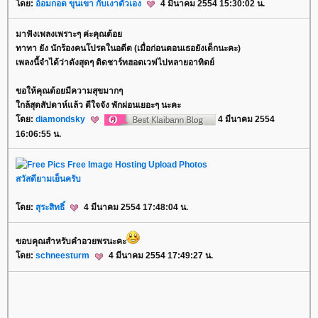
ดย:
อ้อมกอด ขุนเขา กับเงาตัวเอง
4 มีนาคม 2554 15:30:02 น.
มาฟังเพลงเพราะๆ ค่ะคุณต้อ
ทาทา ยัง นักร้องคนโปรดในอดีต (เมื่อก่อนตอนเธอยังเด็กนะคะ)
เพลงนี้จำได้ว่าดังสุดๆ ติดชาร์ทฮอตเวฟไปหลายอาทิตย์
ขอให้คุณต้อยมีความสุขมากๆ
กล้สุดสัปดาห์แล้ว ดีใจจัง พักผ่อนเยอะๆ นะคะ
ดย:
diamondsky
4 มีนาคม 2554
16:06:55 น.
สวัสดียามเย็นครับ
ดย:
สุระสิทธิ์
4 มีนาคม 2554 17:48:04 น.
ขอบคุณสำหรับคำอวยพรนะคะ
ดย:
schneesturm
4 มีนาคม 2554 17:49:27 น.