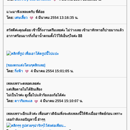
วะมาฟังเพลงครับ พี่ต้อ
ดย:
เศษเสี้ยว
4 มีนาคม 2554 13:16:35 น.
สวัสดีค่ะคุณต้อย เช้านี้กิ่งงานตรึมเลยค่ะ ไม่ว่างเลย เข้ามาทักทายก็บ่ายมากแล้ว
อากาศร้อนมากกิ่งก็อาน้ำตกมตั้งไว้ให้เย็นๆใจค่ะ อิอิ
[ของตกแต่งโดนๆคลิกเลย]
ดย:
กิ่งฟ้า
4 มีนาคม 2554 15:01:05 น.
เพลงเพราะตลอดเลยค่ะ
ต่เสียดายไม่ได้ยินเสียง
ไม่เป็นไรค่ะ ดูเนื้อไปแล้วร้องเองก้อได้ค่ะ
ดย:
ดาวริมทะเล
4 มีนาคม 2554 15:10:07 น.
เพลงเพราะอีกแล้วค่ะ เพื่อนสาวดิฉันเพิ่งจะส่งเพลงนี้ให้ฟังเมื่ออาทิตย์ก่อน เพราะ
เธอกำลังเจอปัญหานี้ ฮ่าๆๆ