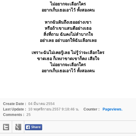
ไม่อยากจะเลือกใคร
อยากเก็บเธอเอาไว้ ทั้งสองคน
หากฉันฝันถึงเธออย่างเขา
หรือถ้าเขาแสนดีอย่างเธอ
สิ่งที่ถาม ฉันคงไม่ลำบากใจ
อย่าเลย อย่าบอกให้ฉันเลือกเล
เพราะฉันไม่เคยรู้เลย ไม่รู้ว่าจะเลือกใคร
ขาดเธอ ก็เหงาขาดเขาก็คง เสียใจ
ไม่อยากจะเลือกใคร
อยากเก็บเธอเอาไว้ ทั้งสองคน
Create Date :
04 มีนาคม 2554
Last Update :
10 พฤศจิกายน 2557 9:18:46 น.
Counter :
Pageviews.
Comments :
25