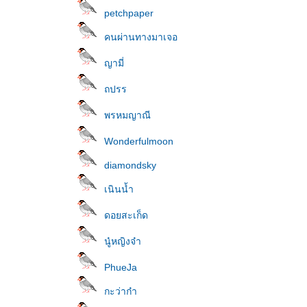
petchpaper
คนผ่านทางมาเจอ
ญามี่
ถปรร
พรหมญาณี
Wonderfulmoon
diamondsky
เนินน้ำ
ดอยสะเก็ด
นู๋หญิงจ๋า
PhueJa
กะว่าก๋า