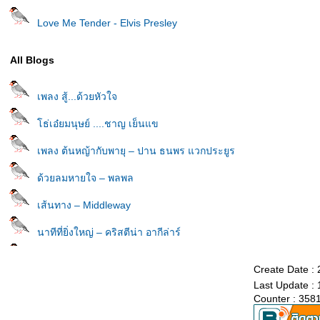
Love Me Tender - Elvis Presley
All Blogs
เพลง สู้...ด้วยหัวใจ
ธ่เอ๋ยมนุษย์ ....ชาญ เย็นแข
เพลง ต้นหญ้ากับพายุ – ปาน ธนพร แวกประยูร
ด้วยลมหายใจ – พลพล
เส้นทาง – Middleway
นาทีที่ยิ่งใหญ่ – คริสตีน่า อากีล่าร์
เพลง สู้ด้วยหัวใจ Pianismo (เปียนิสโม่)
Create Date : 
Last Update :
อายฟ้าดิน – เพาเวอร์แบนด์
Counter : 358
เพลง รางวัลของครู - ปาน ธนพร แวกประยูร