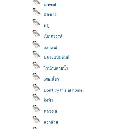
sirivinit
มัชชาร
พธู
เป็ดสวรรค์
panwat
ปลายแป้นพิมพ์
ไวน์กับสายน้ำ
เศษเสี้ยว
Don't try this at home.
กิ่งฟ้า
หลวงเส
ลุงกล้ว