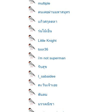
multiple
คนเคยผ่านมหาสมุทร
ก้วศกุลตลา
ร่มไม้เย็น
Little Knight
toor36
i'm not superman
รับสุข
I_sabaidee
ตะวันเจ้าเอ
พันคม
มรรคณิชา