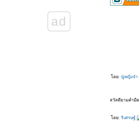
คนเห็นคน – เพ็ญศรี พุ่มชูศรี & สุรสิทธิ์ สัตยวงศ์
ad
เพลง : เก่าไปใหม่มา - วงสุนทราภรณ์
เพลง ค่านิยมหลักคนไทย 12 ประการ
เพลงจันทร์ลอย – เพ็ญศรี พุ่มชูศรี
เพลง แม่พระแม่พิมพ์ – บุษยา รังสี
เพลงหมื่นคำรัก – หัวลำโพง
ดย:
นู๋หญิงจ๋า
ด้วยมือนี้ – สมศักดิ์ เหมรัญ Ft.ป๋อ ณัฐวุฒิ
เพลงจาก - ธานินทร์ อินทรเทพ
สวัสดียามค่ำมืด
เฝ้าไข้ใกล้เตียง – ธานินทร์ อินทรเทพ
น้ำผึ้งหรือยาพิษ – วงผู้หญิง
ดย:
ริเศรษฐ์
ดอกไม้ในหัวใจ – ปนัดดา เรืองวุฒิ
คำคำเดียว - you 4