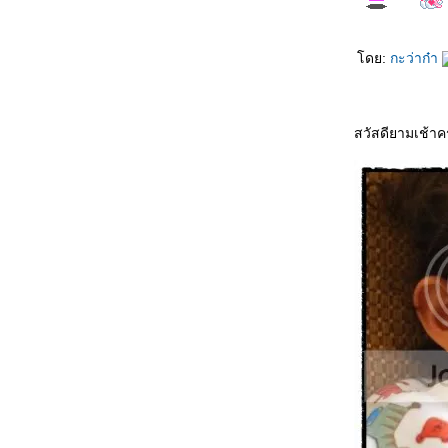
ลกใบเก่า - แหลม มอริสัน
ดย:
กะว่าก๋า
อ่วเมืองเหนือ - อินโดจีน
คิดถึงกันหรือเปล่า - เนอสเซอรี่ ซาวด์
สวัสดียามเช้าคร
เธอยังมีฉัน - แก้ว ลายทอง
จากฉันให้เธอ - พิทักษ์ เสริมราษฎร์
ทนความห่วงใย - ปรัชญา แสงตะวัน
มองดาว - เอเชียไมเนอร์
ว่างเปล่า - พิทักษ์ เสริมราษฎร์
หยุดท้อ - เคียส พันตา (พันตา สุรศิลป์พิสุทธิ์)
หนึ่งรักภักดี - หนุ่มสกล
นฝัน - มาลีฮวนน่า
อีกครั้งหนึ่ง - อ้น ธวัชชัย ชูเหมือน