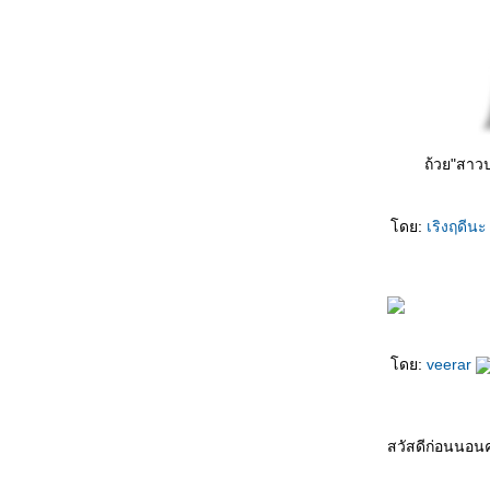
ลำน้ำพอง - หยาด นภาลั
พะเยารอเธอ – สุริยัน บุญยศ
อ้ละหนอเชียงใหม่ - นกแล
เชียงรายรำลึก - ธานินทร์ อินทรเทพ
ถ้วย"สาวป
ม่สาย - ศรีสุดา เริงใจ
อยู่ในใจ - บอย โกสิยพงษ์
ดย:
เริงฤดีน
สิ่งมีชีวิตที่เรียกว่าพ่อ - แดน-บีม
เสียงทะเล - โฮป
เพียงใครสักคน – เทียรี่ เมฆวัฒนา
ดย:
veerar
รักคนมีเจ้าของ - ยิว คนเขียนเพลง
สวัสดีเจ้า - น้องกีตาร์ จุฑาทิพย์
สวัสดีก่อนนอน
ถิ่นไทยงาม - รวมศิลปินสุนทราภรณ์