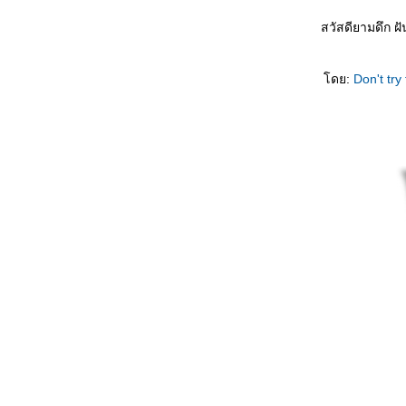
สวัสดียามดึก ฝั
เพลงฝังใจ - ศันสนีย์ นาคพงศ์
หลงเพ้อ - จินตนา สุขสถิตย์
ดย:
Don't try
ความรักเจ้าขา - เพ็ญศรี พุ่มชูศรี
ลกหมุนเวียน – สุนทราภรณ์
เพลงม่านมงคล - วินัย จุลบุษปะั
เพลงเอี้ยงจ๋า - ทนงศักดิ์ ภักดีเทวา
เพลงดวงใจ - ธานินทร์ อินทรเทพ
รักจากดวงใจ - มนตรี สีหเทพ
ปีศาจวสันต์ - อรรวี สัจจานนท์
ขอบคุณที่ทิ้งกัน --- หญิง ธิติกานต์
ครวญ ... สุเทพ วงศ์กำแหง