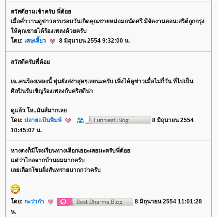
สวัสดียามเช้าครับ พี่ต้อ
เมื่อค่ำวานดูข่าวครบรอบวันเกิดคุณชายหม่อมถนัดศรี มีจัดงานคอนเสริต์ลูกกรุง
ห้คุณชายได้ร้องเพลงด้วยครับ
ดย:
เศษเสี้ยว
8 มิถุนายน 2554 9:32:00 น.
สวัสดีครับพี่ต้อ
เจ..คนร้องเพลงนี้ หุ่นยังสง่าสุดๆเลยนะครับ เพิ่งได้ดูข่าวเมื่อไม่กี่วัน ที่ไปเป็น
ศิลปินรับเชิญร้องเพลงกับคริสตีน่า
ดูแล้ว โห..มันส์มากเล
ดย:
ปลายแป้นพิมพ์
8 มิถุนายน 2554
10:45:07 น.
หางดงก็มีโรงเรียนทางเลือกเยอะเลยนะครับพี่ต้อ
ต่ว่าไกลจากบ้านผมมากครับ
เลยเลือกโซนฝั่งสันทรายมากกว่าครับ
ดย:
กะว่าก๋า
8 มิถุนายน 2554 11:01:28
น.