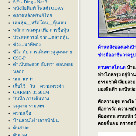
S@ - Ding - Net 3
หนังสือพิมพ์ โพสต์TODAY
ตลาดหลักทรัพย์ไท
เล่นหุ้น__หรือโดน__หุ้นเล่น
หลักการลงทุน เพื่อ การซื้อหุ้น
ประสพการณ์ จาก...ตลาดหุ้น
ช่วง...นาทีทอง
ด้านหลังของแผ่นป้
ชีวิต กับ การเดินทางสู่จุดหมา
ช่างมืออาชีพวาดรูป 
CSC-P
ดำเนินสะดวก-อัมพวา-ดอนหอ
สวนตาลโตนด
บ้าน
หลอด
ห่างไกลกรุง อยู่บ้
นกกาเหว่า
ธรรมชาติ เงียบสงบ
เก็บไว้__ใน__ความทรงจำ
มองผืนฟ้า นกบินว่อ
GARMIN 3560LM
บันทึก การเดินทาง
คือความสุข ทางใจ ไ
จตุคาม รามเทพ
คือการวัด ความขยั
ความเชื่อ
คืออดทน งานหนัก ร
บ้านสวนไผ่ ปลายฟ้าฝัน
คอยชื่นชม ตรากต
ต้นสาละ
ต้นแจง