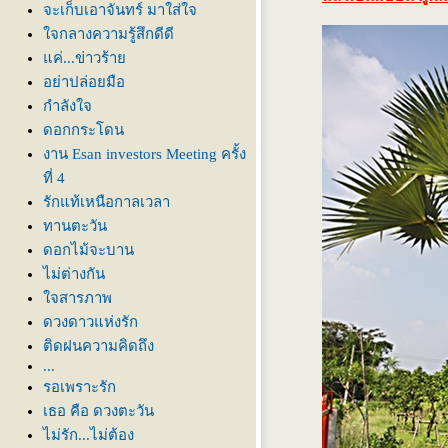
จะเก็บเอาจันทร์ มาใส่ใจ
จกลางความรู้สึกดีดี
ค่...ข่าวร้า
อย่าปล่อยมือ
กำลังใจ
ดอกกระโดน
งาน Esan investors Meeting ครั้ง
ที่ 4
รักแท้เหนือกาลเวลา
ทานตะวัน
ดอกไม้จะบาน
ไม่ต่างกัน
จสารภาพ
ดวงดาวแห่งรัก
ติดฝนความคิดถึง
...
รอเพราะรัก
เธอ คือ ดวงตะวัน
ไม่รัก...ไม่ต้อง