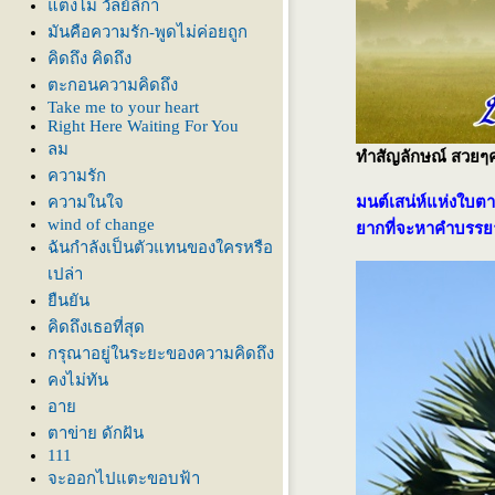
ตงโม วัลย์ลิกา
มันคือความรัก-พูดไม่ค่อยถูก
คิดถึง คิดถึง
ตะกอนความคิดถึง
Take me to your heart
Right Here Waiting For You
ลม
ทำสัญลักษณ์ สวยๆ
ความรัก
ความในใจ
มนต์เสน่ห์แห่งใบตาล
wind of change
ากที่จะหาคำบรรยา
ฉันกำลังเป็นตัวแทนของใครหรือ
เปล่า
ืนยัน
คิดถึงเธอที่สุด
กรุณาอยู่ในระยะของความคิดถึง
คงไม่ทัน
อา
ตาข่าย ดักฝัน
111
จะออกไปแตะขอบฟ้า