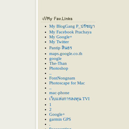
My BlogGang P_ปรัชญา
My Facebook Prachaya
My Google+
My Twitter
Pantip สินธร
maps.google.co.th
google
The-Than
Photoshop
..
FontNongnam
Photoscape for Mac
..
mac-phone
เว็บแห่งการลงทุน TVI
1
2
Google+
garmin GPS
.