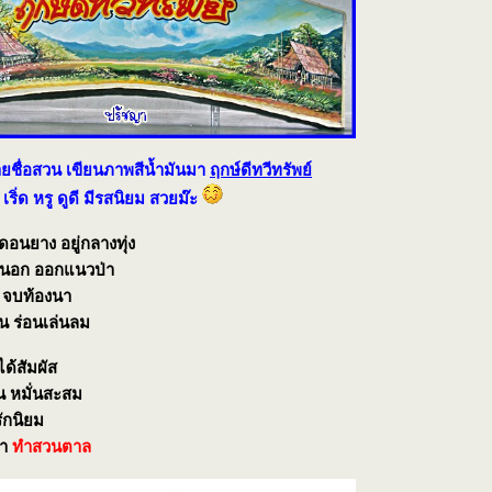
ายชื่อสวน เขียนภาพสีน้ำมันมา
ฤกษ์ดีทวีทรัพย์
เริ่ด หรู ดูดี มีรสนิยม สวยม๊ะ
ดอนยาง อยู่กลางทุ่ง
านนอก ออกแนวป่า
 จบท้องนา
น ร่อนเล่นลม
ด้สัมผัส
น หมั่นสะสม
ักนิยม
รำ
ทำสวนตาล