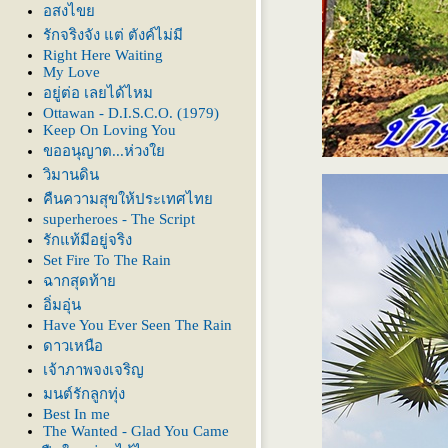
อสงไข
รักจริงจัง แต่ ตังค์ไม่มี
Right Here Waiting
My Love
อยู่ต่อ เลยได้ไหม
Ottawan - D.I.S.C.O. (1979)
Keep On Loving You
ขออนุญาต...ห่วง
วิมานดิน
คืนความสุขให้ประเทศไท
superheroes - The Script
รักแท้มีอยู่จริง
Set Fire To The Rain
ฉากสุดท้า
อิ่มอุ่น
Have You Ever Seen The Rain
ดาวเหนือ
เจ้าภาพจงเจริญ
มนต์รักลูกทุ่ง
Best In me
The Wanted - Glad You Came