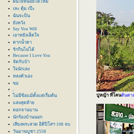
ฝืนใจหน่อยได้ไหม
เละ ตุ้ม เป๊ะ
ฉันจะบิน
ังหวัง
Say You Will
เอาหยังเฮ็ดใจ
ตากน้ำตา
รักกินไม่ได้
Because I Love You
จัดกับป๋า
จนักเลง
หลงตัวเอง
ขอ
.
ปูหญ้า ที่โคน
ต้นตา
ไม่มีข้อแม้ตั้งแต่เริ่มต้น
สงสุดท้า
ดอกจานบาน
นักร้องบ้านนอก
เสียงพระสวด อิติปิโสฯ 108 จบ
วันมาฆบูชา 2558