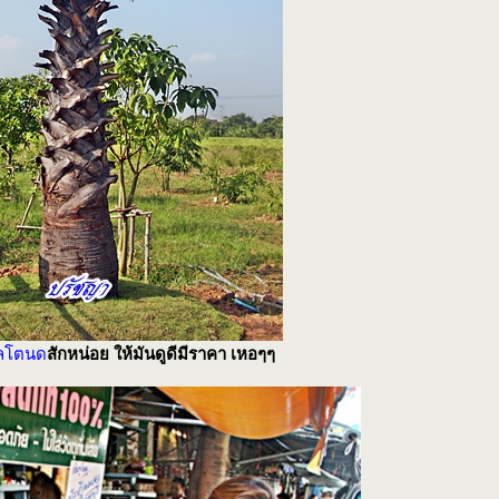
ลโตนด
สักหน่อย ให้มันดูดีมีราคา เหอๆๆ