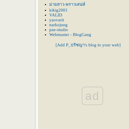
คนหยามเหยียดได้
ม่ายสาว-พราวเสน่ห์
นบางที
kikig2001
VALID
yaovarit
narkojung
pae-studio
Webmaster - BlogGang
[Add P_ปรัชญา's blog to your web]
ad