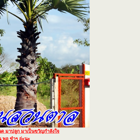
ด มาปลูก มาเป็นขวัญกำลังใจ
่น พอ ขำๆ อ่ะนะ