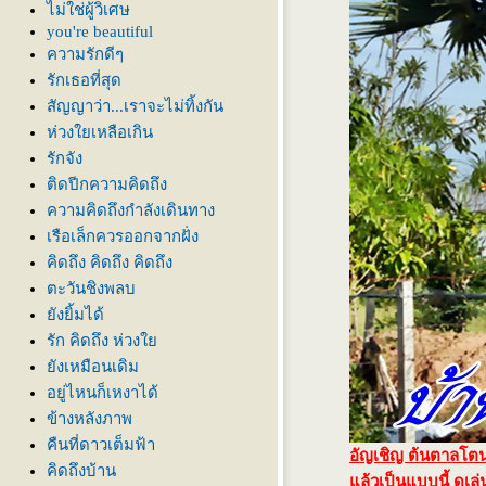
ไม่ใช่ผู้วิเศษ
you're beautiful
ความรักดีๆ
รักเธอที่สุด
สัญญาว่า...เราจะไม่ทิ้งกัน
ห่วงใยเหลือเกิน
รักจัง
ติดปีกความคิดถึง
ความคิดถึงกำลังเดินทาง
เรือเล็กควรออกจากฝั่ง
คิดถึง คิดถึง คิดถึง
ตะวันชิงพลบ
ังยิ้มได้
รัก คิดถึง ห่วง
ังเหมือนเดิม
อยู่ไหนก็เหงาได้
ข้างหลังภาพ
คืนที่ดาวเต็มฟ้า
อัญเชิญ ต้นตาลโตน
คิดถึงบ้าน
ล้วเป็นแบบนี้ ดูเล