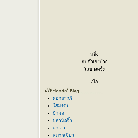
หยิ่ง
กับตัวเองบ้าง
นบางครั้ง
เบื่อ
ชีวิตความผิดหวัง
นบางหน
ดอกสารภี
เกลียด
สมรัศมี
ความไม่จริงใจ
ป้ามด
นบางคน
ปลานิลจิ๋ว
ดา ดา
อมทน
หมากเขียว