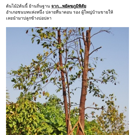
ต้นไม้2ต้นนี้ ย้านถิ่นฐาน
จาก...พยัคฆภูมิพิสั
อำเภอชนบทแห่งหนึ่ง ปลายที่นาดอน รอง ผู้ใหญ่บ้านขายให้
เลยนำมาปลูกข้างบ่อปลา