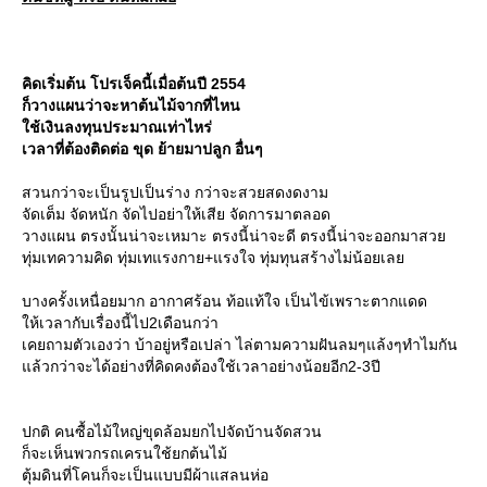
คิดเริ่มต้น โปรเจ็คนี้เมื่อต้นปี 2554
ก็วางแผนว่าจะหาต้นไม้จากที่ไหน
ช้เงินลงทุนประมาณเท่าไหร่
เวลาที่ต้องติดต่อ ขุด ย้ายมาปลูก อื่นๆ
สวนกว่าจะเป็นรูปเป็นร่าง กว่าจะสวยสดงดงาม
จัดเต็ม จัดหนัก จัดไปอย่าให้เสีย จัดการมาตลอด
วางแผน ตรงนั้นน่าจะเหมาะ ตรงนี้น่าจะดี ตรงนี้น่าจะออกมาสว
ทุ่มเทความคิด ทุ่มเทแรงกาย+แรงใจ ทุ่มทุนสร้างไม่น้อยเล
บางครั้งเหนื่อยมาก อากาศร้อน ท้อแท้ใจ เป็นไข้เพราะตากแดด
ห้เวลากับเรื่องนี้ไป2เดือนกว่า
เคยถามตัวเองว่า บ้าอยู่หรือเปล่า ไล่ตามความฝันลมๆแล้งๆทำไมกัน
ล้วกว่าจะได้อย่างที่คิดคงต้องใช้เวลาอย่างน้อยอีก2-3ปี
ปกติ คนซื้อไม้ใหญ่ขุดล้อมยกไปจัดบ้านจัดสวน
ก็จะเห็นพวกรถเครนใช้ยกต้นไม้
ตุ้มดินที่โคนก็จะเป็นแบบมีผ้าแสลนห่อ