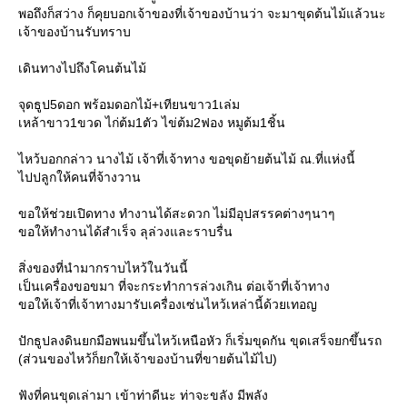
พอถึงก็สว่าง ก็คุยบอกเจ้าของที่เจ้าของบ้านว่า จะมาขุดต้นไม้แล้วนะ
เจ้าของบ้านรับทราบ
เดินทางไปถึงโคนต้นไม้
จุดธูป5ดอก พร้อมดอกไม้+เทียนขาว1เล่ม
เหล้าขาว1ขวด ไก่ต้ม1ตัว ไข่ต้ม2ฟอง หมูต้ม1ชิ้น
ไหว้บอกกล่าว นางไม้ เจ้าที่เจ้าทาง ขอขุดย้ายต้นไม้ ณ.ที่แห่งนี้
ไปปลูกให้คนที่จ้างวาน
ขอให้ช่วยเปิดทาง ทำงานได้สะดวก ไม่มีอุปสรรคต่างๆนาๆ
ขอให้ทำงานได้สำเร็จ ลุล่วงและราบรื่น
สิ่งของที่นำมากราบไหว้ในวันนี้
เป็นเครื่องขอขมา ที่จะกระทำการล่วงเกิน ต่อเจ้าที่เจ้าทาง
ขอให้เจ้าที่เจ้าทางมารับเครื่องเซ่นไหว้เหล่านี้ด้วยเทอญ
ปักธูปลงดินยกมือพนมขึ้นไหว้เหนือหัว ก็เริ่มขุดกัน ขุดเสร็จยกขึ้นรถ
(ส่วนของไหว้ก็ยกให้เจ้าของบ้านที่ขายต้นไม้ไป)
ฟังที่คนขุดเล่ามา เข้าท่าดีนะ ท่าจะขลัง มีพลัง