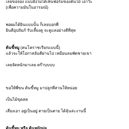
เลยขอจอง แบบยังไม่ได้เห็นฟอร์มของต้นไม้ เอาว๊ะ
(เพื่อความมันในอารมณ์)
พอผมได้ยินแบบนั้น ก็เลยบอกพี่
ินดีอุปถัมภ์ รับเลี้ยงดู จะดูแลอย่างดีที่สุด
ต้นขี้หมู
(คนโคราชเรียกแบบนี้)
ล้วจะให้โอกาสอันดีผ่านไป เหมือนลมพัดชายเขา
เลยจัดหนักมาเลย คร๊าบบบบ
ขอให้พี่ขน ต้นขี้หมู มาปลูกที่สวนให้หน่อ
เป็นไม้ขุดสด
เสี่ยงเอา อยู่เป็นอยู่ ตายเป็นตาย ได้ลุ้นล่ะงานนี้
ต้นขี้หมู หรือ ต้นหมักม่อ