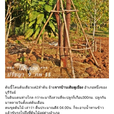
ต้นนี้โคนต้นเดียวแต่2ลำต้น ย้า
จากบ้านเดิมคูเมือง
อำเภอหนึ่งของ
บุรีรัมย์
นดินแดนห่างไกล กว่าจะมาถึงสวนที่จะปลูกก็เกือบ300กม. ปลูกกัน
มาหลายวันตั้งแต่ต้นเดือน
คนขุดต้นไม้ เล่าว่า ตื่นประมาณตี4 04.00น. ก็จะอาบน้ำทานข้าว
ล้วขับรถไปถึงที่ต้นไม้อยู่ต่างอำเภอ