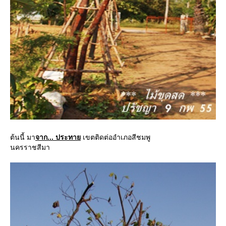
ต้นนี้ มา
จาก... ประทา
เขตติดต่ออำเภอสีชมพู
นครราชสีมา