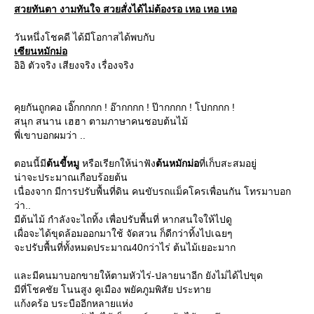
สวยทันตา งามทันใจ สวยสั่งได้ไม่ต้องรอ เหอ เหอ เหอ
วันหนึ่งโชคดี ได้มีโอกาสได้พบกับ
เซียนหมักม่อ
อิอิ ตัวจริง เสียงจริง เรื่องจริง
คุยกันถูกคอ เอิ๊กกกกก ! อ๊ากกกก ! ป๊ากกกก ! โปกกกก !
สนุก สนาน เฮฮา ตามภาษาคนชอบต้นไม้
พี่เขาบอกผมว่า ..
ตอนนี้มี
ต้นขี้หมู
หรือเรียกให้น่าฟัง
ต้นหมักม่อ
ที่เก็บสะสมอยู่
น่าจะประมาณเกือบร้อยต้น
เนื่องจาก มีการปรับพื้นที่ดิน คนขับรถแม็คโครเพื่อนกัน โทรมาบอก
ว่า..
มีต้นไม้ กำลังจะไถทิ้ง เพื่อปรับพื้นที่ หากสนใจให้ไปดู
เผื่อจะได้ขุดล้อมออกมาใช้ จัดสวน ก็ดีกว่าทิ้งไปเฉยๆ
จะปรับพื้นที่ทั้งหมดประมาณ40กว่าไร่ ต้นไม้เยอะมาก
ละมีคนมาบอกขายให้ตามหัวไร่-ปลายนาอีก ยังไม่ได้ไปขุด
มีที่โชคชัย โนนสูง คูเมือง พยัคภูมพิสัย ประทา
ก้งคร้อ บระบืออีกหลายแห่ง