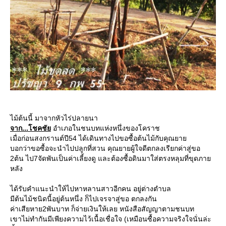
ไม้ต้นนี้ มาจากหัวไร่ปลายนา
จาก...โชคชั
อำเภอในชนบทแห่งหนึ่งของโคราช
เมื่อก่อนสงกรานต์ปี54 ได้เดินทางไปขอซื้อต้นไม้กับคุณยา
บอกว่าขอซื้อจะนำไปปลูกที่สวน คุณยายผู้ใจดีตกลงเรียกค่าสู่ขอ
2ต้น ไป7จัดพันเป็นค่าเลี้ยงดู และต้องซื้อดินมาใส่ตรงหลุมที่ขุดภา
หลัง
ได้รับคำแนะนำให้ไปหาหลานสาวอีกคน อยู่ต่างตำบล
มีต้นไม้ชนิดนี้อยู่ต้นหนึ่ง ก็ไปเจรจาสู่ขอ ตกลงกัน
ค่าเสียหาย2พันบาท ก็จ่ายเงินให้เลย หนังสือสัญญาตามชนบท
เขาไม่ทำกันมีเพียงความไว้เนื้อเชื่อใจ (เหมือนซื้อความจริงใจนั่นล่ะ