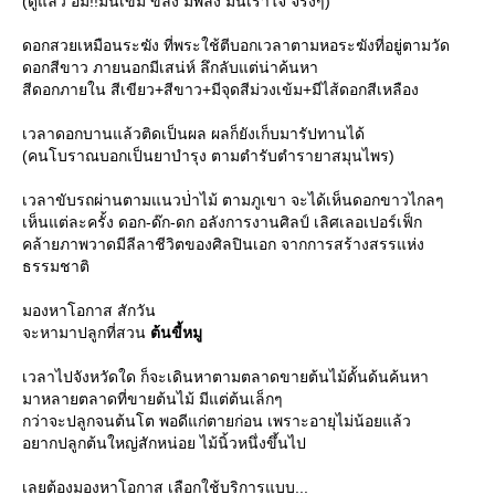
(ดูแล้ว อืม!!มันเข้ม ขลัง มีพลัง มันเร้าใจ จริงๆ)
ดอกสวยเหมือนระฆัง ที่พระใช้ตีบอกเวลาตามหอระฆังที่อยู่ตามวัด
ดอกสีขาว ภายนอกมีเสน่ห์ ลึกลับแต่น่าค้นหา
สีดอกภายใน สีเขียว+สีขาว+มีจุดสีม่วงเข้ม+มีไส้ดอกสีเหลือง
เวลาดอกบานแล้วติดเป็นผล ผลก็ยังเก็บมารัปทานได้
(คนโบราณบอกเป็นยาบำรุง ตามตำรับตำรายาสมุนไพร)
เวลาขับรถผ่านตามแนวป่่าไม้ ตามภูเขา จะได้เห็นดอกขาวไกลๆ
เห็นแต่ละครั้ง ดอก-ด๊ก-ดก อลังการงานศิลป์ เลิศเลอเปอร์เฟ็ก
คล้ายภาพวาดมีลีลาชีวิตของศิลปินเอก จากการสร้างสรรแห่ง
ธรรมชาติ
มองหาโอกาส สักวัน
จะหามาปลูกที่สวน
ต้นขี้หมู
เวลาไปจังหวัดใด ก็จะเดินหาตามตลาดขายต้นไม้ดั้นด้นค้นหา
มาหลายตลาดที่ขายต้นไม้ มีแต่ต้นเล็กๆ
กว่าจะปลูกจนต้นโต พอดีแก่ตายก่อน เพราะอายุไม่น้อยแล้ว
อยากปลูกต้นใหญ่สักหน่อย ไม้นิ้วหนึ่งขึ้นไป
เลยต้องมองหาโอกาส เลือกใช้บริการแบบ...