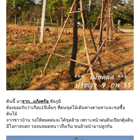
ต้นนี้ มา
จาก...แก้งคร้อ
ชัยภูมิ
ต้องยอมรับว่าเกือบ1ปีเต็มๆ ที่คนขุดไม้เดินทางตามหาและขอซื้อ
ต้นไม้
จากชาวบ้าน รอให้หมดฝนจะได้ขุดย้าย เพราะหน้าฝนดินเปียกตุ้มดิน
มีโอกาสแตก รอจนหมดหนาวถึงเริ่ม ขนย้ายนำมาปลูกกัน