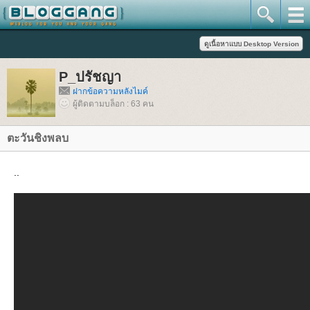
P_ปรัชญา
ฝากข้อความหลังไมค์
ผู้ติดตามบล็อก : 63 คน
ตะวันชิงพลบ
..