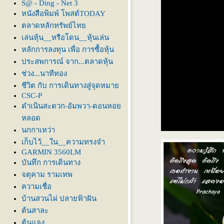
S@ - Ding - Net 3
หนังสือพิมพ์ โพสต์TODAY
ตลาดหลักทรัพย์ไท
เล่นหุ้น__หรือโดน__หุ้นเล่น
หลักการลงทุน เพื่อ การซื้อหุ้น
ประสพการณ์ จาก...ตลาดหุ้น
ช่วง...นาทีทอง
ชีวิต กับ การเดินทางสู่จุดหมา
CSC-P
ดำเนินสะดวก-อัมพวา-ดอนหอ
หลอด
นกกาเหว่า
เก็บไว้__ใน__ความทรงจำ
GARMIN 3560LM
บันทึก การเดินทาง
จตุคาม รามเทพ
ความเชื่อ
บ้านสวนไผ่ ปลายฟ้าฝัน
ต้นสาละ
ต้นแจง