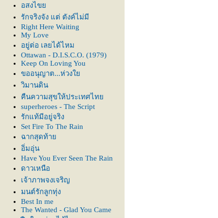
อสงไข
รักจริงจัง แต่ ตังค์ไม่มี
Right Here Waiting
My Love
อยู่ต่อ เลยได้ไหม
Ottawan - D.I.S.C.O. (1979)
Keep On Loving You
ขออนุญาต...ห่วง
วิมานดิน
คืนความสุขให้ประเทศไท
superheroes - The Script
รักแท้มีอยู่จริง
Set Fire To The Rain
ฉากสุดท้า
อิ่มอุ่น
Have You Ever Seen The Rain
ดาวเหนือ
เจ้าภาพจงเจริญ
มนต์รักลูกทุ่ง
Best In me
The Wanted - Glad You Came