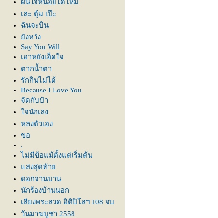
ฝืนใจหน่อยได้ไหม
เละ ตุ้ม เป๊ะ
ฉันจะบิน
ังหวัง
Say You Will
เอาหยังเฮ็ดใจ
ตากน้ำตา
รักกินไม่ได้
Because I Love You
จัดกับป๋า
จนักเลง
หลงตัวเอง
ขอ
.
ไม่มีข้อแม้ตั้งแต่เริ่มต้น
สงสุดท้า
ดอกจานบาน
นักร้องบ้านนอก
เสียงพระสวด อิติปิโสฯ 108 จบ
วันมาฆบูชา 2558