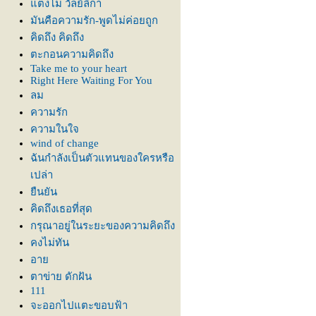
ตงโม วัลย์ลิกา
มันคือความรัก-พูดไม่ค่อยถูก
คิดถึง คิดถึง
ตะกอนความคิดถึง
Take me to your heart
Right Here Waiting For You
ลม
ความรัก
ความในใจ
wind of change
ฉันกำลังเป็นตัวแทนของใครหรือ
เปล่า
ืนยัน
คิดถึงเธอที่สุด
กรุณาอยู่ในระยะของความคิดถึง
คงไม่ทัน
อา
ตาข่าย ดักฝัน
111
จะออกไปแตะขอบฟ้า