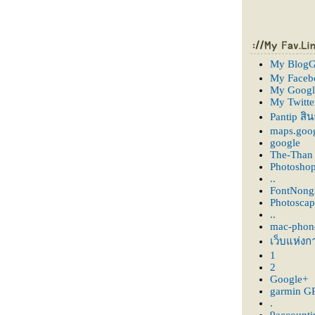
My BlogG
My Faceb
My Googl
My Twitte
Pantip สิ
maps.goog
google
The-Than
Photosho
..
FontNon
Photoscap
..
mac-phon
เว็บแห่งก
1
2
Google+
garmin G
.