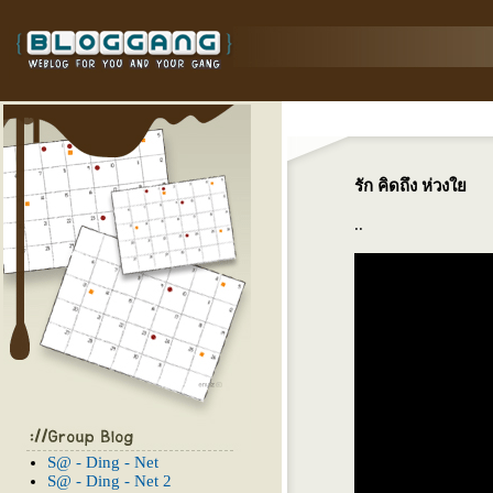
รัก คิดถึง ห่วง
..
S@ - Ding - Net
S@ - Ding - Net 2