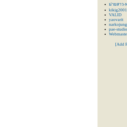
ม่ายสาว-พ
kikig2001
VALID
yaovarit
narkojung
pae-studi
Webmaste
[Add P