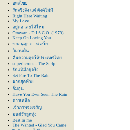
อสงไข
รักจริงจัง แต่ ตังค์ไม่มี
Right Here Waiting
My Love
อยู่ต่อ เลยได้ไหม
Ottawan - D.I.S.C.O. (1979)
Keep On Loving You
ขออนุญาต...ห่วง
วิมานดิน
คืนความสุขให้ประเทศไท
superheroes - The Script
รักแท้มีอยู่จริง
Set Fire To The Rain
ฉากสุดท้า
อิ่มอุ่น
Have You Ever Seen The Rain
ดาวเหนือ
เจ้าภาพจงเจริญ
มนต์รักลูกทุ่ง
Best In me
The Wanted - Glad You Came