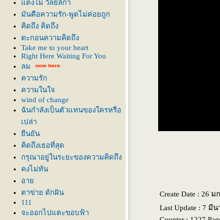
ตงโม วัลย์ลิกา
มันคือความรัก-พูดไม่ค่อยถูก
คิดถึง คิดถึง
ตะกอนความคิดถึง
Take me to your heart
Right Here Waiting For You
ลม
ความรัก
ความในใจ
wind of change
ฉันกำลังเป็นตัวแทนของใครหรือ
เปล่า
ืนยัน
คิดถึงเธอที่สุด
กรุณาอยู่ในระยะของความคิดถึง
คงไม่ทัน
อา
ตาข่าย ดักฝัน
Create Date : 26 
111
Last Update : 7 มี
จะออกไปแตะขอบฟ้า
Counter : 1227 Pag