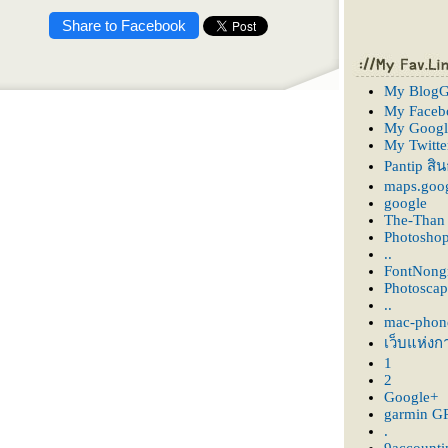
Share to Facebook
My BlogG
My Faceb
My Googl
My Twitte
Pantip สิ
maps.goog
google
The-Than
Photosho
..
FontNon
Photoscap
..
mac-phon
เว็บแห่งก
1
2
Google+
garmin G
.