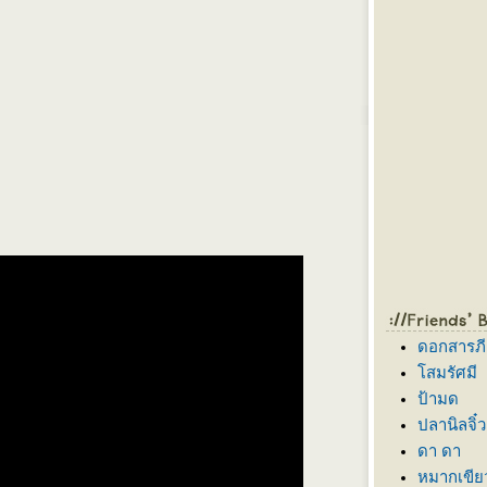
ดอกสารภี
สมรัศมี
ป้ามด
ปลานิลจิ๋ว
ดา ดา
หมากเขีย