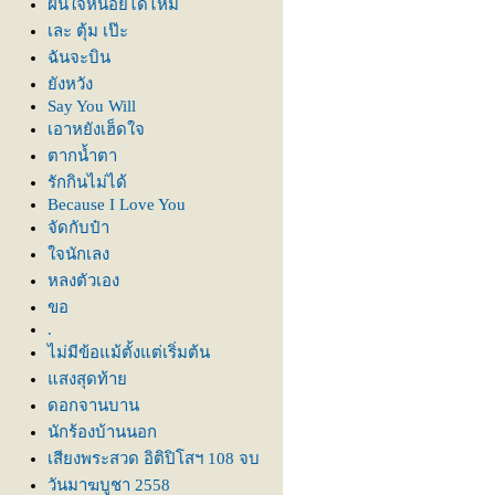
ฝืนใจหน่อยได้ไหม
เละ ตุ้ม เป๊ะ
ฉันจะบิน
ังหวัง
Say You Will
เอาหยังเฮ็ดใจ
ตากน้ำตา
รักกินไม่ได้
Because I Love You
จัดกับป๋า
จนักเลง
หลงตัวเอง
ขอ
.
ไม่มีข้อแม้ตั้งแต่เริ่มต้น
สงสุดท้า
ดอกจานบาน
นักร้องบ้านนอก
เสียงพระสวด อิติปิโสฯ 108 จบ
วันมาฆบูชา 2558