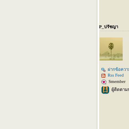
P_ปรัชญา
ฝากข้อควา
Rss Feed
Smember
ผู้ติดตาม