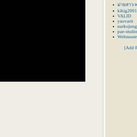
ม่ายสาว-พ
kikig2001
VALID
yaovarit
narkojung
pae-studi
Webmaste
[Add P