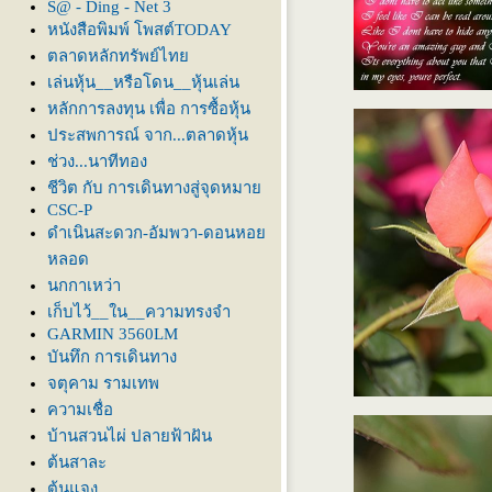
S@ - Ding - Net 3
หนังสือพิมพ์ โพสต์TODAY
ตลาดหลักทรัพย์ไท
เล่นหุ้น__หรือโดน__หุ้นเล่น
หลักการลงทุน เพื่อ การซื้อหุ้น
ประสพการณ์ จาก...ตลาดหุ้น
ช่วง...นาทีทอง
ชีวิต กับ การเดินทางสู่จุดหมา
CSC-P
ดำเนินสะดวก-อัมพวา-ดอนหอ
หลอด
นกกาเหว่า
เก็บไว้__ใน__ความทรงจำ
GARMIN 3560LM
บันทึก การเดินทาง
จตุคาม รามเทพ
ความเชื่อ
บ้านสวนไผ่ ปลายฟ้าฝัน
ต้นสาละ
ต้นแจง