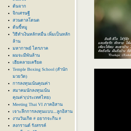
ต้นจาก
จิกเศรษฐี
สวนตาลโตนด
ต้นขี้หมู
วิธีทำเงินหลักหมื่น เพิ่มเป็นหลัก
ล้าน
มหากาพย์ ไตรภาค
ผมจะมีพันล้าน
เฮียคลายเครียด
Temple Boxing School (สำนัก
มวยวัด)
การลงทุนเน้นคุณค่า
สมาคมนักลงทุนเน้น
คุณค่า(ประเทศไทย)
Meeting Thai VI ภาคอิสาน
เจาะลึกการลงทุนแบบ...ลูกอิสาน
งานวันเกิด # อยากจะกิน #
สงกรานต์ รังสรรค์